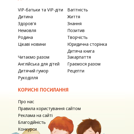
VIP-батьки та VIP-діти
Вагітність
Дитина
Життя
Здоров'я
Знання
Немовля
Позитив
Родина
Творчість
Цікаві новини
Юридична сторінка
Дитяча книга
Читаємо разом
Закарпаття
Англійська для дітей
Граємося разом
Дитячий гумор
Рецепти
Рукоділля
КОРИСНІ ПОСИЛАННЯ
Про нас
Правила користування сайтом
Реклама на сайті
Благодійність
Конкурси