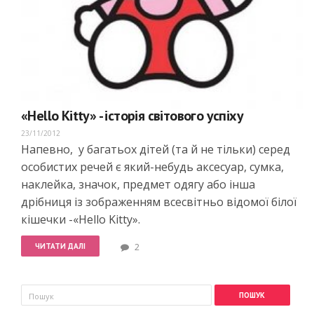
«Hello Kitty» - історія світового успіху
23/11/2012
Напевно, у багатьох дітей (та й не тільки) серед
особистих речей є який-небудь аксесуар, сумка,
наклейка, значок, предмет одягу або інша
дрібниця із зображенням всесвітньо відомої білої
кішечки -«Hello Kitty».
ЧИТАТИ ДАЛІ
2
Пошукова форма
Пошук