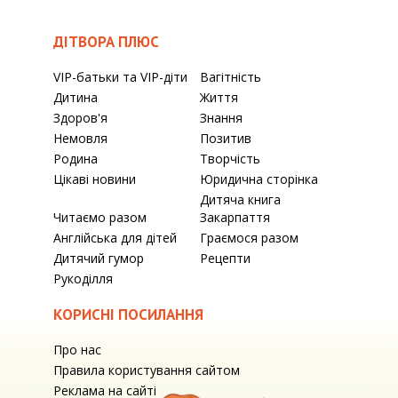
ДІТВОРА ПЛЮС
VIP-батьки та VIP-діти
Вагітність
Дитина
Життя
Здоров'я
Знання
Немовля
Позитив
Родина
Творчість
Цікаві новини
Юридична сторінка
Дитяча книга
Читаємо разом
Закарпаття
Англійська для дітей
Граємося разом
Дитячий гумор
Рецепти
Рукоділля
КОРИСНІ ПОСИЛАННЯ
Про нас
Правила користування сайтом
Реклама на сайті