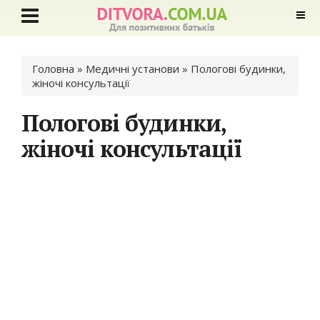
Ви є тут
Головна
»
Медичні установи
» Пологові будинки,
жіночі консультації
Пологові будинки,
жіночі консультації