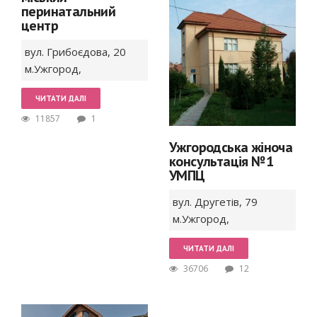
перинатальний
центр
вул. Грибоєдова,
20
м.Ужгород
,
ЧИТАТИ ДАЛІ
11857
1
Ужгородська жіноча
консультація №1
УМПЦ
вул. Другетів,
79
м.Ужгород
,
ЧИТАТИ ДАЛІ
36706
12