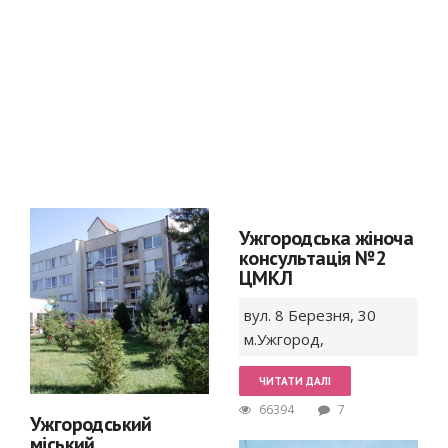
Ужгородська жіноча
консультація №2
ЦМКЛ
вул. 8 Березня,
30
м.Ужгород
,
ЧИТАТИ ДАЛІ
66394
7
Ужгородський
міський