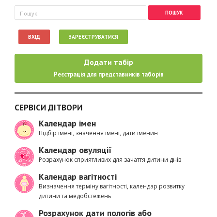
Пошукова форма
Пошук
ВХІД
ЗАРЕЄСТРУВАТИСЯ
Додати табір
Реєстрація для представників таборів
СЕРВІСИ ДІТВОРИ
Календар імен
Підбір імені, значення імені, дати іменин
Календар овуляції
Розрахунок сприятливих для зачаття дитини днів
Календар вагітності
Визначення терміну вагітності, календар розвитку
дитини та медобстежень
Розрахунок дати пологів або