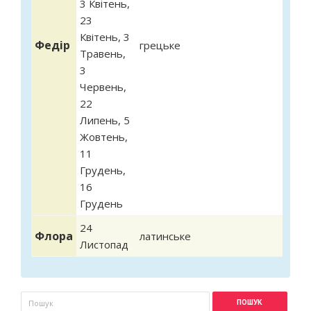
3 Квітень
,
23
Квітень
,
3
Федір
грецьке
Травень
,
3
Червень
,
22
Липень
,
5
Жовтень
,
11
Грудень
,
16
Грудень
24
Флора
латинське
Листопад
Пошукова форма
Пошук