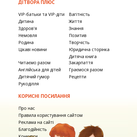
ДІТВОРА ПЛЮС
VIP-батьки та VIP-діти
Вагітність
Дитина
Життя
Здоров'я
Знання
Немовля
Позитив
Родина
Творчість
Цікаві новини
Юридична сторінка
Дитяча книга
Читаємо разом
Закарпаття
Англійська для дітей
Граємося разом
Дитячий гумор
Рецепти
Рукоділля
КОРИСНІ ПОСИЛАННЯ
Про нас
Правила користування сайтом
Реклама на сайті
Благодійність
Конкурси