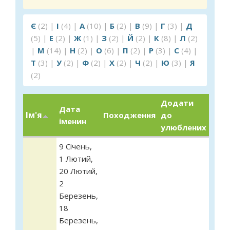
Є
(2)
|
І
(4)
|
А
(10)
|
Б
(2)
|
В
(9)
|
Г
(3)
|
Д
(5)
|
Е
(2)
|
Ж
(1)
|
З
(2)
|
Й
(2)
|
К
(8)
|
Л
(2)
|
М
(14)
|
Н
(2)
|
О
(6)
|
П
(2)
|
Р
(3)
|
С
(4)
|
Т
(3)
|
У
(2)
|
Ф
(2)
|
Х
(2)
|
Ч
(2)
|
Ю
(3)
|
Я
(2)
Додати
Дата
Ім'я
Походження
до
іменин
улюблених
9 Січень
,
1 Лютий
,
20 Лютий
,
2
Березень
,
18
Березень
,