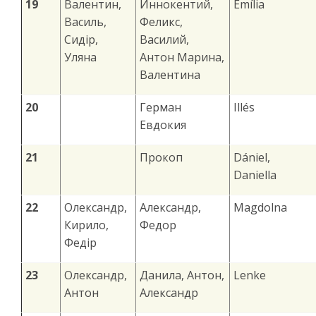
19
Валентин,
Иннокентий,
Emília
Василь,
Феликс,
Сидір,
Василий,
Уляна
Антон Марина,
Валентина
20
Герман
Illés
Евдокия
21
Прокоп
Dániel,
Daniella
22
Олександр,
Александр,
Magdolna
Кирило,
Федор
Федір
23
Олександр,
Данила, Антон,
Lenke
Антон
Александр