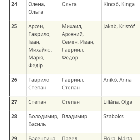
24
Олена,
Ольга
Kincső, Kinga
Ольга
25
Арсен,
Михаил,
Jakab, Kristóf
Гаврило,
Арсений,
Іван,
Семен, Иван,
Михайло,
Гавриил,
Марія,
Федор
Федір
26
Гаврило,
Гавриил,
Anikó, Anna
Степан
Степан
27
Степан
Степан
Liliána, Olga
28
Володимир,
Владимир
Szabolcs
Василь
29
Валентина,
Павел
Flóra, Márta