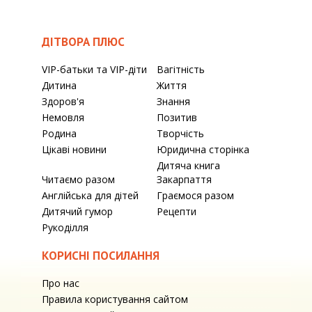
ДІТВОРА ПЛЮС
VIP-батьки та VIP-діти
Вагітність
Дитина
Життя
Здоров'я
Знання
Немовля
Позитив
Родина
Творчість
Цікаві новини
Юридична сторінка
Дитяча книга
Читаємо разом
Закарпаття
Англійська для дітей
Граємося разом
Дитячий гумор
Рецепти
Рукоділля
КОРИСНІ ПОСИЛАННЯ
Про нас
Правила користування сайтом