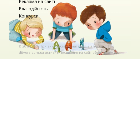
Реклама на сайті
Благодійність
Конкурси
© 2010-2026 При використаннi матерiалiв з порталу
ditvora.com.ua активне посилання на сайт обов'язкове. .