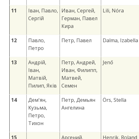
11
Іван, Павло,
Иван, Сергей,
Lili, Nóra
Сергій
Герман, Павел
Кира
12
Павло,
Петр, Павел
Dalma, Izabella
Петро
13
Андрій,
Петр, Андрей,
Jenő
Іван,
Иван, Филипп,
Матвій,
Матвей,
Пилип, Яків
Семен
14
Дем'ян,
Петр, Демьян
Örs, Stella
Кузьма,
Ангелина
Петро,
Тихон
15
Арсений,
Henrik, Roland