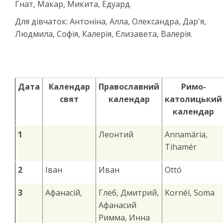
Гнат, Макар, Микита, Едуард.
Для дівчаток: Антоніна, Алла, Олександра, Дар'я,
Людмила, Софія, Калерія, Єлизавета, Валерія.
Дата
Календар
Православний
Римо-
свят
календар
к
атолицький
календар
1
Леонтий
Annamária,
Tihamér
2
Іван
Иван
Ottó
3
Афанасій,
Глеб, Дмитрий,
Kornél, Soma
Афанасий
Римма, Инна