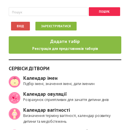
Пошукова форма
Пошук
ВХІД
ЗАРЕЄСТРУВАТИСЯ
Додати табір
Реєстрація для представників таборів
СЕРВІСИ ДІТВОРИ
Календар імен
Підбір імені, значення імені, дати іменин
Календар овуляції
Розрахунок сприятливих для зачаття дитини днів
Календар вагітності
Визначення терміну вагітності, календар розвитку
дитини та медобстежень