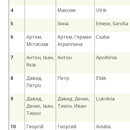
4
Максим
Ulrik
5
Зина
Emese, Sarolta
6
Артем,
Артем, Герман
Csaba
Мстислав
Агриппина
7
Антон, Іван,
Антон
Apollónia
Яків
8
Давид,
Петр
Ellák
Петро
9
Давид,
Давид, Денис,
Lukrécia
Денис, Іван,
Тихон, Иван
Тихон
10
Георгій
Георгий
Amália