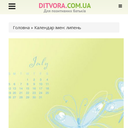
Ви є тут
Головна
» Календар імен: липень