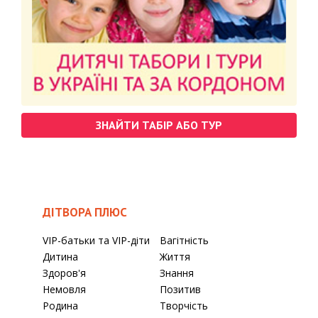
ЗНАЙТИ ТАБІР АБО ТУР
ДІТВОРА ПЛЮС
VIP-батьки та VIP-діти
Вагітність
Дитина
Життя
Здоров'я
Знання
Немовля
Позитив
Родина
Творчість