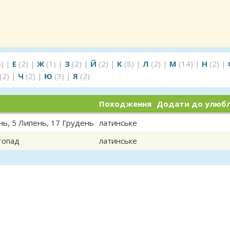
5)
|
Е
(2)
|
Ж
(1)
|
З
(2)
|
Й
(2)
|
К
(8)
|
Л
(2)
|
М
(14)
|
Н
(2)
|
(2)
|
Ч
(2)
|
Ю
(3)
|
Я
(2)
Походження
Додати до улюб
нь
,
5 Липень
,
17 Грудень
латинське
топад
латинське