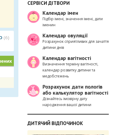
СЕРВІСИ ДІТВОРИ
Календар імен
Підбір імені, значення імені, дати
іменин
Календар овуляції
О
(6)
Розрахунок сприятливих для зачаття
дитини днів
Календар вагітності
лених
Визначення терміну вагітності,
календар розвитку дитини та
медобстежень
Розрахунок дати пологів
або калькулятор вагітності
Дізнайтесь імовірну дату
народження вашої дитини
ДИТЯЧИЙ ВІДПОЧИНОК