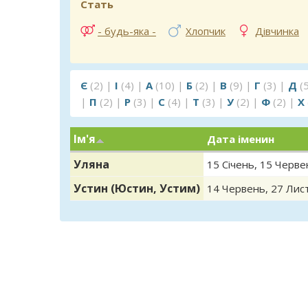
Стать
- будь-яка -
Хлопчик
Дівчинка
Є
(2)
|
І
(4)
|
А
(10)
|
Б
(2)
|
В
(9)
|
Г
(3)
|
Д
(
|
П
(2)
|
Р
(3)
|
С
(4)
|
Т
(3)
|
У
(2)
|
Ф
(2)
|
Х
Ім'я
Дата іменин
Уляна
15 Січень
,
15 Черве
Устин (Юстин, Устим)
14 Червень
,
27 Лис