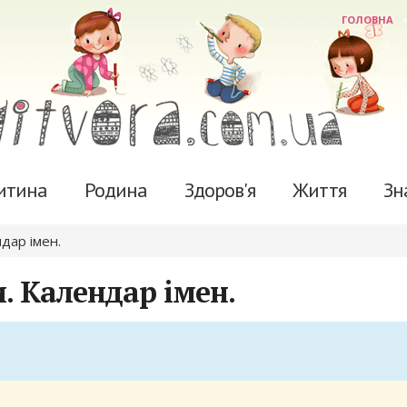
ГОЛОВНА
итина
Родина
Здоров'я
Життя
Зн
ндар імен.
. Календар імен.