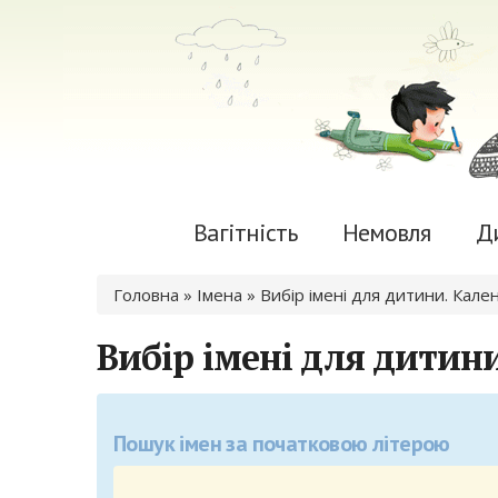
Вагітність
Немовля
Д
Ви є тут
Головна
» Імена »
Вибір імені для дитини. Кале
Вибір імені для дитини
Пошук імен за початковою літерою