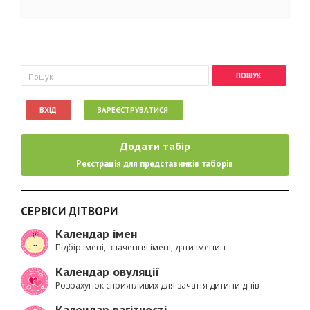
Пошукова форма
Пошук
ВХІД
ЗАРЕЄСТРУВАТИСЯ
Додати табір
Реєстрація для представників таборів
СЕРВІСИ ДІТВОРИ
Календар імен
Підбір імені, значення імені, дати іменин
Календар овуляції
Розрахунок сприятливих для зачаття дитини днів
Календар вагітності