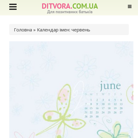
Ви є тут
Головна
» Календар імен: червень