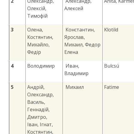
2
Олександр,
Александр,
Anita, Kárme
Олексій,
Алексей
Тимофій
3
Олена,
Константин,
Klotild
Костянтин,
Ярослав,
Михайло,
Михаил, Федор
Федір
Елена
4
Володимир
Иван,
Bulcsú
Владимир
5
Андрій,
Михаил
Fatime
Олександр,
Василь,
Геннадій,
Дмитро,
Іван, Ігнат,
Костянтин,