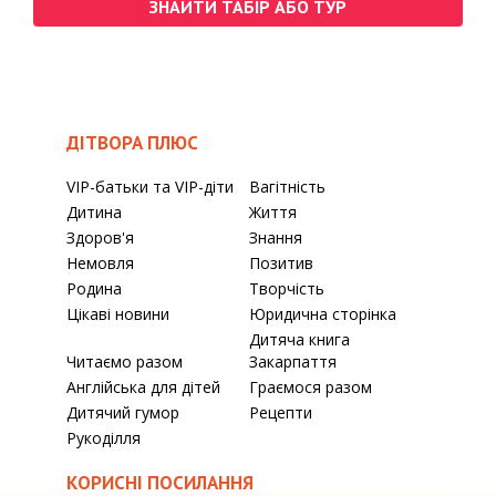
ЗНАЙТИ ТАБІР АБО ТУР
ДІТВОРА ПЛЮС
VIP-батьки та VIP-діти
Вагітність
Дитина
Життя
Здоров'я
Знання
Немовля
Позитив
Родина
Творчість
Цікаві новини
Юридична сторінка
Дитяча книга
Читаємо разом
Закарпаття
Англійська для дітей
Граємося разом
Дитячий гумор
Рецепти
Рукоділля
КОРИСНІ ПОСИЛАННЯ