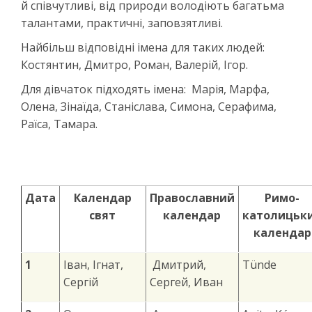
й співчутливі, від природи володіють багатьма
талантами, практичні, заповзятливі.
Найбільш відповідні імена для таких людей:
Костянтин, Дмитро, Роман, Валерій, Ігор.
Для дівчаток підходять імена: Марія, Марфа,
Олена, Зінаїда, Станіслава, Симона, Серафима,
Раїса, Тамара.
Дата
Календар
Православний
Римо-
свят
календар
к
атолицьк
календар
1
Іван, Ігнат,
Дмитрий,
Tünde
Сергій
Сергей, Иван