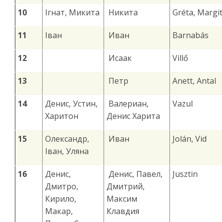
10
Ігнат, Микита
Никита
Gréta, Margi
11
Іван
Иван
Barnabás
12
Исаак
Villő
13
Петр
Anett, Antal
14
Денис, Устин,
Валериан,
Vazul
Харитон
Денис Харита
15
Олександр,
Иван
Jolán, Vid
Іван, Уляна
16
Денис,
Денис, Павел,
Jusztin
Дмитро,
Дмитрий,
Кирило,
Максим
Макар,
Клавдия