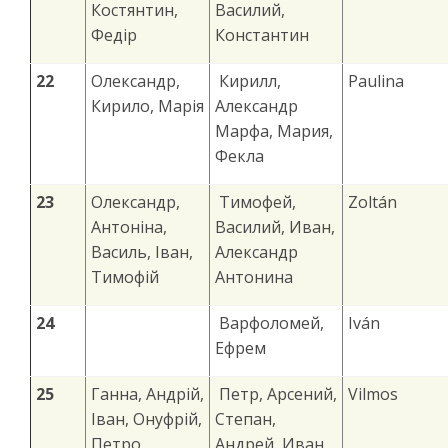
Костянтин,
Василий,
Федір
Константин
22
Олександр,
Кирилл,
Paulina
Кирило, Марія
Александр
Марфа, Мария,
Фекла
23
Олександр,
Тимофей,
Zoltán
Антоніна,
Василий, Иван,
Василь, Іван,
Александр
Тимофій
Антонина
24
Варфоломей,
Iván
Ефрем
25
Ганна, Андрій,
Петр, Арсений,
Vilmos
Іван, Онуфрій,
Степан,
Петро,
Андрей, Иван