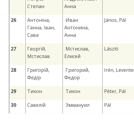
Степан
Анна
26
Антоніна,
Иван
János, Pál
Ганна, Іван,
Антонина,
Сава
Анна
27
Георгій,
Мстислав,
László
Мстислав
Елисей
28
Григорій,
Григорий,
Irén, Levente
Федір
Федор
29
Тихон
Тихон
Péter, Pál
30
Савелій
Эммануил
Pál