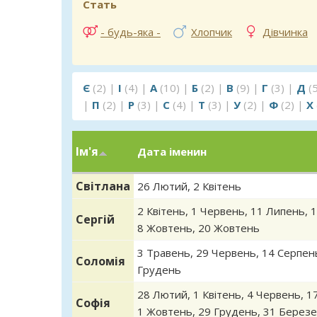
Стать
- будь-яка -
Хлопчик
Дівчинка
Є
(2)
|
І
(4)
|
А
(10)
|
Б
(2)
|
В
(9)
|
Г
(3)
|
Д
(
|
П
(2)
|
Р
(3)
|
С
(4)
|
Т
(3)
|
У
(2)
|
Ф
(2)
|
Х
Ім'я
Дата іменин
Світлана
26 Лютий
,
2 Квітень
2 Квітень
,
1 Червень
,
11 Липень
,
1
Сергій
8 Жовтень
,
20 Жовтень
3 Травень
,
29 Червень
,
14 Серпен
Соломія
Грудень
28 Лютий
,
1 Квітень
,
4 Червень
,
1
Софія
1 Жовтень
,
29 Грудень
,
31 Берез