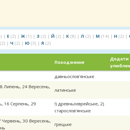
5)
|
Е
(2)
|
Ж
(1)
|
З
(2)
|
Й
(2)
|
К
(8)
|
Л
(2)
|
М
(14)
|
Н
(2)
|
(2)
|
Ч
(2)
|
Ю
(3)
|
Я
(2)
Додати
Походження
улюбле
давньослов'янське
8 Липень
,
24 Вересень
,
латинське
ь
,
16 Серпень
,
29
!) древньоєврейське, 2)
старослов'янське
7 Червень
,
30 Вересень
,
грецьке
ень