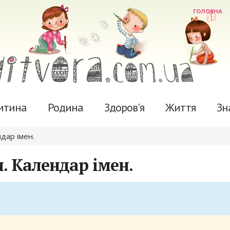
ГОЛОВНА
итина
Родина
Здоров'я
Життя
Зн
ндар імен.
. Календар імен.