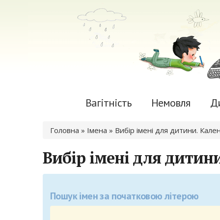
Вагітність
Немовля
Д
Ви є тут
Головна
» Імена »
Вибір імені для дитини. Кале
Вибір імені для дитини
Пошук імен за початковою літерою