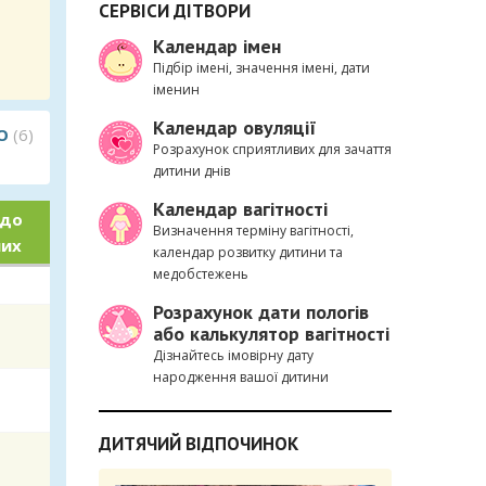
СЕРВІСИ ДІТВОРИ
Календар імен
Підбір імені, значення імені, дати
іменин
Календар овуляції
О
(6)
Розрахунок сприятливих для зачаття
дитини днів
Календар вагітності
 до
Визначення терміну вагітності,
них
календар розвитку дитини та
медобстежень
Розрахунок дати пологів
або калькулятор вагітності
Дізнайтесь імовірну дату
народження вашої дитини
ДИТЯЧИЙ ВІДПОЧИНОК