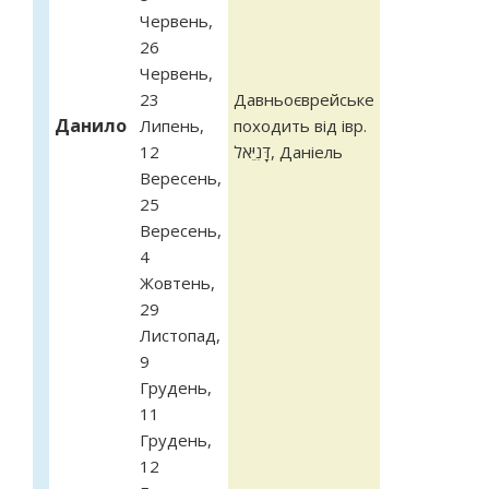
Червень
,
26
Червень
,
23
Давньоєврейське
Данило
Липень
,
походить від івр.
12
דָּנִיֵּאל‎, Даніель
Вересень
,
25
Вересень
,
4
Жовтень
,
29
Листопад
,
9
Грудень
,
11
Грудень
,
12