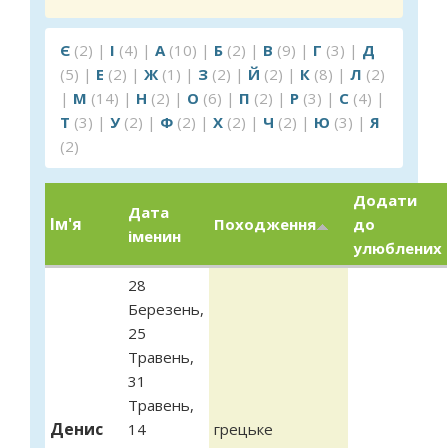
Є
(2)
|
І
(4)
|
А
(10)
|
Б
(2)
|
В
(9)
|
Г
(3)
|
Д
(5)
|
Е
(2)
|
Ж
(1)
|
З
(2)
|
Й
(2)
|
К
(8)
|
Л
(2)
|
М
(14)
|
Н
(2)
|
О
(6)
|
П
(2)
|
Р
(3)
|
С
(4)
|
Т
(3)
|
У
(2)
|
Ф
(2)
|
Х
(2)
|
Ч
(2)
|
Ю
(3)
|
Я
(2)
Додати
Дата
Ім'я
Походження
до
іменин
улюблених
28
Березень
,
25
Травень
,
31
Травень
,
Денис
14
грецьке