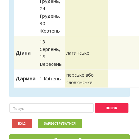
Грудень
,
24
Грудень
,
30
Жовтень
13
Серпень
,
Діана
латинське
18
Вересень
перське або
Дарина
1 Квітень
слов'янське
Пошукова форма
Пошук
ВХІД
ЗАРЕЄСТРУВАТИСЯ