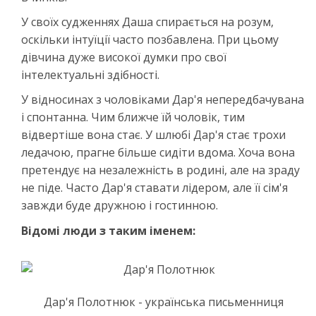
У своїх судженнях Даша спирається на розум,
оскільки інтуїції часто позбавлена. При цьому
дівчина дуже високої думки про свої
інтелектуальні здібності.
У відносинах з чоловіками Дар'я непередбачувана
і спонтанна. Чим ближче їй чоловік, тим
відвертіше вона стає. У шлюбі Дар'я стає трохи
ледачою, прагне більше сидіти вдома. Хоча вона
претендує на незалежність в родині, але на зраду
не піде. Часто Дар'я ставати лідером, але її сім'я
завжди буде дружною і гостинною.
Відомі люди з таким іменем:
Дар'я Полотнюк - українська письменниця