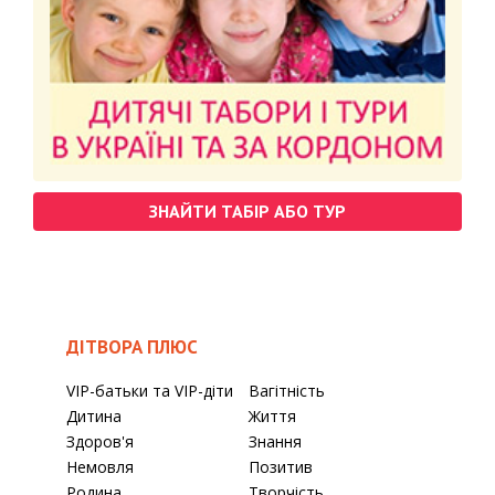
ЗНАЙТИ ТАБІР АБО ТУР
ДІТВОРА ПЛЮС
VIP-батьки та VIP-діти
Вагітність
Дитина
Життя
Здоров'я
Знання
Немовля
Позитив
Родина
Творчість