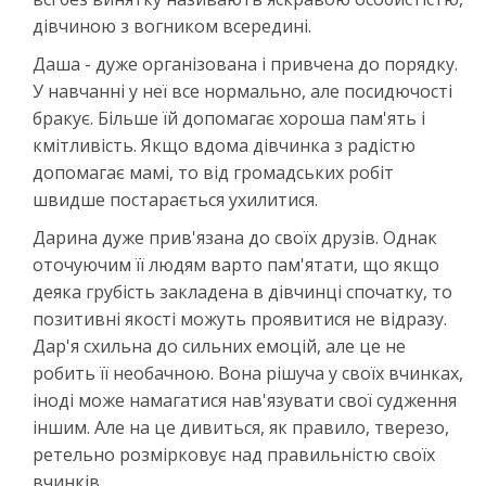
дівчиною з вогником всередині.
Даша - дуже організована і привчена до порядку.
У навчанні у неї все нормально, але посидючості
бракує. Більше їй допомагає хороша пам'ять і
кмітливість. Якщо вдома дівчинка з радістю
допомагає мамі, то від громадських робіт
швидше постарається ухилитися.
Дарина дуже прив'язана до своїх друзів. Однак
оточуючим її людям варто пам'ятати, що якщо
деяка грубість закладена в дівчинці спочатку, то
позитивні якості можуть проявитися не відразу.
Дар'я схильна до сильних емоцій, але це не
робить її необачною. Вона рішуча у своїх вчинках,
іноді може намагатися нав'язувати свої судження
іншим. Але на це дивиться, як правило, тверезо,
ретельно розмірковує над правильністю своїх
вчинків.