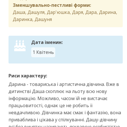
Зменшувально-пестливі форми:
Даша, Дашуля, Дар'юшка, Даря, Дара, Дарина,
Даринка, Дашуня
Дата іменин:
1 Квітень
Риси характеру:
Дарина - товариська і артистична дівчина. Вже в
дитинстві Даша схоплює на льоту всю нову
інформацію. Можливо, часом їй не вистачає
працьовитості, однак це не робить її
невдачливою. Дівчинка має смак і фантазію, вона
приваблива і цікава у спілкуванні. Дашу-дівчину
всі без винятку називають яскравою особистістю,