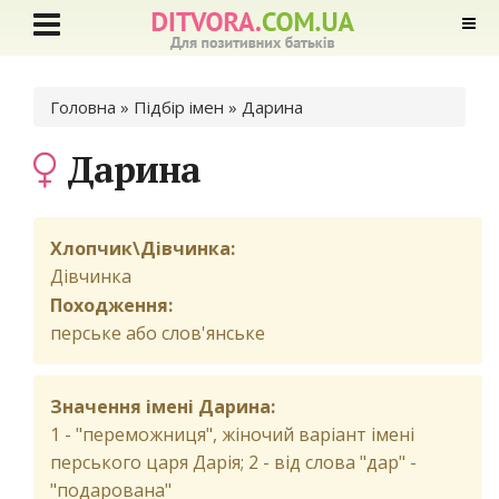
Ви є тут
Головна
»
Підбір імен
» Дарина
Дарина
Хлопчик\Дівчинка:
Дівчинка
Походження:
перське або слов'янське
Значення імені Дарина:
1 - "переможниця", жіночий варіант імені
перського царя Дарія; 2 - від слова "дар" -
"подарована"