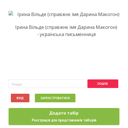
Ірина Вільде (справжнє імя Дарина Макогон)
- українська письменниця
Пошукова форма
Пошук
ВХІД
ЗАРЕЄСТРУВАТИСЯ
Додати табір
Реєстрація для представників таборів