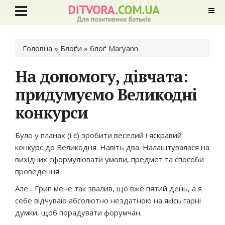
Ви є тут
Головна
»
Блоґи
»
блоґ Maryann
На допомогу, дівчата:
придумуємо Великодні
конкурси
Було у планах (і є) зробити веселий і яскравий
конкурс до Великодня. Навіть два. Налаштувалася на
вихідних сформулювати умови, предмет та способи
проведення.
Але... Грип мене так звалив, що вже пятий день, а я
себе відчуваю абсолютно нездатною на якісь гарні
думки, щоб порадувати форумчан.