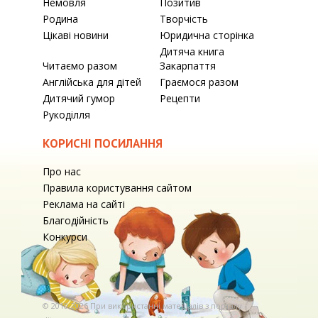
Немовля
Позитив
Родина
Творчість
Цікаві новини
Юридична сторінка
Дитяча книга
Читаємо разом
Закарпаття
Англійська для дітей
Граємося разом
Дитячий гумор
Рецепти
Рукоділля
КОРИСНІ ПОСИЛАННЯ
Про нас
Правила користування сайтом
Реклама на сайті
Благодійність
Конкурси
© 2010-2026 При використаннi матерiалiв з порталу