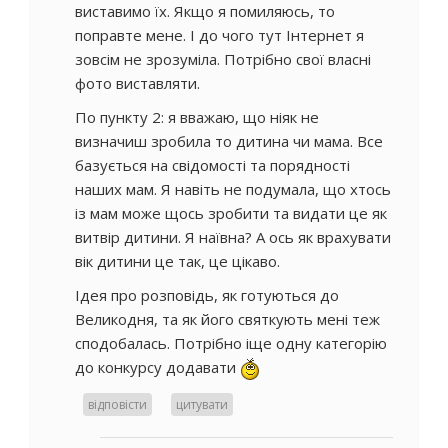
виставимо їх. Якщо я помиляюсь, то
поправте мене. І до чого тут Інтернет я
зовсім не зрозуміла. Потрібно свої власні
фото виставляти.
По пункту 2: я вважаю, що ніяк не
визначиш зробила то дитина чи мама. Все
базується на свідомості та порядності
наших мам. Я навіть не подумала, що хтось
із мам може щось зробити та видати це як
витвір дитини. Я наївна? А ось як врахувати
вік дитини це так, це цікаво.
Ідея про розповідь, як готуються до
Великодня, та як його святкують мені теж
сподобалась. Потрібно іще одну категорію
до конкурсу додавати
відповісти
цитувати