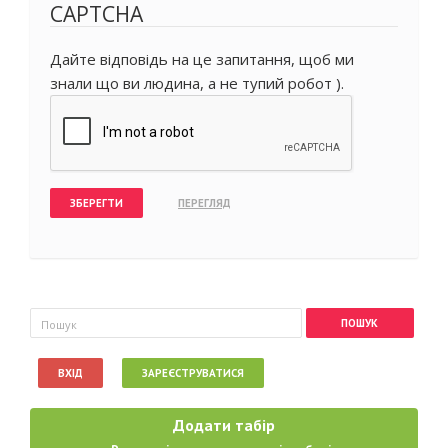
CAPTCHA
Дайте відповідь на це запитання, щоб ми
знали що ви людина, а не тупий робот ).
Пошукова форма
Пошук
ВХІД
ЗАРЕЄСТРУВАТИСЯ
Додати табір