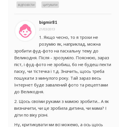
відповісти
цитувати
bigmir81
21/03/2013
1. Якщо чесно, то я трохи не
розумію як, наприклад, можна
зробити фуд-фото на пасхальну тему до
Великодня. Після - зрозуміло. Пояснюю, зараз
піст, і фуд-фото не зробиш, бо не будеш пекти
паску, чи тістечка і т.д. Значить, щось треба
пошукати з минулого року. Тай зараз весь
Інтернет буде завалений фото та рецептами
до Великодня.
2. Щось своїми руками з мамою зробити... А як
визначити, чи це зробила дитина, чи мама? І
діти по віку різні.
Ну, критикувати ми всі можемо, а ось щось