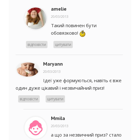
amelie
20/03/2013
Такий повинен бути
обовязково!
відповісти
цитувати
Maryann
20/03/2013
Ідеї уже формуються, навіть є вже
один дуже цікавий і незвичайний приз!
відповісти
цитувати
Mmila
20/03/2013
а що за незвичний приз? стало