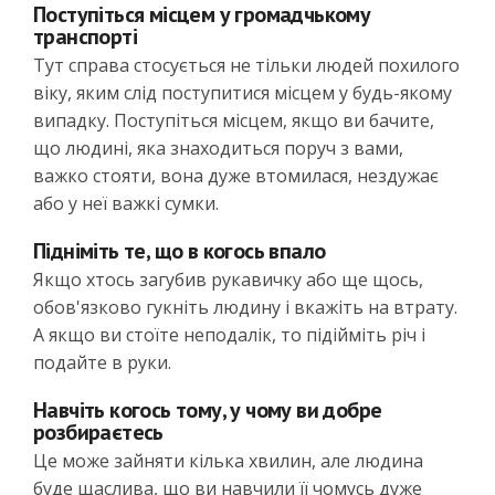
Поступіться місцем у громадчькому
транспорті
Тут справа стосується не тільки людей похилого
віку, яким слід поступитися місцем у будь-якому
випадку. Поступіться місцем, якщо ви бачите,
що людині, яка знаходиться поруч з вами,
важко стояти, вона дуже втомилася, нездужає
або у неї важкі сумки.
Підніміть те, що в когось впало
Якщо хтось загубив рукавичку або ще щось,
обов'язково гукніть людину і вкажіть на втрату.
А якщо ви стоїте неподалік, то підійміть річ і
подайте в руки.
Навчіть когось тому, у чому ви добре
розбираєтесь
Це може зайняти кілька хвилин, але людина
буде щаслива, що ви навчили її чомусь дуже