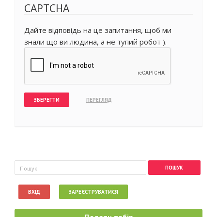
CAPTCHA
Дайте відповідь на це запитання, щоб ми
знали що ви людина, а не тупий робот ).
Пошукова форма
Пошук
ВХІД
ЗАРЕЄСТРУВАТИСЯ
Додати табір