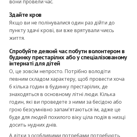
вони провели час.
Здайте кров
Якщо ви не полінувалися один раз дійти до
пункту здачі крові, ви вже врятували чиєсь
життя.
Спробуйте деякий час побути волонтером в
будинку престарілих або у спеціалізованому
інтернаті для дітей
О, це зовсім непросто. Потрібно володіти
певним складом характеру, щоб провести хоча
б кілька годин в будинку престарілих, де
знаходяться в основному літні люди. Кілька
годин, які ви проведете з ними за бесідою або
грою безсумнівно запам'ятаються їм, адже це
буде для людей похилого віку ціла подія в низці
досить нудних днів.
А дітки з особливими потребами потребують