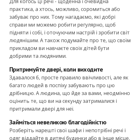
Для когось ці речі - щоденна і очевидна
практика, а хтось, можливо, соромиться або
забуває про них. Тому нагадаємо, які добрі
справи ми можемо робити регулярно, щоб
підняти і собі, і оточуючим настрій і зробити світ
людянішим. А також подумайте про те, що своїм
прикладом ви навчаєте своїх дітей бути
добрими та людяними.
Притримуйте двері, коли виходите
Здавалося б, просте правило ввічливості, але як
багато людей в поспіху забувають про цю
дрібницю. А людина, що йде за вами, неодмінно
оцінить те, що ви на секунду затрималися і
притримали двері для неї.
Займіться невеликою благодійністю
Розберіть нарешті свої шафи і непотрібні речі і
одяг віддайте в дитячі будинки або в інше місце,