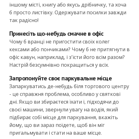
іншому місті, книгу або якусь дрібничку, та хоча
б просто листівку. Одержувати посилки завжди
так радісно!
Принесіть що-небудь смачне в офіс
Чому б вранці не пригостити своїх колег
кексами або пончиками? Чому б не притягнути в
офіс кавун, наприклад, і з'їсти його всім разом?
Настрій безсумнівно покращиться у всіх.
Запропонуйте своє паркувальне місце
Запаркуватись де-небудь біля торгового центру
- це справжня проблема, особливо у святкові
дні. Якщо ви збираєтеся їхати і, підходячи до
своєї машини, звернули увагу на водія, який
підбирає собі місце для паркування, вкажіть
йому, що ви зараз поїдете, щоб він міг
пригальмувати і стати на ваше місце.