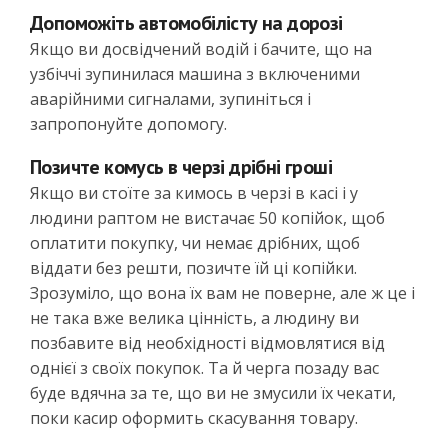
Допоможіть автомобілісту на дорозі
Якщо ви досвідчений водій і бачите, що на
узбіччі зупинилася машина з включеними
аварійними сигналами, зупиніться і
запропонуйте допомогу.
Позичте комусь в черзі дрібні гроші
Якщо ви стоїте за кимось в черзі в касі і у
людини раптом не вистачає 50 копійок, щоб
оплатити покупку, чи немає дрібних, щоб
віддати без решти, позичте їй ці копійки.
Зрозуміло, що вона їх вам не поверне, але ж це і
не така вже велика цінність, а людину ви
позбавите від необхідності відмовлятися від
однієї з своїх покупок. Та й черга позаду вас
буде вдячна за те, що ви не змусили їх чекати,
поки касир оформить скасування товару.