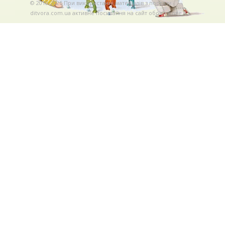
© 2010-2026 При використаннi матерiалiв з порталу
ditvora.com.ua активне посилання на сайт обов'язкове. .