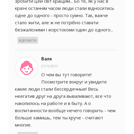
зробити цей світ кращим... Бо те, як у нас в
країні останнім часом люди стали відноситись
одне до одного - просто сумно. Так, важче
стало жити, але ж не потрібно ставати
безжалісними і жорстокоми один до одного...
відповісти
Валя
27/12/2012
О чем вы тут говорите!
Посмотрите вокруг и увидите
какие люди стали бессердечные! Весь
неегатив друг на друга вываливают, все что
накопилось на работе и в быту. А о
воспитанности вообще нечего говорить - чем
больше хамишь, тем ты круче - считают
многие.