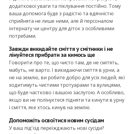
додаткової уваги та піклування постійно. Тому
ваша допомога буде з радістю та вдячністю
сприйнята не лише ними, але й персоналом
інтернату чи центру для діток з особливими
потребами.
Завжди викидайте сміття у смітники і не
лінуйтеся прибрати за кимось ще
Говорити про те, що чисто там, де не смітять,
мабуть, не варто. І викидаючи сміття в урни, а
не на землю, ви робите добро для усіх людей, які
ходитимуть чистими тротуарами та вулицями,
що буде частково і вашою заслугою. А особливо,
якщо ви не полінуєтеся підняти та кинути в урну
і сміття, яке хтось кинув на землю.
Допоможіть освоїтися новим сусідам
У ваш під'їзд переїжджають нові сусіди?