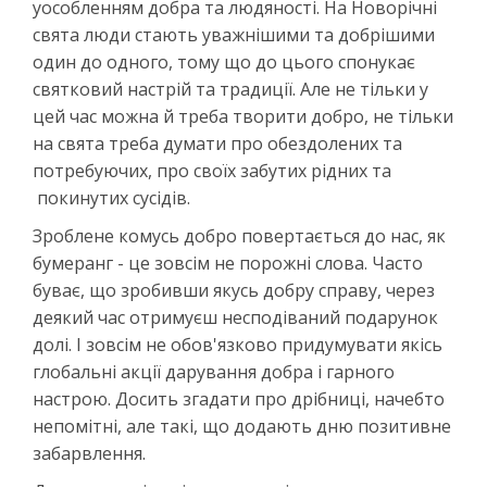
уособленням добра та людяності. На Новорічні
свята люди стають уважнішими та добрішими
один до одного, тому що до цього спонукає
святковий настрій та традиції. Але не тільки у
цей час можна й треба творити добро, не тільки
на свята треба думати про обездолених та
потребуючих, про своїх забутих рідних та
покинутих сусідів.
Зроблене комусь добро повертається до нас, як
бумеранг - це зовсім не порожні слова. Часто
буває, що зробивши якусь добру справу, через
деякий час отримуєш несподіваний подарунок
долі. І зовсім не обов'язково придумувати якісь
глобальні акції дарування добра і гарного
настрою. Досить згадати про дрібниці, начебто
непомітні, але такі, що додають дню позитивне
забарвлення.