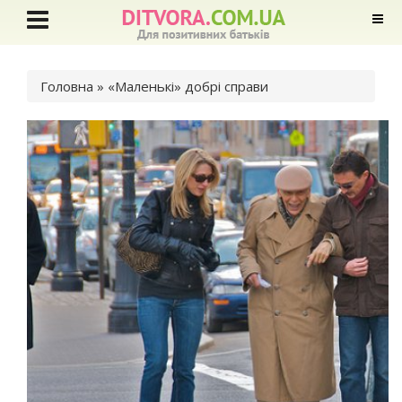
Ви є тут
Головна
» «Маленькі» добрі справи