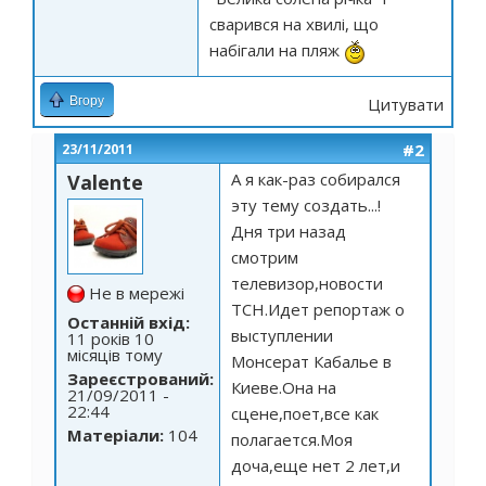
сварився на хвилі, що
набігали на пляж
Вгору
Цитувати
#2
23/11/2011
А я как-раз собирался
Valente
эту тему создать...!
Дня три назад
смотрим
телевизор,новости
Не в мережі
ТСН.Идет репортаж о
Останній вхід:
выступлении
11 років 10
місяців тому
Монсерат Кабалье в
Зареєстрований:
Киеве.Она на
21/09/2011 -
22:44
сцене,поет,все как
Матеріали:
104
полагается.Моя
доча,еще нет 2 лет,и