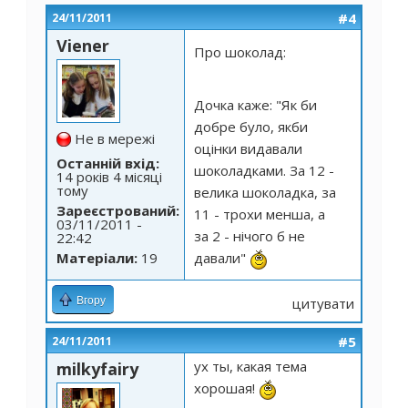
#4
24/11/2011
Viener
Про шоколад:
Дочка каже: "Як би
добре було, якби
Не в мережі
оцінки видавали
Останній вхід:
шоколадками. За 12 -
14 років 4 місяці
тому
велика шоколадка, за
Зареєстрований:
11 - трохи менша, а
03/11/2011 -
за 2 - нічого б не
22:42
Матеріали:
19
давали"
Вгору
цитувати
#5
24/11/2011
ух ты, какая тема
milkyfairy
хорошая!