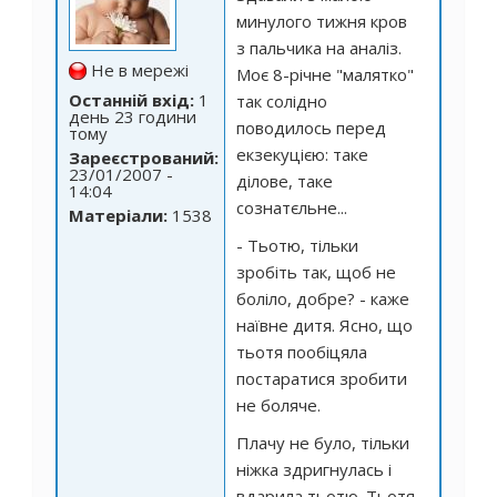
минулого тижня кров
з пальчика на аналіз.
Не в мережі
Моє 8-річне "малятко"
Останній вхід:
1
так солідно
день 23 години
поводилось перед
тому
екзекуцією: таке
Зареєстрований:
23/01/2007 -
ділове, таке
14:04
сознатєльне...
Матеріали:
1538
- Тьотю, тільки
зробіть так, щоб не
боліло, добре? - каже
наївне дитя. Ясно, що
тьотя пообіцяла
постаратися зробити
не боляче.
Плачу не було, тільки
ніжка здригнулась і
вдарила тьотю. Тьотя