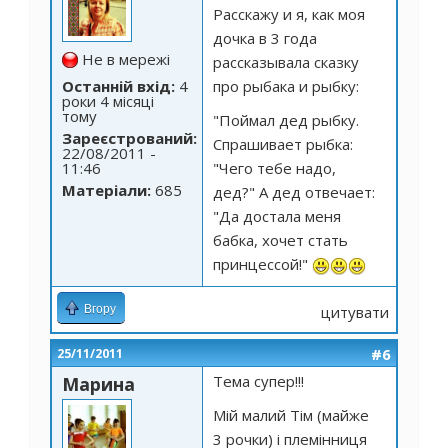
Расскажу и я, как моя
дочка в 3 года
Не в мережі
рассказывала сказку
про рыбака и рыбку:
Останній вхід:
4
роки 4 місяці
тому
"Поймал дед рыбку.
Зареєстрований:
Спрашивает рыбка:
22/08/2011 -
"Чего тебе надо,
11:46
Матеріали:
685
дед?" А дед отвечает:
"Да достала меня
бабка, хочет стать
принцессой!"
Вгору
цитувати
#6
25/11/2011
Тема супер!!!
Марина
Мій малий Тім (майже
3 рочки) і племінниця