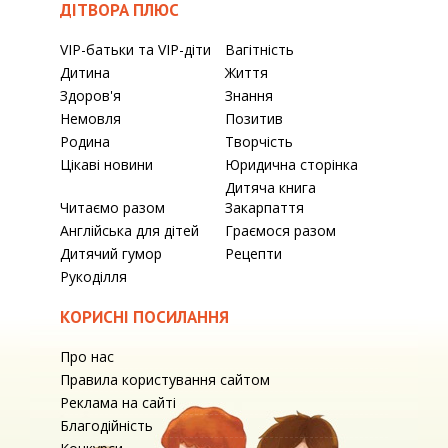
ДІТВОРА ПЛЮС
VIP-батьки та VIP-діти
Вагітність
Дитина
Життя
Здоров'я
Знання
Немовля
Позитив
Родина
Творчість
Цікаві новини
Юридична сторінка
Дитяча книга
Читаємо разом
Закарпаття
Англійська для дітей
Граємося разом
Дитячий гумор
Рецепти
Рукоділля
КОРИСНІ ПОСИЛАННЯ
Про нас
Правила користування сайтом
Реклама на сайті
Благодійність