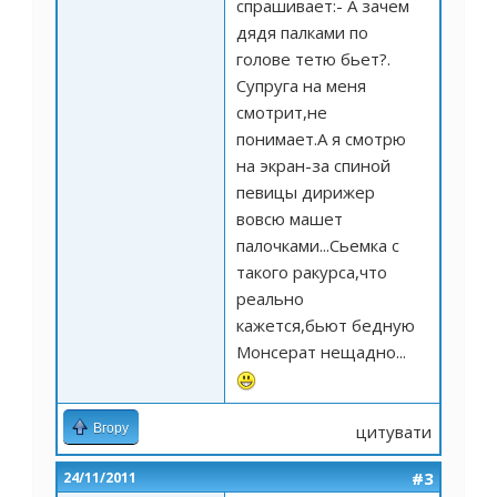
спрашивает:- А зачем
дядя палками по
голове тетю бьет?.
Супруга на меня
смотрит,не
понимает.А я смотрю
на экран-за спиной
певицы дирижер
вовсю машет
палочками...Сьемка с
такого ракурса,что
реально
кажется,бьют бедную
Монсерат нещадно...
Вгору
цитувати
#3
24/11/2011