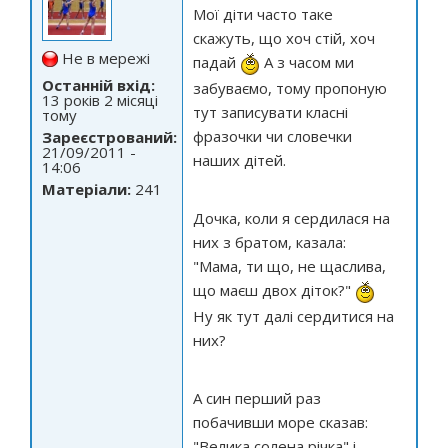
Мої діти часто таке
скажуть, що хоч стій, хоч
Не в мережі
падай
А з часом ми
Останній вхід:
забуваємо, тому пропоную
13 років 2 місяці
тут записувати класні
тому
фразочки чи словечки
Зареєстрований:
21/09/2011 -
наших дітей.
14:06
Матеріали:
241
Дочка, коли я сердилася на
них з братом, казала:
"Мама, ти що, не щаслива,
що маєш двох діток?"
Ну як тут далі сердитися на
них?
А син перший раз
побачивши море сказав:
"Велика солена річка" і