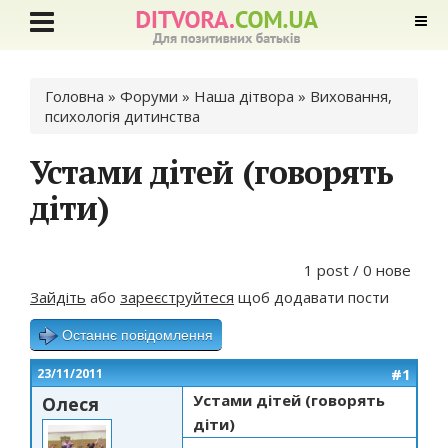
Ви є тут
Головна
»
Форуми
»
Наша дітвора
»
Виховання,
психологія дитинства
Устами дітей (говорять
діти)
1 post / 0 нове
Зайдіть
або
зареєструйтеся
щоб додавати пости
Останнє повідомлення
#1
23/11/2011
Устами дітей (говорять
Олеся
діти)