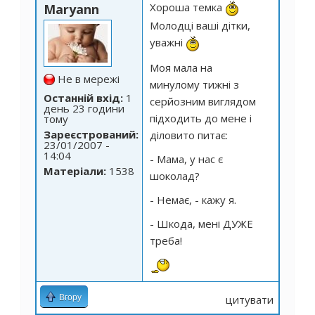
Хороша темка
Maryann
Молодці ваші дітки,
уважні
Моя мала на
Не в мережі
минулому тижні з
Останній вхід:
1
серйозним виглядом
день 23 години
підходить до мене і
тому
Зареєстрований:
діловито питає:
23/01/2007 -
14:04
- Мама, у нас є
Матеріали:
1538
шоколад?
- Немає, - кажу я.
- Шкода, мені ДУЖЕ
треба!
Вгору
цитувати