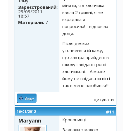
тому
міняти, я в хлопчика
Зареєстрований:
29/09/2011 -
взяла 2 гривні, я не
18:57
вкрадала я
Матеріали:
7
попросила!- відповіла
доця.
Після деяких
уточнень я їй кажу,
що завтра прийдеш в
школу і ввідаш гроші
хлопчикові. - А може
йому не ввідавати він і
так в мене влюбився!!!
Вгору
цитувати
#11
16/01/2012
Кровопивці
Maryann
Здавали з малою