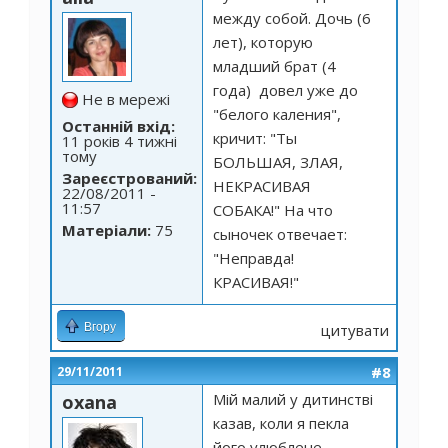
между собой. Дочь (6
лет), которую
младший брат (4
года) довел уже до
Не в мережі
"белого каления",
Останній вхід:
кричит: "Ты
11 років 4 тижні
тому
БОЛЬШАЯ, ЗЛАЯ,
Зареєстрований:
НЕКРАСИВАЯ
22/08/2011 -
11:57
СОБАКА!" На что
Матеріали:
75
сыночек отвечает:
"Неправда!
КРАСИВАЯ!"
Вгору
цитувати
#8
29/11/2011
Мій малий у дитинстві
oxana
казав, коли я пекла
його улюблене