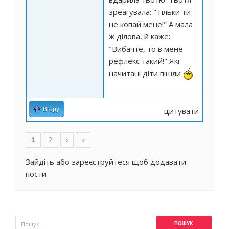
зреагувала: "Тільки ти
не копай мене!" А мала
ж ділова, й каже:
"Вибачте, то в мене
рефлекс такий!" Які
начитані діти пішли
Вгору
цитувати
Сторінки
1
2
›
»
Зайдіть
або
зареєструйтеся
щоб додавати
пости
Пошукова форма
Пошук