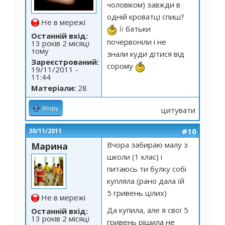
чоловіком) завжди в
одній кроватці спиш?
Не в мережі
Її батьки
Останній вхід:
почервоніли і не
13 років 2 місяці
тому
знали куди дітися від
Зареєстрований:
сорому
19/11/2011 -
11:44
Матеріали:
28
Вгору
цитувати
#10
30/11/2011
Вчора забираю малу з
Марина
школи (1 клас) і
питаюсь ти булку собі
купляла (рано дала їй
5 гривень цілих)
Не в мережі
Да купила, але я свої 5
Останній вхід:
13 років 2 місяці
гривень рішила не