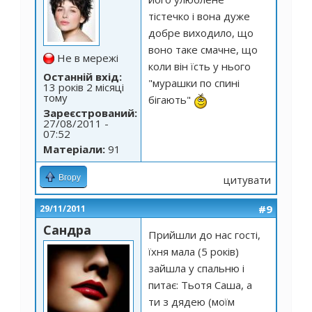
тістечко і вона дуже
добре виходило, що
воно таке смачне, що
Не в мережі
коли він їсть у нього
Останній вхід:
"мурашки по спині
13 років 2 місяці
тому
бігають"
Зареєстрований:
27/08/2011 -
07:52
Матеріали:
91
Вгору
цитувати
#9
29/11/2011
Сандра
Прийшли до нас гості,
їхня мала (5 років)
зайшла у спальню і
питає: Тьотя Саша, а
ти з дядею (моїм