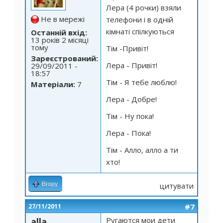
Лера (4 рочки) взяли
Не в мережі
телефони і в одній
кімнаті спілкуються
Останній вхід:
13 років 2 місяці
тому
Тім -Привіт!
Зареєстрований:
Лера - Привіт!
29/09/2011 -
18:57
Тім - Я тебе люблю!
Матеріали:
7
Лера - Добре!
Тім - Ну пока!
Лера - Пока!
Тім - Алло, алло а ти
хто!
Вгору
цитувати
#7
27/11/2011
Ругаются мои дети
alla