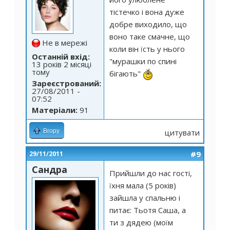
тістечко і вона дуже
добре виходило, що
воно таке смачне, що
Не в мережі
коли він їсть у нього
Останній вхід:
"мурашки по спині
13 років 2 місяці
тому
бігають"
Зареєстрований:
27/08/2011 -
07:52
Матеріали:
91
Вгору
цитувати
#9
29/11/2011
Сандра
Прийшли до нас гості,
їхня мала (5 років)
зайшла у спальню і
питає: Тьотя Саша, а
ти з дядею (моїм