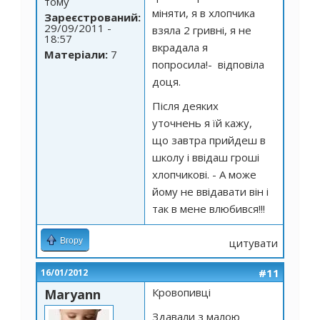
тому
міняти, я в хлопчика
Зареєстрований:
29/09/2011 -
взяла 2 гривні, я не
18:57
вкрадала я
Матеріали:
7
попросила!- відповіла
доця.
Після деяких
уточнень я їй кажу,
що завтра прийдеш в
школу і ввідаш гроші
хлопчикові. - А може
йому не ввідавати він і
так в мене влюбився!!!
Вгору
цитувати
#11
16/01/2012
Кровопивці
Maryann
Здавали з малою