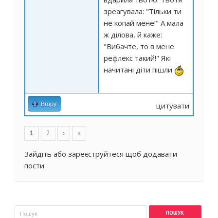
зреагувала: "Тільки ти
не копай мене!" А мала
ж ділова, й каже:
"Вибачте, то в мене
рефлекс такий!" Які
начитані діти пішли
Вгору
цитувати
Сторінки
1
2
›
»
Зайдіть
або
зареєструйтеся
щоб додавати
пости
Пошукова форма
Пошук