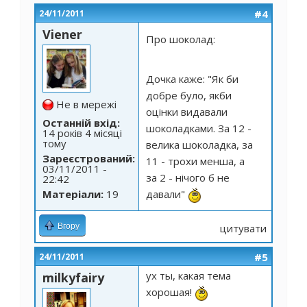
#4
24/11/2011
Viener
Про шоколад:
Дочка каже: "Як би
добре було, якби
Не в мережі
оцінки видавали
Останній вхід:
шоколадками. За 12 -
14 років 4 місяці
тому
велика шоколадка, за
Зареєстрований:
11 - трохи менша, а
03/11/2011 -
за 2 - нічого б не
22:42
Матеріали:
19
давали"
Вгору
цитувати
#5
24/11/2011
ух ты, какая тема
milkyfairy
хорошая!