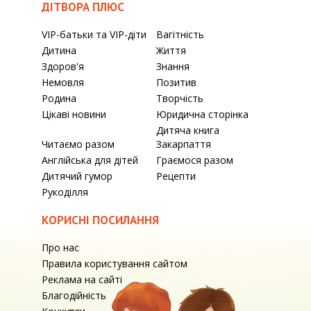
ДІТВОРА ПЛЮС
VIP-батьки та VIP-діти
Вагітність
Дитина
Життя
Здоров'я
Знання
Немовля
Позитив
Родина
Творчість
Цікаві новини
Юридична сторінка
Дитяча книга
Читаємо разом
Закарпаття
Англійська для дітей
Граємося разом
Дитячий гумор
Рецепти
Рукоділля
КОРИСНІ ПОСИЛАННЯ
Про нас
Правила користування сайтом
Реклама на сайті
Благодійність