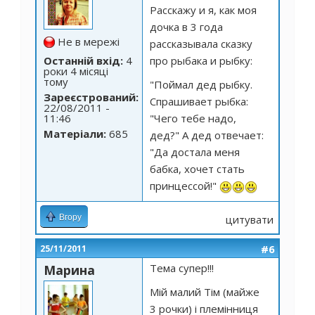
Расскажу и я, как моя
дочка в 3 года
Не в мережі
рассказывала сказку
про рыбака и рыбку:
Останній вхід:
4
роки 4 місяці
тому
"Поймал дед рыбку.
Зареєстрований:
Спрашивает рыбка:
22/08/2011 -
"Чего тебе надо,
11:46
Матеріали:
685
дед?" А дед отвечает:
"Да достала меня
бабка, хочет стать
принцессой!"
Вгору
цитувати
#6
25/11/2011
Тема супер!!!
Марина
Мій малий Тім (майже
3 рочки) і племінниця