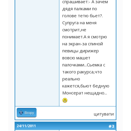
спрашивает:- А зачем
дядя палками по
голове тетю бьет?.
Супруга на меня
смотрит,не
понимает.А я смотрю
на экран-за спиной
певицы дирижер
вовсю машет
палочками...Сьемка с
такого ракурса,что
реально
кажется,бьют бедную
Монсерат нещадно...
Вгору
цитувати
#3
24/11/2011