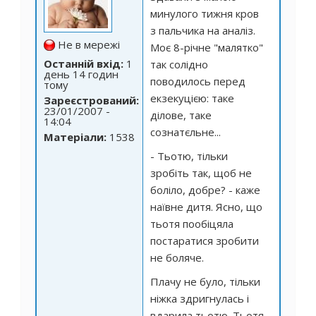
минулого тижня кров
з пальчика на аналіз.
Не в мережі
Моє 8-річне "малятко"
Останній вхід:
1
так солідно
день 14 годин
поводилось перед
тому
екзекуцією: таке
Зареєстрований:
23/01/2007 -
ділове, таке
14:04
сознатєльне...
Матеріали:
1538
- Тьотю, тільки
зробіть так, щоб не
боліло, добре? - каже
наївне дитя. Ясно, що
тьотя пообіцяла
постаратися зробити
не боляче.
Плачу не було, тільки
ніжка здригнулась і
вдарила тьотю. Тьотя