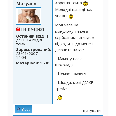
Хороша темка
Maryann
Молодці ваші дітки,
уважні
Моя мала на
Не в мережі
минулому тижні з
Останній вхід:
1
серйозним виглядом
день 14 годин
підходить до мене і
тому
Зареєстрований:
діловито питає:
23/01/2007 -
14:04
- Мама, у нас є
Матеріали:
1538
шоколад?
- Немає, - кажу я.
- Шкода, мені ДУЖЕ
треба!
Вгору
цитувати