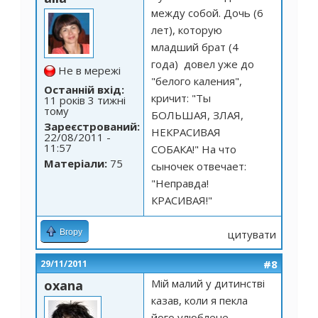
между собой. Дочь (6
лет), которую
младший брат (4
года) довел уже до
Не в мережі
"белого каления",
Останній вхід:
кричит: "Ты
11 років 3 тижні
тому
БОЛЬШАЯ, ЗЛАЯ,
Зареєстрований:
НЕКРАСИВАЯ
22/08/2011 -
11:57
СОБАКА!" На что
Матеріали:
75
сыночек отвечает:
"Неправда!
КРАСИВАЯ!"
Вгору
цитувати
#8
29/11/2011
Мій малий у дитинстві
oxana
казав, коли я пекла
його улюблене