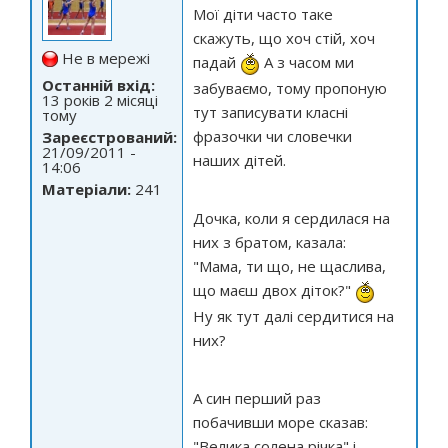
Мої діти часто таке
скажуть, що хоч стій, хоч
Не в мережі
падай
А з часом ми
Останній вхід:
забуваємо, тому пропоную
13 років 2 місяці
тут записувати класні
тому
фразочки чи словечки
Зареєстрований:
21/09/2011 -
наших дітей.
14:06
Матеріали:
241
Дочка, коли я сердилася на
них з братом, казала:
"Мама, ти що, не щаслива,
що маєш двох діток?"
Ну як тут далі сердитися на
них?
А син перший раз
побачивши море сказав:
"Велика солена річка" і