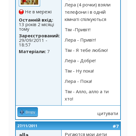
Лера (4 рочки) взяли
Не в мережі
телефони і в одній
кімнаті спілкуються
Останній вхід:
13 років 2 місяці
тому
Тім -Привіт!
Зареєстрований:
Лера - Привіт!
29/09/2011 -
18:57
Тім - Я тебе люблю!
Матеріали:
7
Лера - Добре!
Тім - Ну пока!
Лера - Пока!
Тім - Алло, алло а ти
хто!
Вгору
цитувати
#7
27/11/2011
Ругаются мои дети
alla