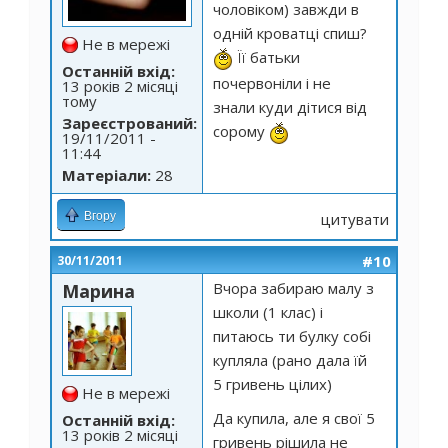
чоловіком) завжди в
одній кроватці спиш?
Не в мережі
Її батьки
Останній вхід:
почервоніли і не
13 років 2 місяці
тому
знали куди дітися від
Зареєстрований:
сорому
19/11/2011 -
11:44
Матеріали:
28
Вгору
цитувати
#10
30/11/2011
Вчора забираю малу з
Марина
школи (1 клас) і
питаюсь ти булку собі
купляла (рано дала їй
5 гривень цілих)
Не в мережі
Да купила, але я свої 5
Останній вхід:
13 років 2 місяці
гривень рішила не