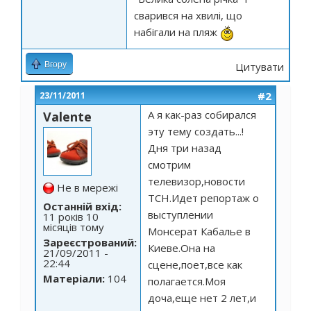
сварився на хвилі, що
набігали на пляж
Вгору
Цитувати
#2
23/11/2011
А я как-раз собирался
Valente
эту тему создать...!
Дня три назад
смотрим
телевизор,новости
Не в мережі
ТСН.Идет репортаж о
Останній вхід:
выступлении
11 років 10
місяців тому
Монсерат Кабалье в
Зареєстрований:
Киеве.Она на
21/09/2011 -
22:44
сцене,поет,все как
Матеріали:
104
полагается.Моя
доча,еще нет 2 лет,и