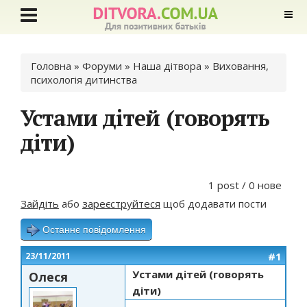
Ви є тут
Головна
»
Форуми
»
Наша дітвора
»
Виховання,
психологія дитинства
Устами дітей (говорять
діти)
1 post / 0 нове
Зайдіть
або
зареєструйтеся
щоб додавати пости
Останнє повідомлення
#1
23/11/2011
Устами дітей (говорять
Олеся
діти)