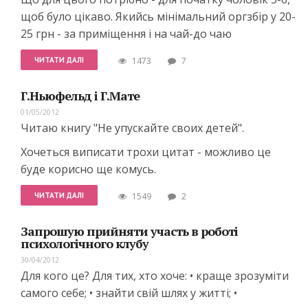
щоб було цікаво. Якийсь мінімальний оргзбір у 20-
25 грн - за приміщення і на чай-до чаю
ЧИТАТИ ДАЛІ
1473
7
Г.Ньюфельд і Г.Мате
01/05/2012
Читаю книгу "Не упускайте своих детей".
Хочеться виписати трохи цитат - можливо це
буде корисно ще комусь.
ЧИТАТИ ДАЛІ
1549
2
Запрошую прийняти участь в роботі
психологічного клубу
30/04/2012
Для кого це? Для тих, хто хоче: • краще зрозуміти
самого себе; • знайти свій шлях у житті; •