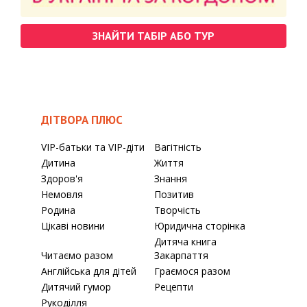
ЗНАЙТИ ТАБІР АБО ТУР
ДІТВОРА ПЛЮС
VIP-батьки та VIP-діти
Вагітність
Дитина
Життя
Здоров'я
Знання
Немовля
Позитив
Родина
Творчість
Цікаві новини
Юридична сторінка
Дитяча книга
Читаємо разом
Закарпаття
Англійська для дітей
Граємося разом
Дитячий гумор
Рецепти
Рукоділля