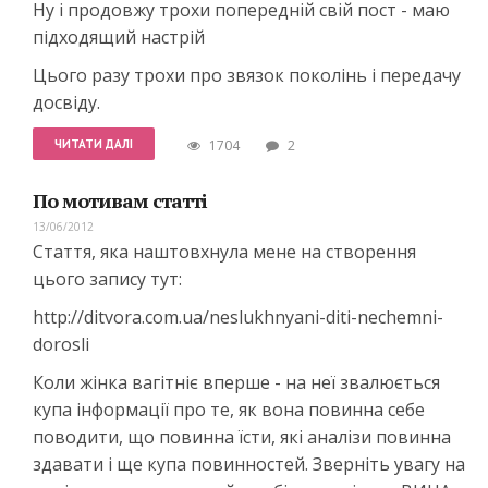
Ну і продовжу трохи попередній свій пост - маю
підходящий настрій
Цього разу трохи про звязок поколінь і передачу
досвіду.
ЧИТАТИ ДАЛІ
1704
2
По мотивам статті
13/06/2012
Стаття, яка наштовхнула мене на створення
цього запису тут:
http://ditvora.com.ua/neslukhnyani-diti-nechemni-
dorosli
Коли жінка вагітніє вперше - на неї звалюється
купа інформації про те, як вона повинна себе
поводити, що повинна їсти, які аналізи повинна
здавати і ще купа повинностей. Зверніть увагу на