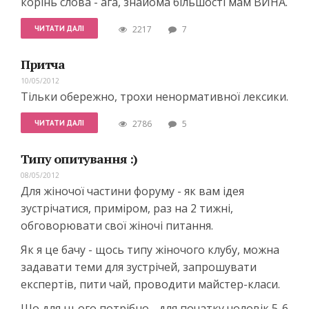
корінь слова - ага, знайома більшості мам ВИНА.
ЧИТАТИ ДАЛІ
2217
7
Притча
10/05/2012
Тільки обережно, трохи ненормативної лексики.
ЧИТАТИ ДАЛІ
2786
5
Типу опитування :)
08/05/2012
Для жіночої частини форуму - як вам ідея
зустрічатися, приміром, раз на 2 тижні,
обговорювати свої жіночі питання.
Як я це бачу - щось типу жіночого клубу, можна
задавати теми для зустрічей, запрошувати
експертів, пити чай, проводити майстер-класи.
Що для цього потрібно - для початку чоловік 5-6,