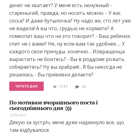
денег не хватает? У меня есть ненужный -
старенький, правда, но носить можно. - У вас
соска? И даже бутылочка? Ну надо же, сто лет уже
не видела! А вы что, грудью не кормите? А
гомеопат ваш что на это говорит? - Ваш ребенок
спит не с вами? Не, ну если вам так удобнее…. У
каждого свои причуды, конечно… Извращенца
вырастить не боитесь? - Вы в роддоме рожать
собираетесь? Ну вы храбрая!... Я бы никогда не
решилась - Вы прививки делаете?
ЧИТАТИ ДАЛІ
1117
18
По мотивам вчорашнього поста і
сьогоднішнього дня :)))
15/06/2012
Дякую за зустріч, мене дуже надихнуло все, що
там відбувалося