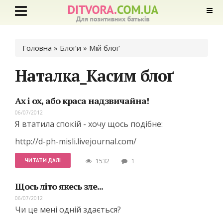
Ви є тут
Головна
»
Блоґи
» Мій блоґ
Наталка_Касим блоґ
Ах і ох, або краса надзвичайна!
06/07/2012
Я втатила спокій - хочу щось подібне:
http://d-ph-misli.livejournal.com/
ЧИТАТИ ДАЛІ
1532
1
Щось літо якесь зле...
06/07/2012
Чи це мені одній здається?