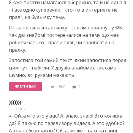
Я вже писати намагаюся обережно, та й не одна я
- і все одно суперечки, "кто-то в интернете не
прав", на будь-яку тему.
От запостила я картинку - зовсім невинну - у ФБ -
так дві знайомі посперечалися на тему що має
робити батько - прати одяг, чи заробляти на
пралку.
Запостила той самий текст, який запостила перед
цим тут - набігли. У друзів-знайомих так само -
шумно, всі руками махають
ЧИТАТИ ДАЛІ
1500
2
)))))))
03/07/2012
«- Ой, а что это у вас? А, знаю, знаю! Это коляска,
да? Я такую по телевизору видела. А это удобно?
А точно безопасно? Ой, а, может, вам на слинг