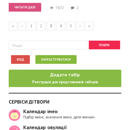
ЧИТАТИ ДАЛІ
1872
2
Сторінки
«
‹
1
2
3
4
5
›
»
Пошукова форма
Пошук
ВХІД
ЗАРЕЄСТРУВАТИСЯ
Додати табір
Реєстрація для представників таборів
СЕРВІСИ ДІТВОРИ
Календар імен
Підбір імені, значення імені, дати іменин
Календар овуляції