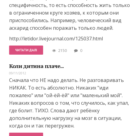
специфичность, то есть способность жить только
в ограниченном круге хозяев, к которым они
приспособились. Например, человеческий вид
аскарид способен поражать только людей.
http://letidor.livejournal.com/125037.html
ЧИТАТИ ДАЛІ
2150
0
Коли дитина плаче...
09/11/2012
Сначала что НЕ надо делать. Не разговаривать
НИКАК. То есть абсолютно. Никаких "иди
пожалею" или "ой-ёй-ёй" или "маленький мой".
Никаких вопросов о том, что случилось, как упал,
где болит. ТИХО. Слова дают ребёнку
дополнительную нагрузку на мозг в ситуации,
когда он и так перегружен.