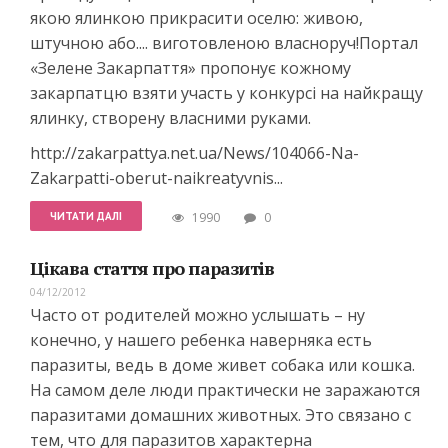
якою ялинкою прикрасити оселю: живою,
штучною або.... виготовленою власноруч!Портал
«Зелене Закарпаття» пропонує кожному
закарпатцю взяти участь у конкурсі на найкращу
ялинку, створену власними руками.
http://zakarpattya.net.ua/News/104066-Na-
Zakarpatti-oberut-naikreatyvnis...
ЧИТАТИ ДАЛІ
1990
0
Цікава стаття про паразитів
04/12/2012
Часто от родителей можно услышать – ну
конечно, у нашего ребенка наверняка есть
паразиты, ведь в доме живет собака или кошка.
На самом деле люди практически не заражаются
паразитами домашних животных. Это связано с
тем, что для паразитов характерна