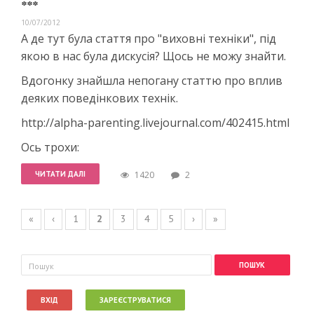
***
10/07/2012
А де тут була стаття про "виховні техніки", під
якою в нас була дискусія? Щось не можу знайти.
Вдогонку знайшла непогану статтю про вплив
деяких поведінкових технік.
http://alpha-parenting.livejournal.com/402415.html
Ось трохи:
ЧИТАТИ ДАЛІ
1420
2
Сторінки
«
‹
1
2
3
4
5
›
»
Пошукова форма
Пошук
ВХІД
ЗАРЕЄСТРУВАТИСЯ