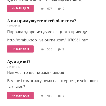
ЧИТАТИ ДАЛІ
1697
0
А ви примушуєте дітей ділитися?
11/09/2012
Парочка здорових думок з цього приводу:
http://timbuktoo.livejournal.com/1070961.html
ЧИТАТИ ДАЛІ
1556
3
Ау, а де всі?
21/08/2012
Невже літо ще не закінчилося?
В мене і самої часу нема на інтернет, в усіх інших
так само?
ЧИТАТИ ДАЛІ
1919
4