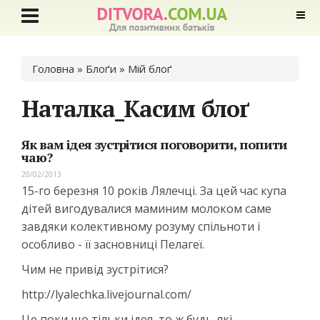
Ви є тут
Головна
»
Блоґи
» Мій блоґ
Наталка_Касим блоґ
Як вам ідея зустрітися поговорити, попити
чаю?
20/02/2013
15-го березня 10 років Лялечці. За цей час купа
дітей вигодувалися маминим молоком саме
завдяки колективному розуму спільноти і
особливо - її засновниці Пелагеї.
Чим не привід зустрітися?
http://lyalechka.livejournal.com/
Це поки що тільки ідея, то ж будь-які