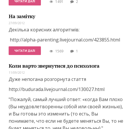
ЧИТАТИ ДАЛІ
1491
2
На замітку
27/09/2012
Декілька корисних алгоритмів:
http://alpha-parenting.livejournal.com/423855.html
ЧИТАТИ ДАЛІ
1569
1
Коли варто звернутися до психолога
11/09/2012
Дуже непогана розгорнута стаття
http://budurada.livejournal.com/130027.html
"Пожалуй, самый лучший ответ: «когда Вам плохо
(Вы неудовлетворенны собой или своей жизнью),
и Вы готовы это изменить (то есть, Вы
понимаете, что если не будете меняться Вы, то не
будет меняться то, чем Вы недовольны)."