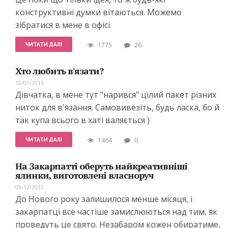
конструктивні думки вітаються. Можемо
зібратися в мене в офісі.
ЧИТАТИ ДАЛІ
1775
26
Хто любить в'язати?
10/01/2013
Дівчатка, в мене тут "нарився" цілий пакет різних
ниток для в'язання. Самовивезіть, будь ласка, бо й
так купа всього в хаті валяється )
ЧИТАТИ ДАЛІ
1464
0
На Закарпатті оберуть найкреативніші
ялинки, виготовлені власноруч
09/12/2012
До Нового року залишилося менше місяця, і
закарпатці все частіше замислюються над тим, як
проведуть це свято. Незабаром кожен обиратиме,