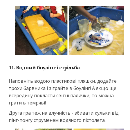
11. Водний боулінг і стрільба
Наповніть водою пластикові пляшки, додайте
трохи барвника і зіграйте в боулінг! А якщо ще
всередину покласти світні палички, то можна
грати в темряві!
Друга гра теж на влучність - збивати кульки від
пінг-понгу струменем водяного пістолета.