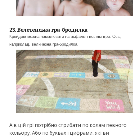
23. Велетенська гра-бродилка
Крейдою можна намалювати на асфальті всілякі ігри. Ось,
наприклад, величезна гра-бродилка.
А в цій грі потрібно стрибати по колам певного
кольору. Або по буквах і цифрами, які ви