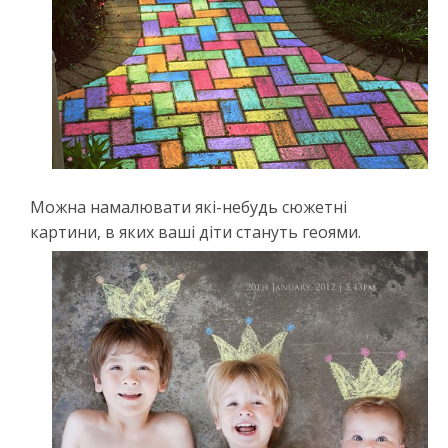
Можна намалювати які-небудь сюжетні
картини, в яких ваші діти стануть геоями.