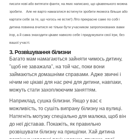
писати нові або витягати фанти, на яких написано, що цікавенького можна
зробити.
Але не варто намагатися встигнути зробити якомога більше або
картати себе за те, що чогось не встиг!) Літо прекрасне саме по собі і
дитина повинна вчитися не тільки бути учасником запропонованих вами
ігор, а й сама знаходити цікаве навколо себе і придумувати свої ігри, без
вашої участі.
3. Розвішування білизни
Багато мам намагаються зайняти чимось дитину,
"щоб не заважала", на той час, поки вони
займаються домашніми справами. Адже звичні і
нічим не цікаві для нас речі для дитини, навпаки,
можуть стати захоплюючим заняттям.
Наприклад, сушка білизни. Якщо у вас є
можливість, то сушіть випрану білизну на вулиці.
Натягніть мотузку спеціально для малюка, щоб він
до неї діставав. Покажіть, як правильно
розвішувати білизну на прищіпки. Хай дитина