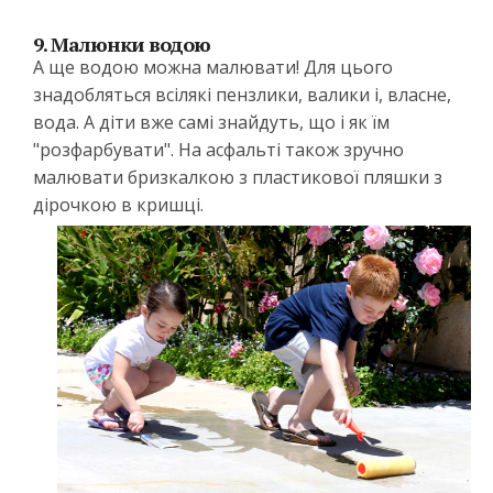
9. Малюнки водою
А ще водою можна малювати! Для цього
знадобляться всілякі пензлики, валики і, власне,
вода. А діти вже самі знайдуть, що і як їм
"розфарбувати". На асфальті також зручно
малювати бризкалкою з пластикової пляшки з
дірочкою в кришці.