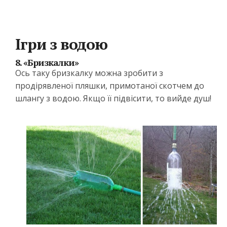
Ігри з водою
8. «Бризкалки»
Ось таку бризкалку можна зробити з
продірявленої пляшки, примотаної скотчем до
шлангу з водою. Якщо її підвісити, то вийде душ!