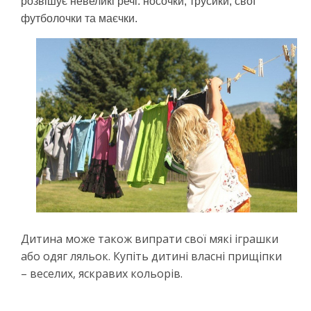
розвішує невеликі речі: носочки, трусики, свої
футболочки та маєчки.
Дитина може також випрати свої мякі іграшки
або одяг ляльок. Купіть дитині власні прищіпки
– веселих, яскравих кольорів.