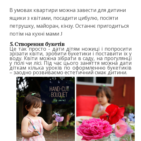
В умовах квартири можна завести для дитини
ящики з квітами, посадити цибулю, посіяти
петрушку, майоран, кінзу. Останнє пригодиться
потім на кухні мами
J
5. Створення букетів
Це так просто - дати дітям ножиці і попросити
зрізати квіти, зробити букетики і поставити їх у
воду. Квіти можна зібрати в саду, на прогулянці
у полі чи лісі. Під час цього заняття можна дати
діткам кілька уроків по оформленню букетиків
– заодно розвиваємо естетичний смак дитини.