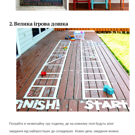
2. Велика ігрова дошка
Пограйте в незвичайну гру-ходилку, де на кожному полі будуть різні
завдання від найпростіших до складніших. Кожен день завдання можна