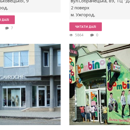
ньковецької,
9
вул.Собранецька,
89, ТЦ "Д
род
,
2 поверх
м. Ужгород
,
 ДАЛІ
ЧИТАТИ ДАЛІ
7
5864
0