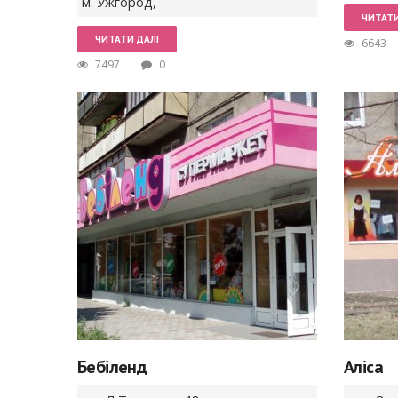
м. Ужгород
,
ЧИТАТИ
ЧИТАТИ ДАЛІ
6643
7497
0
Бебіленд
Аліса