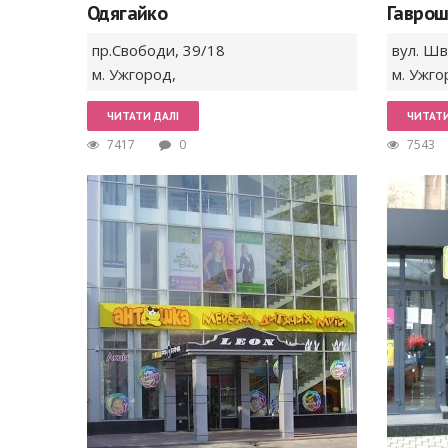
Одягайко
Гавро
пр.Свободи,
39/18
вул. Шв
м. Ужгород
,
м. Ужго
ЧИТАТИ ДАЛІ
ЧИТАТИ
7417
0
7543