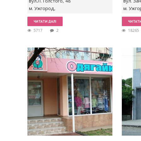
вул.Л.Толстого,
48
вул. За
м. Ужгород
,
м. Ужго
ЧИТАТИ ДАЛІ
ЧИТАТИ
5717
2
18265