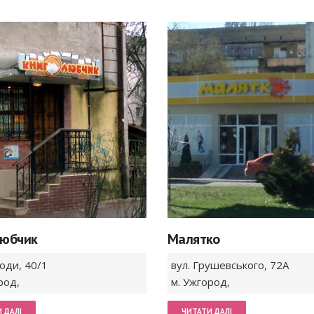
любчик
Малятко
боди,
40/1
вул. Грушевського,
72А
род
,
м. Ужгород
,
 ДАЛІ
ЧИТАТИ ДАЛІ