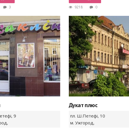
3
9218
0
н
Дукат плюс
етефі,
9
пл. Ш.Петефі,
10
род
,
м. Ужгород
,