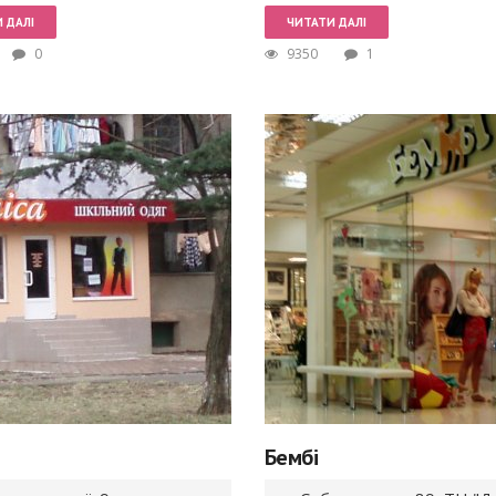
 ДАЛІ
ЧИТАТИ ДАЛІ
0
9350
1
Бембі