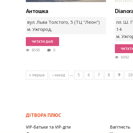
Антошка
Dianor
вул. Льва Толстого,
5 (ТЦ "Леон")
пл. Ш. 
м. Ужгород
,
14
м. Ужго
ЧИТАТИ ДАЛІ
ЧИТАТИ
8595
0
6092
Сторінки
…
« перша
‹ назад
5
6
7
8
9
10
ДІТВОРА ПЛЮС
VIP-батьки та VIP-діти
Вагітність