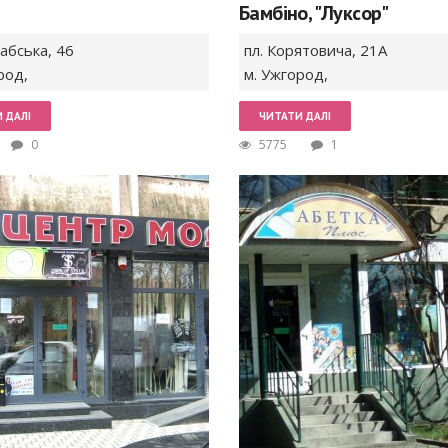
ш
Бамбіно, "Луксор"
абська,
46
пл. Корятовича,
21A
род
,
м. Ужгород
,
 ДАЛІ
ЧИТАТИ ДАЛІ
0
5775
1