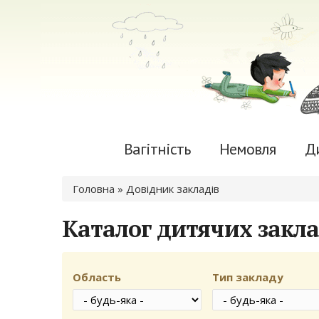
Вагітність
Немовля
Д
Ви є тут
Головна
» Довідник закладів
Каталог дитячих закла
Область
Тип закладу