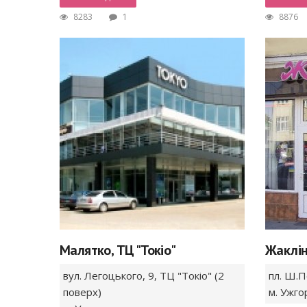
8283
1
8876
Малятко, ТЦ "Токіо"
Жаклі
вул. Легоцького,
9, ТЦ "Токіо" (2
пл. Ш.П
поверх)
м. Ужго