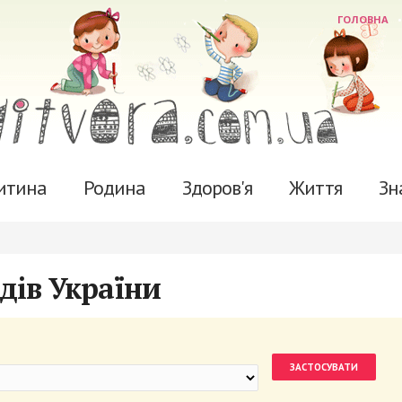
ГОЛОВНА
итина
Родина
Здоров'я
Життя
Зн
дів України