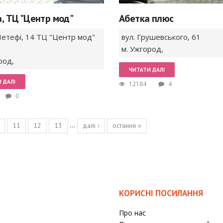
a, ТЦ "Центр мод"
Абетка плюс
Петефі, 14 ТЦ "Центр мод"
вул. Грушевського,
61
м. Ужгород
,
род
,
ЧИТАТИ ДАЛІ
 ДАЛІ
12184
4
0
…
11
12
13
далі ›
остання »
КОРИСНІ ПОСИЛАННЯ
Про нас