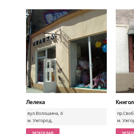
Лелека
Книго
вул.Волошина,
6
пр.Сво
м. Ужгород
,
м. Ужго
ЧИТАТИ ДАЛІ
ЧИТАТИ