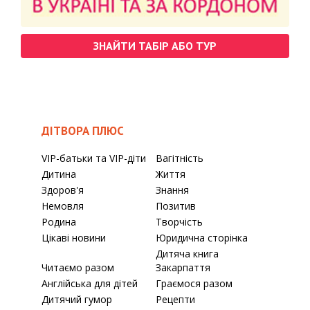
ЗНАЙТИ ТАБІР АБО ТУР
ДІТВОРА ПЛЮС
VIP-батьки та VIP-діти
Вагітність
Дитина
Життя
Здоров'я
Знання
Немовля
Позитив
Родина
Творчість
Цікаві новини
Юридична сторінка
Дитяча книга
Читаємо разом
Закарпаття
Англійська для дітей
Граємося разом
Дитячий гумор
Рецепти