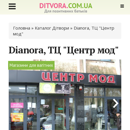
Ви є тут
Головна
»
Каталог Дітвори
» Dianora, ТЦ "Центр
мод"
Dianora, ТЦ "Центр мод"
Магазини для вагітних