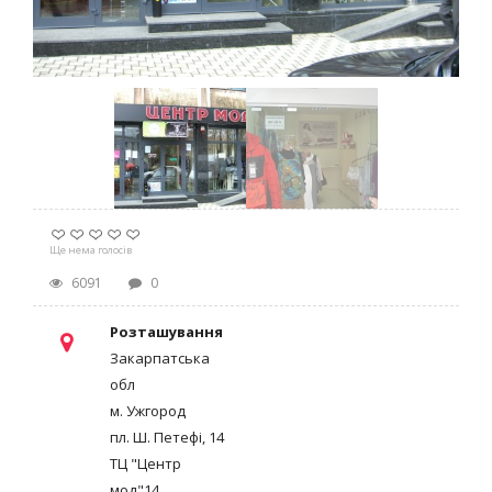
Ще нема голосів
6091
0
Розташування
Закарпатська
обл
м. Ужгород
пл. Ш. Петефі, 14
ТЦ "Центр
мод"14