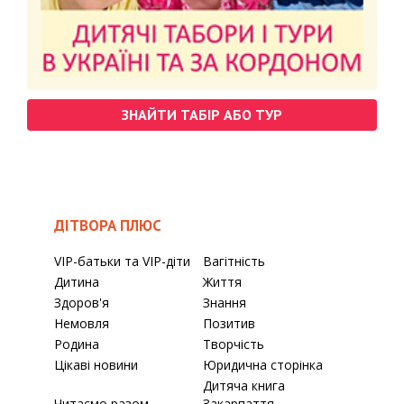
ЗНАЙТИ ТАБІР АБО ТУР
ДІТВОРА ПЛЮС
VIP-батьки та VIP-діти
Вагітність
Дитина
Життя
Здоров'я
Знання
Немовля
Позитив
Родина
Творчість
Цікаві новини
Юридична сторінка
Дитяча книга
Читаємо разом
Закарпаття