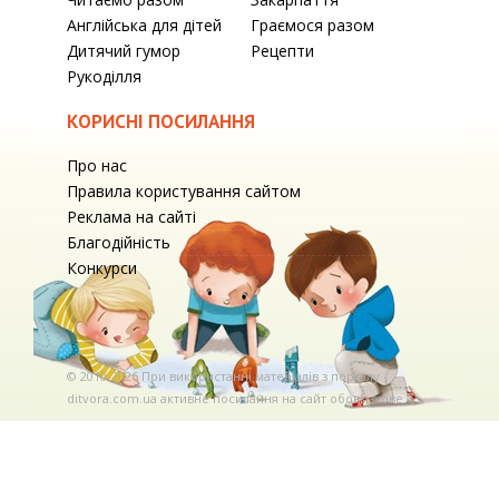
Англійська для дітей
Граємося разом
Дитячий гумор
Рецепти
Рукоділля
КОРИСНІ ПОСИЛАННЯ
Про нас
Правила користування сайтом
Реклама на сайті
Благодійність
Конкурси
© 2010-2026 При використаннi матерiалiв з порталу
ditvora.com.ua активне посилання на сайт обов'язкове. .