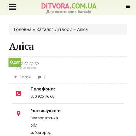
Ви є тут
Головна
»
Каталог Дітвори
» Аліса
Аліса
Одяг
Ще нема голосів
18264
7
Телефони:
050 925 76 60
Розташування
Закарпатська
обл
м. Ужгород