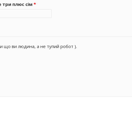
е три плюс сім
*
и що ви людина, а не тупий робот ).