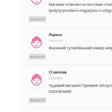
Магазин отличается скотским отнош
lyudyny/prodavci-magazynu-v-uzhgor
відповісти
Лариса
13/03/2019
Вказаний тутмобільний номер неп
відповісти
Станіслав
22/12/2020
Чудовий магазин! Приємне обслуг
0505464688
відповісти