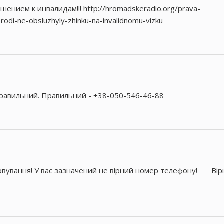
ением к инвалидам!!! http://hromadskeradio.org/prava-
odi-ne-obsluzhyly-zhinku-na-invalidnomu-vizku
равильний. Правильний - +38-050-546-46-88
овування! У вас зазначений не вірний номер телефону! Вір