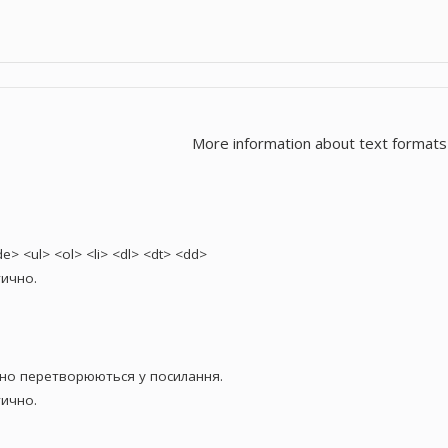
More information about text formats
> <ul> <ol> <li> <dl> <dt> <dd>
ично.
чно перетворюються у посилання.
ично.