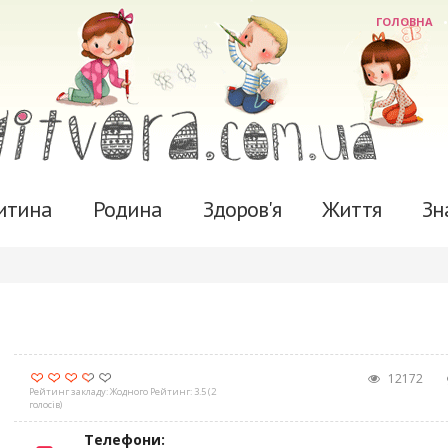
ГОЛОВНА
итина
Родина
Здоров'я
Життя
Зн
12172
Рейтинг закладу:
Жодного
Рейтинг:
3.5
(
2
голосів)
Телефони: