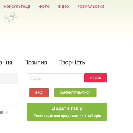
КОНСУЛЬТАЦІЇ
ФОТО
ВІДЕО
РОЗМАЛЬОВКИ
ання
Позитив
Творчість
Пошукова форма
Пошук
ВХІД
ЗАРЕЄСТРУВАТИСЯ
Додати табір
4
Реєстрація для представників таборів