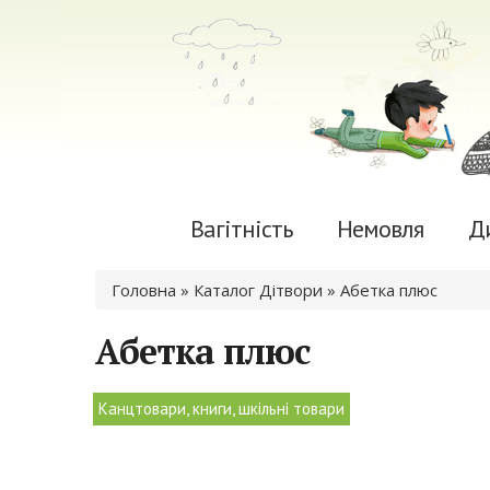
Вагітність
Немовля
Д
Ви є тут
Головна
»
Каталог Дітвори
» Абетка плюс
Абетка плюс
Канцтовари, книги, шкільні товари