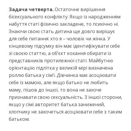
Задача четверта.
Остаточне вирішення
бісексуального конфлікту. Якщо із народженням
набуття статі фізично закладене, то психічно ні.
Знаючи свою стать дитина ще довго вирішує
для себе питання: хто я – чоловік чи жінка. У
кінцевому підсумку він має ідентифікувати себе
зі своєю статтю, а об’єкт кохання обирати із
представників протилежної статі. Майбутню
орієнтацію підлітка у великій мірі визначена
роллю батька у сім’ї. Дівчинка має асоціювати
себе із мамою, але якщо батько не любить
маму, пішов до іншої, то вона не захоче
признавати свою сексуальність. З іншої сторони,
якщо у сімї авторитет батька занижений,
хлопчику не захочеться асоціювати себе з таким
батьком.