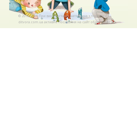
© 2010-2026 При використаннi матерiалiв з порталу
ditvora.com.ua активне посилання на сайт обов'язкове. .