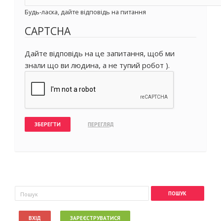
Будь-ласка, дайте відповідь на питання
CAPTCHA
Дайте відповідь на це запитання, щоб ми
знали що ви людина, а не тупий робот ).
Пошукова форма
Пошук
ВХІД
ЗАРЕЄСТРУВАТИСЯ