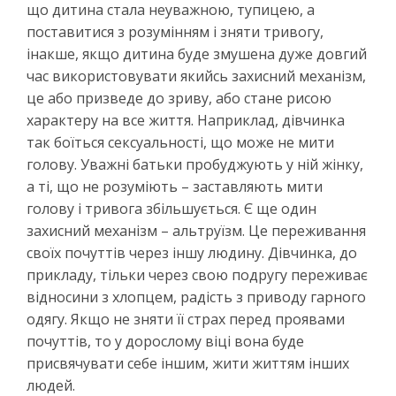
що дитина стала неуважною, тупицею, а
поставитися з розумінням і зняти тривогу,
інакше, якщо дитина буде змушена дуже довгий
час використовувати якийсь захисний механізм,
це або призведе до зриву, або стане рисою
характеру на все життя. Наприклад, дівчинка
так боїться сексуальності, що може не мити
голову. Уважні батьки пробуджують у ній жінку,
а ті, що не розуміють – заставляють мити
голову і тривога збільшується. Є ще один
захисний механізм – альтруїзм. Це переживання
своїх почуттів через іншу людину. Дівчинка, до
прикладу, тільки через свою подругу переживає
відносини з хлопцем, радість з приводу гарного
одягу. Якщо не зняти її страх перед проявами
почуттів, то у дорослому віці вона буде
присвячувати себе іншим, жити життям інших
людей.