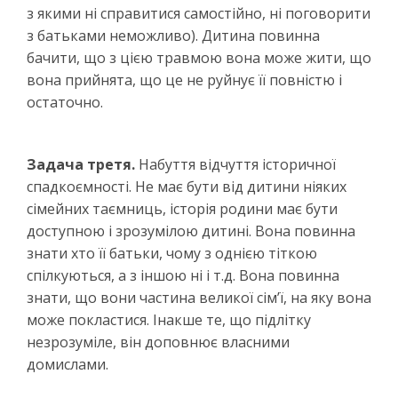
з якими ні справитися самостійно, ні поговорити
з батьками неможливо). Дитина повинна
бачити, що з цією травмою вона може жити, що
вона прийнята, що це не руйнує її повністю і
остаточно.
Задача третя.
Набуття відчуття історичної
спадкоємності. Не має бути від дитини ніяких
сімейних таємниць, історія родини має бути
доступною і зрозумілою дитині. Вона повинна
знати хто її батьки, чому з однією тіткою
спілкуються, а з іншою ні і т.д. Вона повинна
знати, що вони частина великої сім’ї, на яку вона
може покластися. Інакше те, що підлітку
незрозуміле, він доповнює власними
домислами.