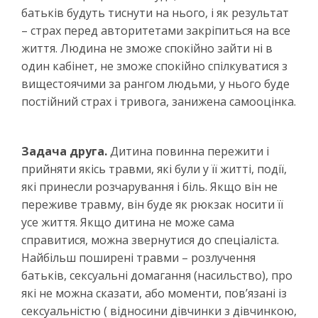
батьків будуть тиснути на нього, і як результат
– страх перед авторитетами закріпиться на все
життя. Людина не зможе спокійно зайти ні в
один кабінет, не зможе спокійно спілкуватися з
вищестоячими за рангом людьми, у нього буде
постійний страх і тривога, занижена самооцінка.
Задача друга.
Дитина повинна пережити і
прийняти якісь травми, які були у її житті, події,
які принесли розчарування і біль. Якщо він не
переживе травму, він буде як рюкзак носити її
усе життя. Якщо дитина не може сама
справитися, можна звернутися до спеціаліста.
Найбільш поширені травми – розлучення
батьків, сексуальні домагання (насильство), про
які не можна сказати, або моменти, пов’язані із
сексуальністю ( відносини дівчинки з дівчинкою,