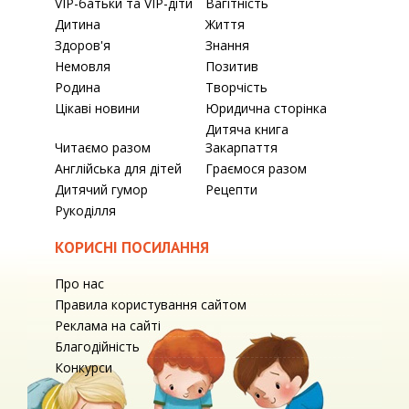
VIP-батьки та VIP-діти
Вагітність
Дитина
Життя
Здоров'я
Знання
Немовля
Позитив
Родина
Творчість
Цікаві новини
Юридична сторінка
Дитяча книга
Читаємо разом
Закарпаття
Англійська для дітей
Граємося разом
Дитячий гумор
Рецепти
Рукоділля
КОРИСНІ ПОСИЛАННЯ
Про нас
Правила користування сайтом
Реклама на сайті
Благодійність
Конкурси