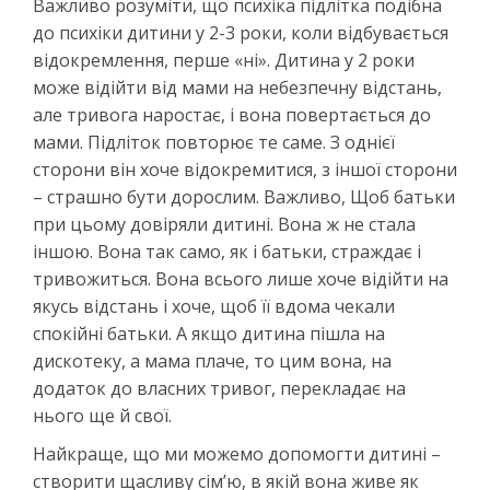
Важливо розуміти, що психіка підлітка подібна
до психіки дитини у 2-3 роки, коли відбувається
відокремлення, перше «ні». Дитина у 2 роки
може відійти від мами на небезпечну відстань,
але тривога наростає, і вона повертається до
мами. Підліток повторює те саме. З однієї
сторони він хоче відокремитися, з іншої сторони
– страшно бути дорослим. Важливо, Щоб батьки
при цьому довіряли дитині. Вона ж не стала
іншою. Вона так само, як і батьки, страждає і
тривожиться. Вона всього лише хоче відійти на
якусь відстань і хоче, щоб її вдома чекали
спокійні батьки. А якщо дитина пішла на
дискотеку, а мама плаче, то цим вона, на
додаток до власних тривог, перекладає на
нього ще й свої.
Найкраще, що ми можемо допомогти дитині –
створити щасливу сім’ю, в якій вона живе як