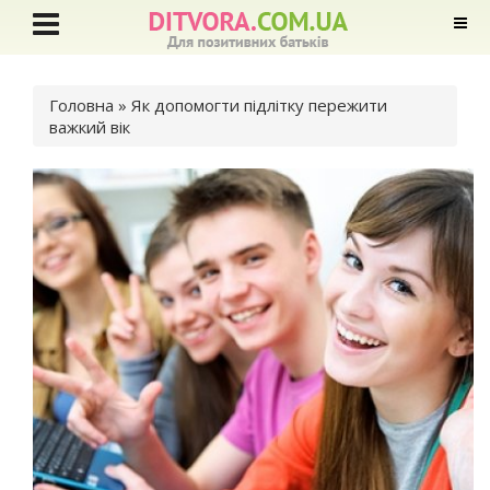
Ви є тут
Головна
» Як допомогти підлітку пережити
важкий вік