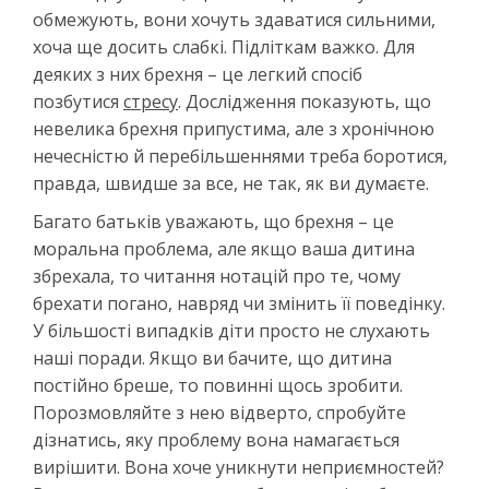
обмежують, вони хочуть здаватися сильними,
хоча ще досить слабкі. Підліткам важко. Для
деяких з них брехня – це легкий спосіб
позбутися
стресу
. Дослідження показують, що
невелика брехня припустима, але з хронічною
нечесністю й перебільшеннями треба боротися,
правда, швидше за все, не так, як ви думаєте.
Багато батьків уважають, що брехня – це
моральна проблема, але якщо ваша дитина
збрехала, то читання нотацій про те, чому
брехати погано, навряд чи змінить її поведінку.
У більшості випадків діти просто не слухають
наші поради. Якщо ви бачите, що дитина
постійно бреше, то повинні щось зробити.
Порозмовляйте з нею відверто, спробуйте
дізнатись, яку проблему вона намагається
вирішити. Вона хоче уникнути неприємностей?