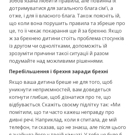
зобов'язана любити правила, але повинна їх
дотримуватися для загального блага сім'ї, а
отже, і для її власного блага. Також поясніть їй,
що коли вона порушить правила та збреше про
це, то її чекає покарання ще й за брехню. Якщо
ж за брехнею дитини стоїть проблема стосунків
із другом чи однолітками, допоможіть їй
зрозуміти причини такої ситуації й разом
подумайте над можливими рішеннями.
Перебільшення і брехня заради брехні
Якщо ваша дитина бреше не для того, щоб
уникнути неприємностей, вам доведеться
копнути глибше, щоб дізнатися про те, що
відбувається. Скажіть своєму підлітку так: «Ми
помітили, що ти часто кажеш неправду про
дивні речі. Наприклад, коли я спитала, де мій
телефон, ти сказав, що не знаєш, але після цього
я знайшла його у твоїй кімнаті. У тебе не було б