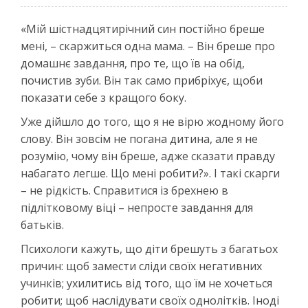
«Мій шістнадцятирічний син постійно бреше
мені, – скаржиться одна мама. – Він бреше про
домашнє завдання, про те, що їв на обід,
почистив зуби. Він так само прибріхує, щоби
показати себе з кращого боку.
Уже дійшло до того, що я не вірю жодному його
слову. Він зовсім не погана дитина, але я не
розумію, чому він бреше, адже сказати правду
набагато легше. Що мені робити?». І такі скарги
– не рідкість. Справитися із брехнею в
підлітковому віці – непросте завдання для
батьків.
Психологи кажуть, що діти брешуть з багатьох
причин: щоб замести сліди своїх негативних
учинків; ухилитись від того, що їм не хочеться
робити; щоб наслідувати своїх однолітків. Іноді