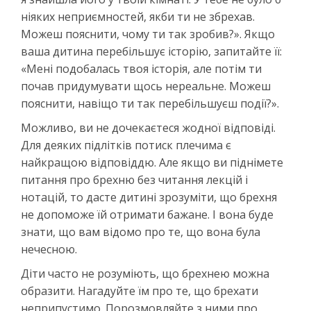
ніяких неприємностей, якби ти не збрехав.
Можеш пояснити, чому ти так зробив?». Якщо
ваша дитина перебільшує історію, запитайте її:
«Мені подобалась твоя історія, але потім ти
почав придумувати щось нереальне. Можеш
пояснити, навіщо ти так перебільшуєш події?».
Можливо, ви не дочекаєтеся жодної відповіді.
Для деяких підлітків потиск плечима є
найкращою відповіддю. Але якщо ви піднімете
питання про брехню без читання лекцій і
нотацій, то дасте дитині зрозуміти, що брехня
не допоможе їй отримати бажане. І вона буде
знати, що вам відомо про те, що вона була
нечесною.
Діти часто не розуміють, що брехнею можна
образити. Нагадуйте їм про те, що брехати
неприпустимо. Порозмовляйте з ними про