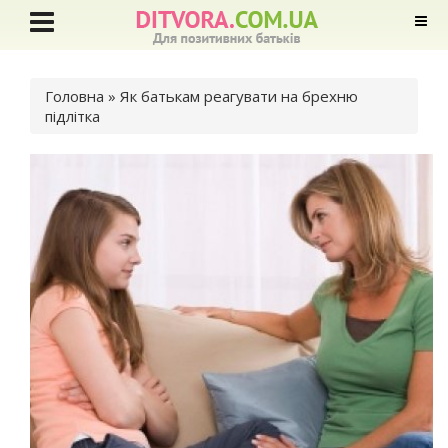
Ви є тут
Головна
» Як батькам реагувати на брехню
підлітка