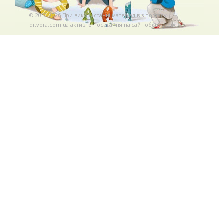
© 2010-2026 При використаннi матерiалiв з порталу
ditvora.com.ua активне посилання на сайт обов'язкове. .