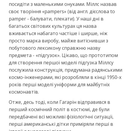
посидіти з маленькими онуками. Міллс назвав
своє творіння «pampers» (від англ. дієслова to
pamper - балувати, плекати). У наші дні в
багатьох світових культурах ця назва
вживається набагато частіше і ширше, ніж
просто марка виробу, майже витіснивши з
побутового лексикону справжню назву
предмета - «підгузок». Цікаво, що прототипом
для створення першої моделі підгузка Міллсу
послужила конструкція, придумана радянськими
космо-інженерами, які розробляли в кінці 1950-х
років перші моделі уніформи для майбутніх
космонавтів.
Отже, десь тоді, коли Гагарін відправився в
перший космічний політ в костюмі, де були
передбачені всі можливі фізіологічні ситуації,
перші американські дітки приміряли перші в