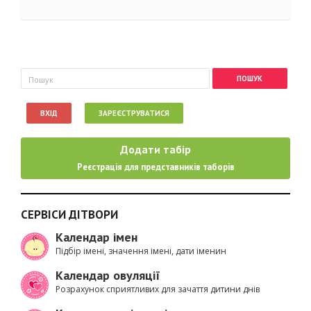
Пошукова форма
Пошук
ВХІД
ЗАРЕЄСТРУВАТИСЯ
Додати табір
Реєстрація для представників таборів
СЕРВІСИ ДІТВОРИ
Календар імен
Підбір імені, значення імені, дати іменин
Календар овуляції
Розрахунок сприятливих для зачаття дитини днів