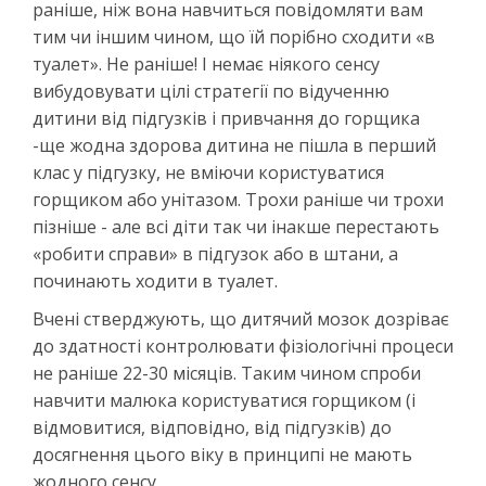
раніше, ніж вона навчиться повідомляти вам
тим чи іншим чином, що їй порібно сходити «в
туалет». Не раніше! І немає ніякого сенсу
вибудовувати цілі стратегії по відученню
дитини від підгузків і привчання до горщика
-ще жодна здорова дитина не пішла в перший
клас у підгузку, не вміючи користуватися
горщиком або унітазом. Трохи раніше чи трохи
пізніше - але всі діти так чи інакше перестають
«робити справи» в підгузок або в штани, а
починають ходити в туалет.
Вчені стверджують, що дитячий мозок дозріває
до здатності контролювати фізіологічні процеси
не раніше 22-30 місяців. Таким чином спроби
навчити малюка користуватися горщиком (і
відмовитися, відповідно, від підгузків) до
досягнення цього віку в принципі не мають
жодного сенсу.