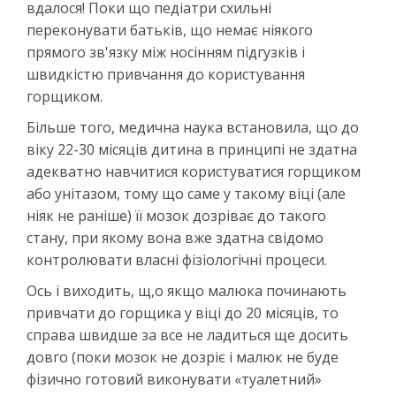
вдалося! Поки що педіатри схильні
переконувати батьків, що немає ніякого
прямого зв'язку між носінням підгузків і
швидкістю привчання до користування
горщиком.
Більше того, медична наука встановила, що до
віку 22-30 місяців дитина в принципі не здатна
адекватно навчитися користуватися горщиком
або унітазом, тому що саме у такому віці (але
ніяк не раніше) її мозок дозріває до такого
стану, при якому вона вже здатна свідомо
контролювати власні фізіологічні процеси.
Ось і виходить, щ,о якщо малюка починають
привчати до горщика у віці до 20 місяців, то
справа швидше за все не ладиться ще досить
довго (поки мозок не дозріє і малюк не буде
фізично готовий виконувати «туалетний»