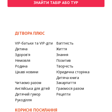
ЗНАЙТИ ТАБІР АБО ТУР
ДІТВОРА ПЛЮС
VIP-батьки та VIP-діти
Вагітність
Дитина
Життя
Здоров'я
Знання
Немовля
Позитив
Родина
Творчість
Цікаві новини
Юридична сторінка
Дитяча книга
Читаємо разом
Закарпаття
Англійська для дітей
Граємося разом
Дитячий гумор
Рецепти
Рукоділля
КОРИСНІ ПОСИЛАННЯ