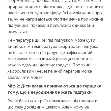
спермогенезу почала різко згасати. Але немає в
природі жодного підгузника, здатного створити
настільки теплу атмосферу! Всі дослідження про
те, чи не нагріваються хлоп'ячі яєчка при носінні
підгузника, показали приблизно однаковий
результат:
Температура шкіри під підгузком може бути
вищою, ніж температура шкіри зовні підгузка
не більше, ніж на 1 градус. Це зафіксований
максимум. Але зазвичай різниця становить
всього одну-дві десятих градуса. Про який
хворобливий і небезпечний перегрів може
взагалі йти мова?
Міф 2: Діти погано привчаються до горщика
тому, що з народження носять підгузки
Вчені багатьох країн намагалися підтвердити
цю тезу дослідним шляхом. Але нікому не