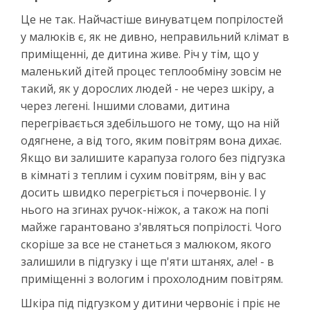
Це не так. Найчастіше винуватцем попрілостей
у малюків є, як не дивно, неправильний клімат в
приміщенні, де дитина живе. Річ у тім, що у
маленький дітей процес теплообміну зовсім не
такий, як у дорослих людей - не через шкіру, а
через легені. Іншими словами, дитина
перегрівається здебільшого не тому, що на ній
одягнене, а від того, яким повітрям вона дихає.
Якщо ви залишите карапуза голого без підгузка
в кімнаті з теплим і сухим повітрям, він у вас
досить швидко перегріється і почервоніє. І у
нього на згинах ручок-ніжок, а також на попі
майже гарантовано з'являться попрілості. Чого
скоріше за все не станеться з малюком, якого
залишили в підгузку і ще п'яти штанях, але! - в
приміщенні з вологим і прохолодним повітрям.
Шкіра під підгузком у дитини червоніє і пріє не