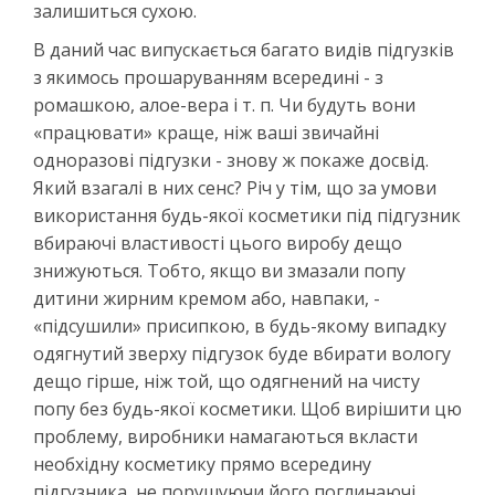
залишиться сухою.
В даний час випускається багато видів підгузків
з якимось прошаруванням всередині - з
ромашкою, алое-вера і т. п. Чи будуть вони
«працювати» краще, ніж ваші звичайні
одноразові підгузки - знову ж покаже досвід.
Який взагалі в них сенс? Річ у тім, що за умови
використання будь-якої косметики під підгузник
вбираючі властивості цього виробу дещо
знижуються. Тобто, якщо ви змазали попу
дитини жирним кремом або, навпаки, -
«підсушили» присипкою, в будь-якому випадку
одягнутий зверху підгузок буде вбирати вологу
дещо гірше, ніж той, що одягнений на чисту
попу без будь-якої косметики. Щоб вирішити цю
проблему, виробники намагаються вкласти
необхідну косметику прямо всередину
підгузника, не порушуючи його поглинаючі