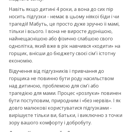
Навіть якщо дитині 4 роки, а вона до сих пір
носить підгузки - немає в цьому ніякої біди і чи
трагедії! Мабуть, це просто дуже зручно її мамі,
тільки і всього. І вона не виросте дурнішою,
найнещаснішою або фізично слабшою свого
однолітка, який вже в рік навчився «ходити» на
горщик, внісши до бюджету своєї сім'ї істотну
економію.
Відучення від підгузників і привчання до
горщика не повинно бути роду насильством
над дитиною, проблемою для сім'ї або
трагедією для мами. Процес «розлуки» повинен
бути поступовим, природним і «без нервів». І як
довго малюкові користуватися підгузками -
вирішуєте тільки ви, батьки, і виключно з точки
зору вашого комфорту і добробуту.