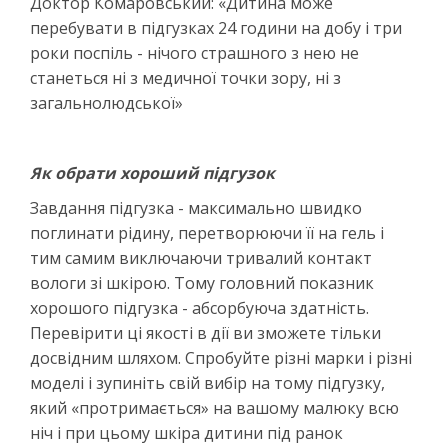
Доктор Комаровський: «Дитина може
перебувати в підгузках 24 години на добу і три
роки поспіль - нічого страшного з нею не
станеться ні з медичної точки зору, ні з
загальнолюдської»
Як обрати хороший підгузок
Завдання підгузка - максимально швидко
поглинати рідину, перетворюючи її на гель і
тим самим виключаючи тривалий контакт
вологи зі шкірою. Тому головний показник
хорошого підгузка - абсорбуюча здатність.
Перевірити ці якості в дії ви зможете тільки
досвідним шляхом. Спробуйте різні марки і різні
моделі і зупиніть свій вибір на тому підгузку,
який «протримається» на вашому малюку всю
ніч і при цьому шкіра дитини під ранок