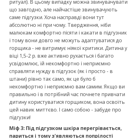
ритуал). В цьому випадку можна звинувачувати
що завгодно, але найчастіше звинувачують
саме підгузки. Хоча насправді вони тут
абсолютно ні при чому. Твердження, ніби
малюкам комфортно пісяти і какати в підгузник
і тому вони довго не можуть адаптуватися до
горщика - не витримує ніякої критики. Дитина у
віці 1,5-2 р. вже активно рухається і багато
усвідомлює, їй некомфортно і неприємно
справляти нужду в підгузок (як і просто - в
штани) рівно так само, як це було б
некомфортно і неприємно вам самим. Якщо ви
правильно і в потрібний час почнете привчати
дитину користуватися горщиком, вона освоїть
цей навик миттєво. І само собою - забуде про
підгузки!
Міф 3: Під підгузком шкіра перегрівається,
париться і тому з'являються попрілості