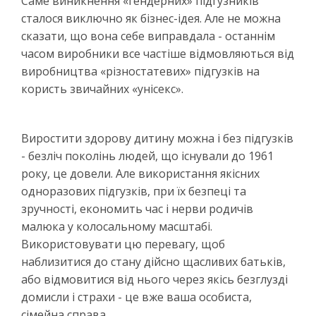
Саме виникнення «гендерних» підгузників
сталося виключно як бізнес-ідея. Але не можна
сказати, що вона себе виправдала - останнім
часом виробники все частіше відмовляються від
виробництва «різностатевих» підгузків на
користь звичайних «унісекс».
Виростити здорову дитину можна і без підгузків
- безліч поколінь людей, що існували до 1961
року, це довели. Але використання якісних
одноразових підгузків, при їх безпеці та
зручності, економить час і нерви родичів
малюка у колосальному масштабі.
Використовувати цю перевагу, щоб
наблизитися до стану дійсно щасливих батьків,
або відмовитися від нього через якісь безглузді
домисли і страхи - це вже ваша особиста,
сімейна справа.