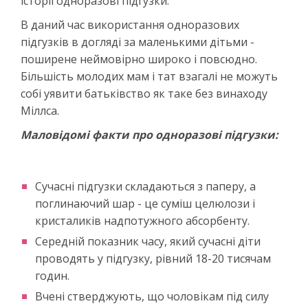
історії одноразові підгузки.
В даний час використання одноразових
підгузків в догляді за маленькими дітьми -
поширене неймовірно широко і повсюдно.
Більшість молодих мам і тат взагалі не можуть
собі уявити батьківство як таке без винаходу
Міллса.
Маловідомі факти про одноразові підгузки:
Сучасні підгузки складаються з паперу, а
поглинаючий шар - це суміш целюлози і
кристаликів надпотужного абсорбенту.
Середній показник часу, який сучасні діти
проводять у підгузку, рівний 18-20 тисячам
годин.
Вчені стверджують, що чоловікам під силу