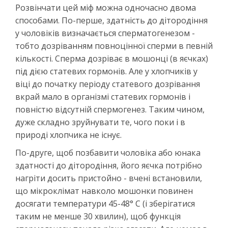
Розвінчати цей міф можна одночасно двома
способами. По-перше, здатність до дітородіння
у чоловіків визначається сперматогенезом -
тобто дозріванням повноцінної сперми в певній
кількості. Сперма дозріває в мошонці (в яєчках)
під дією статевих гормонів. Але у хлопчиків у
віці до початку періоду статевого дозрівання
вкрай мало в організмі статевих гормонів і
повністю відсутній спермогенез. Таким чином,
дуже складно зруйнувати те, чого поки і в
природі хлопчика не існує.
По-друге, щоб позбавити чоловіка або юнака
здатності до дітородіння, його яєчка потрібно
нагріти досить пристойно - вчені встановили,
що мікроклімат навколо мошонки повинен
досягати температури 45-48° С (і зберігатися
таким не менше 30 хвилин), щоб функція