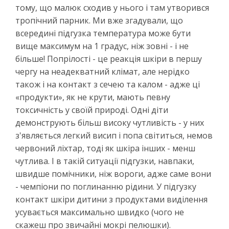
тому, що малюк сходив у нього і там утворився
тропічний парник. Ми вже згадували, що
всередині підгузка температура може бути
вище максимум на 1 градус, ніж зовні - і не
більше! Попрілості - це реакція шкіри в першу
чергу на неадекватний клімат, але нерідко
також і на контакт з сечею та калом - адже ці
«продукти», як не крути, мають певну
токсичність у своїй природі. Одні діти
демонструють більш високу чутливість - у них
з'являється легкий висип і попа світиться, немов
червоний ліхтар, тоді як шкіра інших - менш
чутлива. І в такій ситуації підгузки, навпаки,
швидше помічники, ніж вороги, адже саме вони
- чемпіони по поглинанню рідини. У підгузку
контакт шкіри дитини з продуктами виділення
усувається максимально швидко (чого не
скажеш про звичайні мокрі пелюшки).