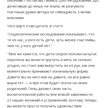
(економіст-бо писав) і якийсь сухо-бездуховний, що,
дочитавши до кінця, не знала, як реагувати.
Настільки думки автора не співпадають з моїми
власними.
Чого варті отакі цитати зі статті:
"Социологические исследования показывают, что
те из нас, у кого есть дети, чуть менее счастливы,
чем те, у кого детей нет."
"Мне же кажется, что дети скорее похожи на кусок
поролона: вы можете крутить и мять их сколько
угодно, но стоит вам выпустить их из рук, как они
моментально принимают изначальную форму.
Давите вы на него или не давите, он все равно
вырастет — и при этом будет похож на своих
родителей. Гены делают свою часть
воспитательной работы вне всякой зависимости
от наших желаний и устремлений, поэтому теперь
вы можете просто получать удовольствие