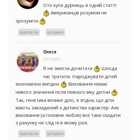
Ото купа дурниць в одній статті
Американців розумом не
зрозуміти
відповісти
цитувати
Олеся
27/11/2011
Я не змогла дочитати
Шкода
час тратити. Народжувати дітей
економічно вигідно
Виховання немає
ніякого значення після певного віку дитни
Так, генетика велике діло, я згідна, що діти
мають закладений з дитинства характер. Але
виховання (а головне любов) все таки скидати
з рахунку не слід ні в якому разі.
відповісти
цитувати