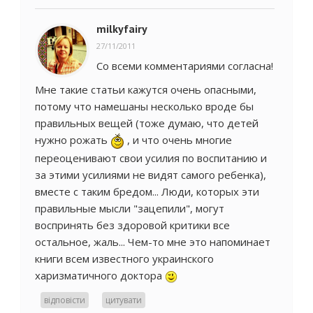
milkyfairy
27/11/2011
Со всеми комментариями согласна!
Мне такие статьи кажутся очень опасными,
потому что намешаны несколько вроде бы
правильных вещей (тоже думаю, что детей
нужно рожать
, и что очень многие
переоценивают свои усилия по воспитанию и
за этими усилиями не видят самого ребенка),
вместе с таким бредом... Люди, которых эти
правильные мысли "зацепили", могут
воспринять без здоровой критики все
остальное, жаль... Чем-то мне это напоминает
книги всем известного украинского
харизматичного доктора
відповісти
цитувати