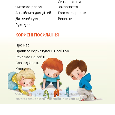
Дитяча книга
Читаємо разом
Закарпаття
Англійська для дітей
Граємося разом
Дитячий гумор
Рецепти
Рукоділля
КОРИСНІ ПОСИЛАННЯ
Про нас
Правила користування сайтом
Реклама на сайті
Благодійність
Конкурси
© 2010-2026 При використаннi матерiалiв з порталу
ditvora.com.ua активне посилання на сайт обов'язкове. .