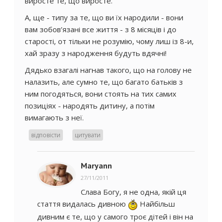
виросте те, що виросте.
А, ще - типу за те, що ви їх народили - вони
вам зобов’язані все життя - з 8 місяців і до
старості, от тільки не розумію, чому лиш із 8-и,
хай зразу з народження будуть вдячні!
Дядько взагалі нагнав такого, що на голову не
налазить, але сумно те, що багато батьків з
ним погодяться, вони стоять на тих самих
позиціях - народять дитину, а потім
вимагають з неї.
відповісти
цитувати
Maryann
27/11/2011
Слава Богу, я не одна, якій ця
стаття видалась дивною
Найбільш
дивним є те, що у самого троє дітей і він на