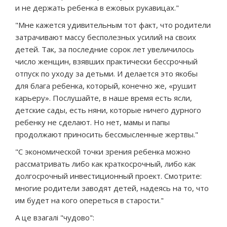
и не держать ребенка в ежовых рукавицах."
"Мне кажется удивительным тот факт, что родители
затрачивают массу бесполезных усилий на своих
детей. Так, за последние сорок лет увеличилось
число женщин, взявших практически бессрочный
отпуск по уходу за детьми. И делается это якобы
для блага ребенка, который, конечно же, «рушит
карьеру». Послушайте, в наше время есть ясли,
детские сады, есть няни, которые ничего дурного
ребенку не сделают. Но нет, мамы и папы
продолжают приносить бессмысленные жертвы."
"С экономической точки зрения ребенка можно
рассматривать либо как краткосрочный, либо как
долгосрочный инвестиционный проект. Смотрите:
многие родители заводят детей, надеясь на то, что
им будет на кого опереться в старости."
А це взагалі "чудово":