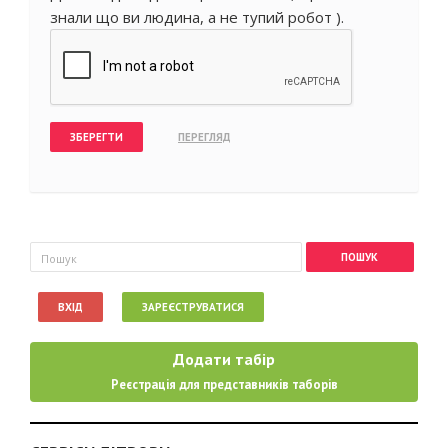
знали що ви людина, а не тупий робот ).
Пошукова форма
Пошук
ВХІД
ЗАРЕЄСТРУВАТИСЯ
Додати табір
Реєстрація для представників таборів