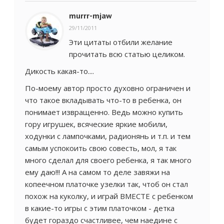
murrr-mjaw
29/11/2011
Эти цитаты отбили желание
прочитать всю статью целиком.
Дикость какая-то....
По-моему автор просто духовно ограничен и
что такое вкладывать что-то в ребенка, он
понимает извращенно. Ведь можно купить
гору игрушек, всяческие яркие мобили,
ходунки с лампочками, радионянь и т.п. и тем
самым успокоить свою совесть, мол, я так
много сделал для своего ребенка, я так много
ему даю!!! А на самом то деле завяжи на
копеечном платочке узелки так, чтоб он стал
похож на куколку, и играй ВМЕСТЕ с ребенком
в какие-то игры с этим платочком - детка
будет гораздо счастливее, чем наедине с