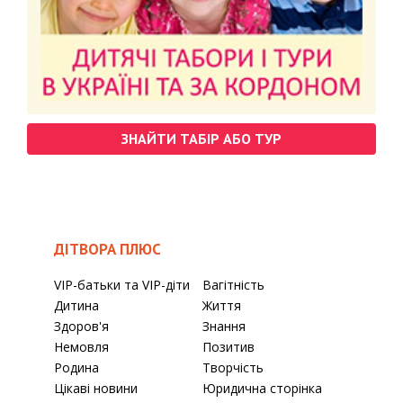
ЗНАЙТИ ТАБІР АБО ТУР
ДІТВОРА ПЛЮС
VIP-батьки та VIP-діти
Вагітність
Дитина
Життя
Здоров'я
Знання
Немовля
Позитив
Родина
Творчість
Цікаві новини
Юридична сторінка