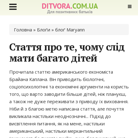
Ви є тут
Головна
»
Блоґи
»
блоґ Maryann
Стаття про те, чому слід
мати багато дітей
Прочитала статтю американського економіста
Брайана Каплана. Він приводить біологічні,
соціопсихологічні та економічні аргументи на користь
того, що варто заводити більше дітей, ніж плануєш,
а також не дуже переживати з приводу їх виховання.
Ніби й з благою метю написана стаття, але почуття
викликала настільки неоднозначні... Підхід до
висвітлення питання, як на мене, настільки
американський, настільки меркантильний