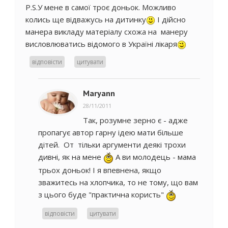
P.S.У мене в самої троє доньок. Можливо
колись ще відважусь на дитинку
І дійсно
манера викладу матеріалу схожа на манеру
висловлюватись відомого в Україні лікаря
відповісти
цитувати
Maryann
28/11/2011
Так, розумне зерно є - адже
пропагує автор гарну ідею мати більше
дітей. От тільки аргументи деякі трохи
дивні, як на мене
А ви молодець - мама
трьох доньок! І я впевнена, якщо
зважитесь на хлопчика, то не тому, що вам
з цього буде "практична користь"
відповісти
цитувати