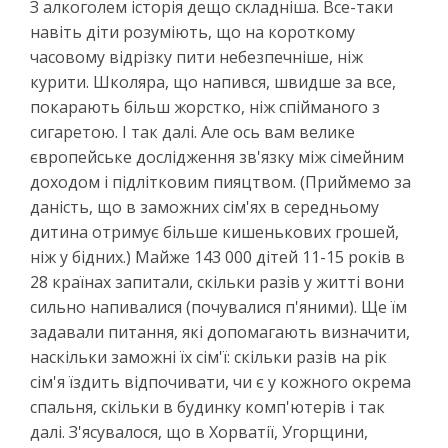
З алкоголем історія дещо складніша. Все-таки
навіть діти розуміють, що на короткому
часовому відрізку пити небезпечніше, ніж
курити. Школяра, що напився, швидше за все,
покарають більш жорстко, ніж спійманого з
сигаретою. І так далі. Але ось вам велике
європейське дослідження зв'язку між сімейним
доходом і підлітковим пияцтвом. (Приймемо за
даність, що в заможних сім'ях в середньому
дитина отримує більше кишенькових грошей,
ніж у бідних.) Майже 143 000 дітей 11-15 років в
28 країнах запитали, скільки разів у житті вони
сильно напивалися (почувалися п'яними). Ще їм
задавали питання, які допомагають визначити,
наскільки заможні їх сім'ї: скільки разів на рік
сім'я їздить відпочивати, чи є у кожного окрема
спальня, скільки в будинку комп'ютерів і так
далі. З'ясувалося, що в Хорватії, Угорщини,