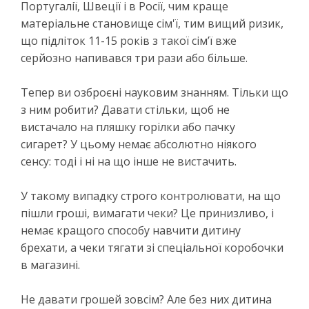
Португалії, Швеції і в Росії, чим краще
матеріальне становище сім'ї, тим вищий ризик,
що підліток 11-15 років з такої сім’ї вже
серйозно напивався три рази або більше.
Тепер ви озброєні науковим знанням. Тільки що
з ним робити? Давати стільки, щоб не
вистачало на пляшку горілки або пачку
сигарет? У цьому немає абсолютно ніякого
сенсу: тоді і ні на що інше не вистачить.
У такому випадку строго контролювати, на що
пішли гроші, вимагати чеки? Це принизливо, і
немає кращого способу навчити дитину
брехати, а чеки тягати зі спеціальної коробочки
в магазині.
Не давати грошей зовсім? Але без них дитина