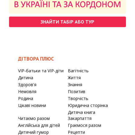
ЗНАЙТИ ТАБІР АБО ТУР
ДІТВОРА ПЛЮС
VIP-батьки та VIP-діти
Вагітність
Дитина
Життя
Здоров'я
Знання
Немовля
Позитив
Родина
Творчість
Цікаві новини
Юридична сторінка
Дитяча книга
Читаємо разом
Закарпаття
Англійська для дітей
Граємося разом
Дитячий гумор
Рецепти