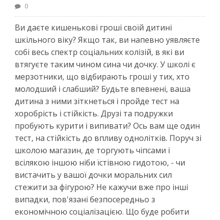
0
Ви даєте кишенькові гроші своїй дитині
шкільного віку? Якщо так, ви напевно уявляєте
собі весь спектр соціальних колізій, в які ви
втягуєте таким чином сина чи дочку. У школі є
мерзотники, що відбирають гроші у тих, хто
молодший і слабший? Будьте впевнені, ваша
дитина з ними зіткнеться і пройде тест на
хоробрість і стійкість. Друзі та подружки
пробують курити і випивати? Ось вам ще один
тест, на стійкість до впливу однолітків. Поруч зі
школою магазин, де торгують чіпсами і
всілякою іншою ніби їстівною гидотою, - чи
вистачить у вашої дочки моральних сил
стежити за фігурою? Не кажучи вже про інші
випадки, пов'язані безпосередньо з
економічною соціалізацією. Що буде робити