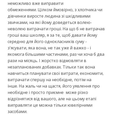
неможливо вже виправити
обмеженнями. Цілком ймовірно, з хлопчика чи
дівчинки виросте людина зі шкідливими
звичками, на які йому доведеться волею-
неволею витрачати гроші. На що б не витрачав
гроші ваш школяр, я за те, щоб давати йому
середню для його однокласників суму -
з'ясувати, яка вона, не так уже й важко - і
якомога більшими частинами, раз чи хоча б два
рази на місяць. І жорстко відмовляти в
незапланованих добавках. Тільки так вона
навчиться планувати свої витрати, економити,
витрачати спершу на необхідне, потім на
інше. На жаль чи на щастя, його уявлення про
необхідне і просто приємне може різко
відрізнятися від вашого, але на цьому етапі
виправляти це можна тільки ювелірними
засобами.