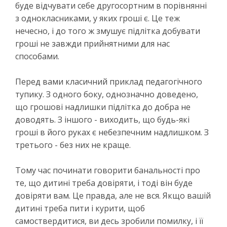
буде відчувати себе другосортним в порівнянні
з однокласниками, у яких гроші є. Це теж
нечесно, і до того ж змушує підлітка добувати
гроші не завжди прийнятними для нас
способами.
Перед вами класичний приклад педагогічного
тупику. З одного боку, однозначно доведено,
що грошові надлишки підлітка до добра не
доводять. З іншого - виходить, що будь-які
гроші в його руках є небезпечним надлишком. З
третього - без них не краще.
Тому час починати говорити банальності про
те, що дитині треба довіряти, і тоді він буде
довіряти вам. Це правда, але не вся. Якщо вашій
дитині треба пити і курити, щоб
самоствердитися, ви десь зробили помилку, і її