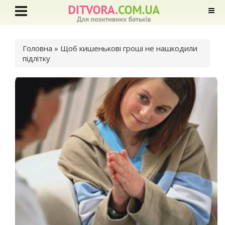
Ви є тут
Головна
» Щоб кишенькові гроші не нашкодили
підлітку