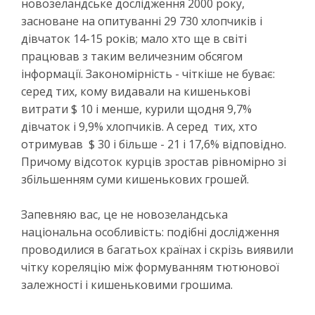
новозеландське дослідження 2000 року,
засноване на опитуванні 29 730 хлопчиків і
дівчаток 14-15 років; мало хто ще в світі
працював з таким величезним обсягом
інформації. Закономірність - чіткіше не буває:
серед тих, кому видавали на кишенькові
витрати $ 10 і менше, курили щодня 9,7%
дівчаток і 9,9% хлопчиків. А серед тих, хто
отримував $ 30 і більше - 21 і 17,6% відповідно.
Причому відсоток курців зростав рівномірно зі
збільшенням суми кишенькових грошей.
Запевняю вас, це не новозеландська
національна особливість: подібні дослідження
проводилися в багатьох країнах і скрізь виявили
чітку кореляцію між формуванням тютюнової
залежності і кишеньковими грошима.