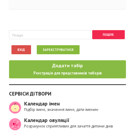
Пошукова форма
Пошук
ВХІД
ЗАРЕЄСТРУВАТИСЯ
Додати табір
Реєстрація для представників таборів
СЕРВІСИ ДІТВОРИ
Календар імен
Підбір імені, значення імені, дати іменин
Календар овуляції
Розрахунок сприятливих для зачаття дитини днів