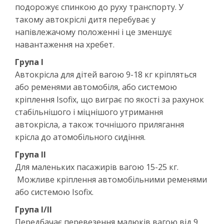
подорожує спинкою до руху транспорту. У
такому автокріслі дитя перебуває у
напівлежачому положенні і це зменшує
навантаження на хребет.
Група І
Автокрісла для дітей вагою 9-18 кг кріпляться
або ременями автомобіля, або системою
кріплення Isofix, що виграє по якості за рахунок
стабільнішого і міцнішого утримання
автокрісла, а також точнішого прилягання
крісла до атомобільного сидіння.
Група ІІ
Для маленьких пасажирів вагою 15-25 кг.
Можливе кріплення автомобільними ременями
або системою Isofix.
Група І/ІІ
Передбачає перевезення малюків вагою від 9