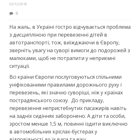
03/12/2018
0
На жаль, в Україні гостро відчувається проблема
з дисципліною при перевезенні дітей в
автотранспорті, тож, виїжджаючи в Європу,
зверніть увагу на суворі вимоги до подорожей з
малюками, щоб не потрапити у неприємні
ситуації.
Всі країни Європи послуговуються спільними
уніфікованими правилами дорожнього руху і
перевезень, які значно суворіші, ніж у країнах
пострадянського союзу. До прикладу,
перевезення непристебнутих пасажирів навіть
на задніх сидіннях заборонено. А діти та особи,
зростом менше 1,5 м, повинні їздити виключно
в автомобільних кріслах-бустерах у
відповідності до їх ваги та віку.