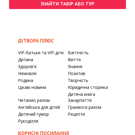
ЗНАЙТИ ТАБІР АБО ТУР
ДІТВОРА ПЛЮС
VIP-батьки та VIP-діти
Вагітність
Дитина
Життя
Здоров'я
Знання
Немовля
Позитив
Родина
Творчість
Цікаві новини
Юридична сторінка
Дитяча книга
Читаємо разом
Закарпаття
Англійська для дітей
Граємося разом
Дитячий гумор
Рецепти
Рукоділля
КОРИСНІ ПОСИЛАННЯ