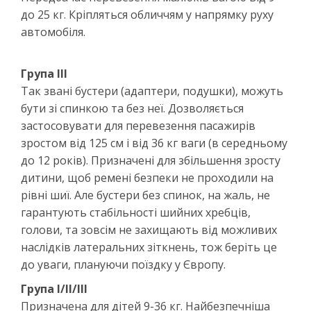
до 25 кг. Кріпляться обличчям у напрямку руху
автомобіля.
Група ІІІ
Так звані бустери (адаптери, подушки), можуть
бути зі спинкою та без неї. Дозволяється
застосовувати для перевезення пасажирів
зростом від 125 см і від 36 кг ваги (в середньому
до 12 років). Призначені для збільшення зросту
дитини, щоб ремені безпеки не проходили на
рівні шиї. Але бустери без спинок, на жаль, не
гарантують стабільності шийних хребців,
голови, та зовсім не захищають від можливих
наслідків латеральних зіткнень, тож беріть це
до уваги, плануючи поїздку у Європу.
Група І/ІІ/ІІІ
Призначена для дітей 9-36 кг. Найбезпечніша