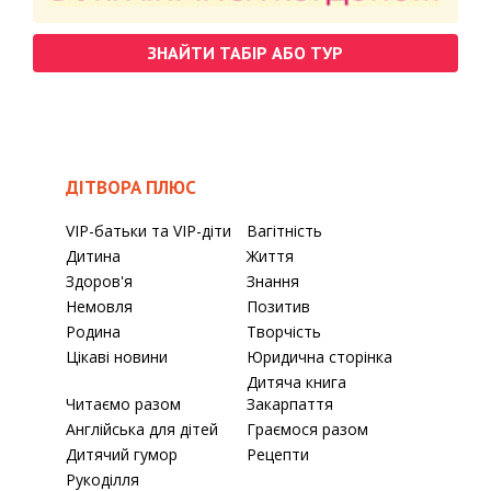
ЗНАЙТИ ТАБІР АБО ТУР
ДІТВОРА ПЛЮС
VIP-батьки та VIP-діти
Вагітність
Дитина
Життя
Здоров'я
Знання
Немовля
Позитив
Родина
Творчість
Цікаві новини
Юридична сторінка
Дитяча книга
Читаємо разом
Закарпаття
Англійська для дітей
Граємося разом
Дитячий гумор
Рецепти
Рукоділля