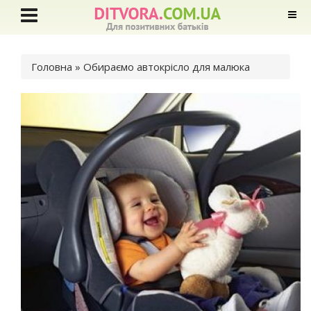
Ви є тут
Головна
» Обираємо автокрісло для малюка