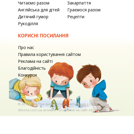
Читаємо разом
Закарпаття
Англійська для дітей
Граємося разом
Дитячий гумор
Рецепти
Рукоділля
КОРИСНІ ПОСИЛАННЯ
Про нас
Правила користування сайтом
Реклама на сайті
Благодійність
Конкурси
© 2010-2026 При використаннi матерiалiв з порталу
ditvora.com.ua активне посилання на сайт обов'язкове. .