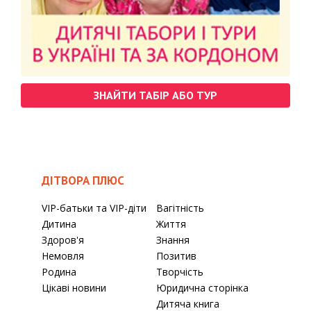
ЗНАЙТИ ТАБІР АБО ТУР
ДІТВОРА ПЛЮС
VIP-батьки та VIP-діти
Вагітність
Дитина
Життя
Здоров'я
Знання
Немовля
Позитив
Родина
Творчість
Цікаві новини
Юридична сторінка
Дитяча книга