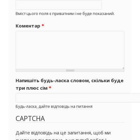
Вміст цього поля є приватним і не буде показаний.
Коментар
*
Напишіть будь-ласка словом, скільки буде
три плюс сім
*
Будь-ласка, дайте відповідь на питання
CAPTCHA
Дайте відповідь на це запитання, щоб ми
знали що ви людина, а не тупий робот ).