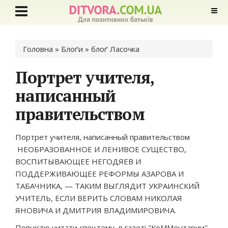
Ви є тут
Головна
»
Блоґи
»
блоґ Ласочка
Портрет учителя,
написанный
правительством
Портрет учителя, написанный правительством
НЕОБРАЗОВАННОЕ И ЛЕНИВОЕ СУЩЕСТВО,
ВОСПИТЫВАЮЩЕЕ НЕГОДЯЕВ И
ПОДДЕРЖИВАЮЩЕЕ РЕФОРМЫ АЗАРОВА И
ТАБАЧНИКА, — ТАКИМ ВЫГЛЯДИТ УКРАИНСКИЙ
УЧИТЕЛЬ, ЕСЛИ ВЕРИТЬ СЛОВАМ НИКОЛАЯ
ЯНОВИЧА И ДМИТРИЯ ВЛАДИМИРОВИЧА.
Повністю читати спецтему в газеті "КоММентарии"