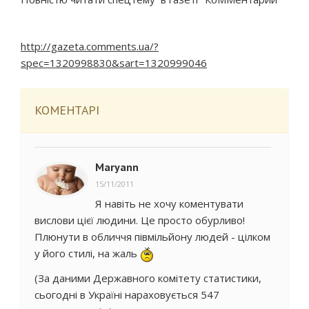
http://gazeta.comments.ua/?
spec=1320998830&sart=1320999046
КОМЕНТАРІ
Maryann
15/11/2011
Я навіть не хочу коментувати
вислови цієї людини. Це просто обурливо!
Плюнути в обличчя півмільйону людей - цілком
у його стилі, на жаль
(За даними Державного комітету статистики,
сьогодні в Україні нараховується 547