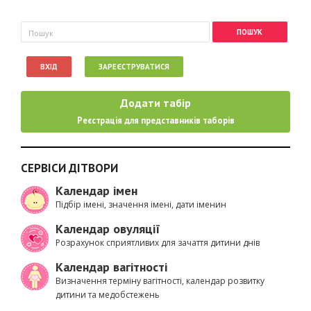
Пошукова форма
Пошук
ВХІД
ЗАРЕЄСТРУВАТИСЯ
Додати табір
Реєстрація для представників таборів
СЕРВІСИ ДІТВОРИ
Календар імен
Підбір імені, значення імені, дати іменин
Календар овуляції
Розрахунок сприятливих для зачаття дитини днів
Календар вагітності
Визначення терміну вагітності, календар розвитку
дитини та медобстежень