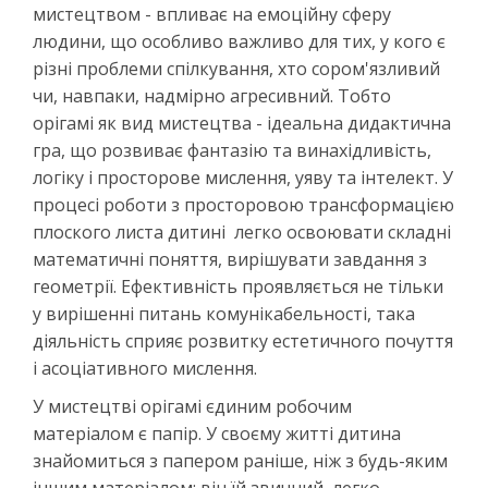
мистецтвом - впливає на емоційну сферу
людини, що особливо важливо для тих, у кого є
різні проблеми спілкування, хто сором'язливий
чи, навпаки, надмірно агресивний. Тобто
орігамі як вид мистецтва - ідеальна дидактична
гра, що розвиває фантазію та винахідливість,
логіку і просторове мислення, уяву та інтелект. У
процесі роботи з просторовою трансформацією
плоского листа дитині легко освоювати складні
математичні поняття, вирішувати завдання з
геометрії. Ефективність проявляється не тільки
у вирішенні питань комунікабельності, така
діяльність сприяє розвитку естетичного почуття
і асоціативного мислення.
У мистецтві орігамі єдиним робочим
матеріалом є папір. У своєму житті дитина
знайомиться з папером раніше, ніж з будь-яким
іншим матеріалом: він їй звичний, легко