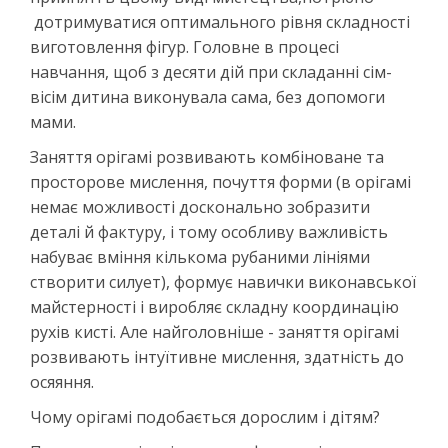
дотримуватися оптимального рівня складності
виготовлення фігур. Головне в процесі
навчання, щоб з десяти дій при складанні сім-
вісім дитина виконувала сама, без допомоги
мами.
Заняття орігамі розвивають комбіноване та
просторове мислення, почуття форми (в орігамі
немає можливості досконально зобразити
деталі й фактуру, і тому особливу важливість
набуває вміння кількома рубаними лініями
створити силует), формує навички виконавської
майстерності і виробляє складну координацію
рухів кисті. Але найголовніше - заняття орігамі
розвивають інтуїтивне мислення, здатність до
осяяння.
Чому орігамі подобається дорослим і дітям?