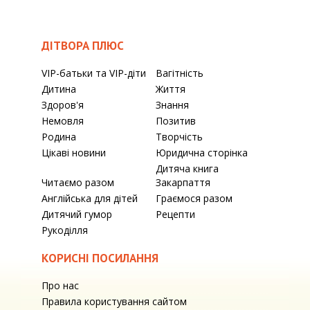
ДІТВОРА ПЛЮС
VIP-батьки та VIP-діти
Вагітність
Дитина
Життя
Здоров'я
Знання
Немовля
Позитив
Родина
Творчість
Цікаві новини
Юридична сторінка
Дитяча книга
Читаємо разом
Закарпаття
Англійська для дітей
Граємося разом
Дитячий гумор
Рецепти
Рукоділля
КОРИСНІ ПОСИЛАННЯ
Про нас
Правила користування сайтом