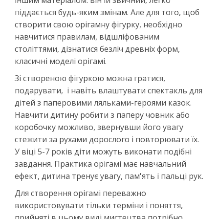
піддається будь-яким змінам. Але для того, щоб
створити свою орігамну фігурку, необхідно
навчитися правилам, відшліфованим
століттями, дізнатися безліч древніх форм,
класичні моделі орігамі.
Зі створеною фігуркою можна гратися,
подарувати, і навіть влаштувати спектакль для
дітей з паперовими ляльками-героями казок.
Навчити дитину робити з паперу човник або
коробочку можливо, звернувши його увагу
стежити за рухами дорослого і повторювати їх.
У віці 5-7 років діти можуть виконати подібні
завдання. Практика орігамі має навчальний
ефект, дитина тренує увагу, пам'ять і пальці рук.
Для створення орігамі переважно
використовувати тільки терміни і поняття,
прийняті в цьому виді мистецтва,потрібно