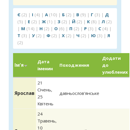
Є
(2)
|
І
(4)
|
А
(10)
|
Б
(2)
|
В
(9)
|
Г
(3)
|
Д
(5)
|
Е
(2)
|
Ж
(1)
|
З
(2)
|
Й
(2)
|
К
(8)
|
Л
(2)
|
М
(14)
|
Н
(2)
|
О
(6)
|
П
(2)
|
Р
(3)
|
С
(4)
|
Т
(3)
|
У
(2)
|
Ф
(2)
|
Х
(2)
|
Ч
(2)
|
Ю
(3)
|
Я
(2)
Додати
Дата
Ім'я
Походження
до
іменин
улюблених
21
Січень
,
Ярослав
давньослов'янське
25
Квітень
24
Травень
,
10