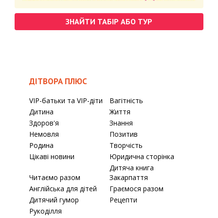
ЗНАЙТИ ТАБІР АБО ТУР
ДІТВОРА ПЛЮС
VIP-батьки та VIP-діти
Вагітність
Дитина
Життя
Здоров'я
Знання
Немовля
Позитив
Родина
Творчість
Цікаві новини
Юридична сторінка
Дитяча книга
Читаємо разом
Закарпаття
Англійська для дітей
Граємося разом
Дитячий гумор
Рецепти
Рукоділля