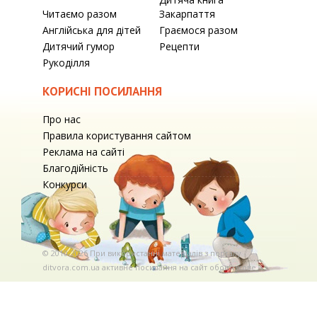
Читаємо разом
Закарпаття
Англійська для дітей
Граємося разом
Дитячий гумор
Рецепти
Рукоділля
КОРИСНІ ПОСИЛАННЯ
Про нас
Правила користування сайтом
Реклама на сайті
Благодійність
Конкурси
© 2010-2026 При використаннi матерiалiв з порталу
ditvora.com.ua активне посилання на сайт обов'язкове. .