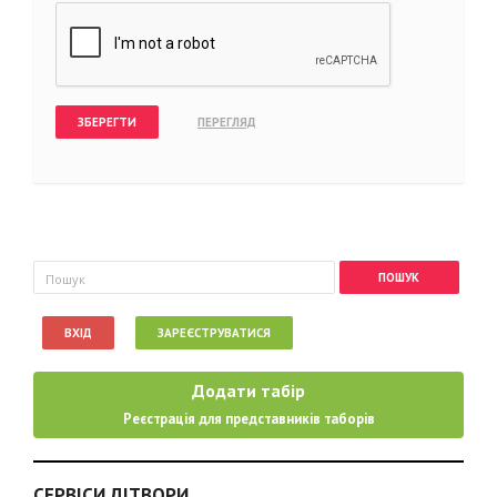
Пошукова форма
Пошук
ВХІД
ЗАРЕЄСТРУВАТИСЯ
Додати табір
Реєстрація для представників таборів
СЕРВІСИ ДІТВОРИ