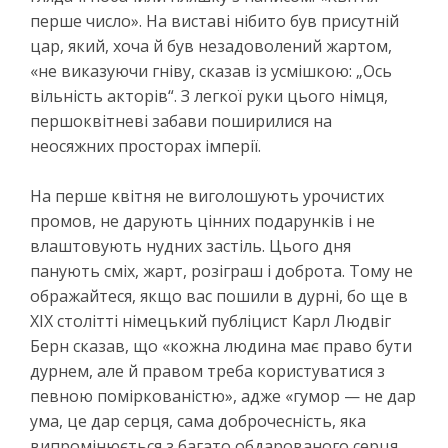
перше число». На виставі нібито був присутній
цар, який, хоча й був незадоволений жартом,
«не виказуючи гніву, сказав із усмішкою: „Ось
вільність акторів“. З легкої руки цього німця,
першоквітневі забави поширилися на
неосяжних просторах імперії.
На перше квітня не виголошують урочистих
промов, не дарують цінних подарунків і не
влаштовують нудних застіль. Цього дня
панують сміх, жарт, розіграш і доброта. Тому не
ображайтеся, якщо вас пошили в дурні, бо ще в
ХIX столітті німецький публіцист Карл Людвіг
Берн сказав, що «кожна людина має право бути
дурнем, але й правом треба користуватися з
певною поміркованістю», адже «гумор — не дар
ума, це дар серця, сама доброчесність, яка
випромінюється з багато обдарованого серця,