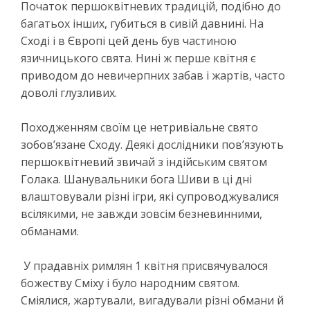
Початок першоквітневих традицій, подібно до
багатьох інших, губиться в сивій давнині. На
Сході і в Європі цей день був частиною
язичницького свята. Нині ж перше квітня є
приводом до невичерпних забав і жартів, часто
доволі глузливих.
Походженням своїм це нетривіальне свято
зобов’язане Сходу. Деякі дослідники пов’язують
першоквітневий звичай з індійським святом
Голака. Шанувальники бога Шиви в ці дні
влаштовували різні ігри, які супроводжувалися
всілякими, не завжди зовсім безневинними,
обманами.
У прадавніх римлян 1 квітня присвячувалося
божеству Сміху і було народним святом.
Сміялися, жартували, вигадували різні обмани й