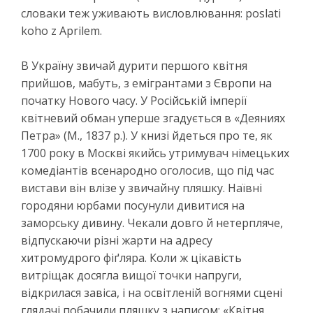
словаки теж уживають висловлювання: poslati
koho z Aprilem.
В Україну звичай дурити першого квітня
прийшов, мабуть, з емігрантами з Європи на
початку Нового часу. У Російській імперії
квітневий обман уперше згадується в «Деяниях
Петра» (М., 1837 р.). У книзі йдеться про те, як
1700 року в Москві якийсь утримувач німецьких
комедіантів всенародно оголосив, що під час
вистави він влізе у звичайну пляшку. Наївні
городяни юрбами посунули дивитися на
заморську дивину. Чекали довго й нетерпляче,
відпускаючи різні жарти на адресу
хитромудрого фіґляра. Коли ж цікавість
витріщак досягла вищої точки напруги,
відкрилася завіса, і на освітленій вогнями сцені
глядачі побачили пляшку з написом: «Квітня