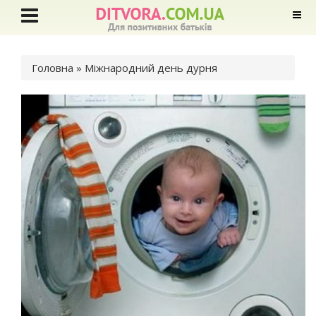
Ви є тут
Головна
» Міжнародний день дурня