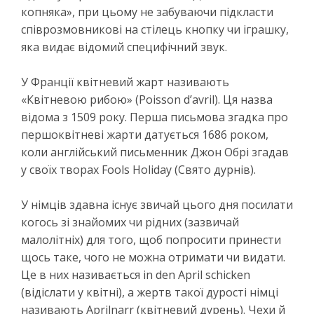
копняка», при цьому не забуваючи підкласти
співрозмовникові на стілець кнопку чи іграшку,
яка видає відомий специфічний звук.
У Франції квітневий жарт називають
«Квітневою рибою» (Рoisson d’avril). Ця назва
відома з 1509 року. Перша письмова згадка про
першоквітневі жарти датується 1686 роком,
коли англійський письменник Джон Обрі згадав
у своїх творах Fools Holiday (Свято дурнів).
У німців здавна існує звичай цього дня посилати
когось зі знайомих чи рідних (зазвичай
малолітніх) для того, щоб попросити принести
щось таке, чого не можна отримати чи видати.
Це в них називається in den April schicken
(відіслати у квітні), а жертв такої дурості німці
називають Aprilnarr (квітневий дурень). Чехи й