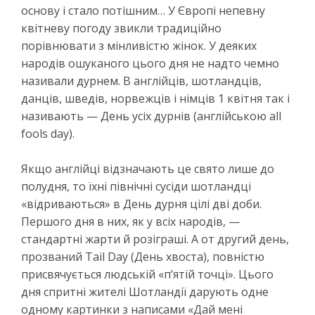
основу і стало потішним… У Європі непевну
квітневу погоду звикли традиційно
порівнювати з мінливістю жінок. У деяких
народів ошуканого цього дня не надто чемно
називали дурнем. В англійців, шотландців,
данців, шведів, норвежців і німців 1 квітня так і
називають — День усіх дурнів (англійською all
fools day).
Якщо англійці відзначають це свято лише до
полудня, то їхні північні сусіди шотландці
«відриваються» в День дурня цілі дві доби.
Першого дня в них, як у всіх народів, —
стандартні жарти й розіграші. А от другий день,
прозваний Tail Day (День хвоста), повністю
присвячується людській «п’ятій точці». Цього
дня спритні жителі Шотландії дарують одне
одному картинки з написами «Дай мені