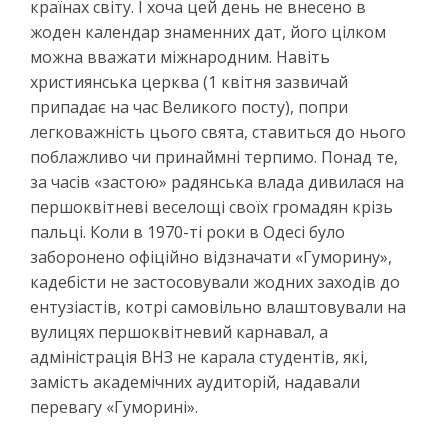
країнах світу. І хоча цей день не внесено в
жоден календар знаменних дат, його цілком
можна вважати міжнародним. Навіть
християнська церква (1 квітня зазвичай
припадає на час Великого посту), попри
легковажність цього свята, ставиться до нього
поблажливо чи принаймні терпимо. Понад те,
за часів «застою» радянська влада дивилася на
першоквітневі веселощі своїх громадян крізь
пальці. Коли в 1970-ті роки в Одесі було
заборонено офіційно відзначати «Гуморину»,
кадебісти не застосовували жодних заходів до
ентузіастів, котрі самовільно влаштовували на
вулицях першоквітневий карнавал, а
адміністрація ВНЗ не карала студентів, які,
замість академічних аудиторій, надавали
перевагу «Гуморині».