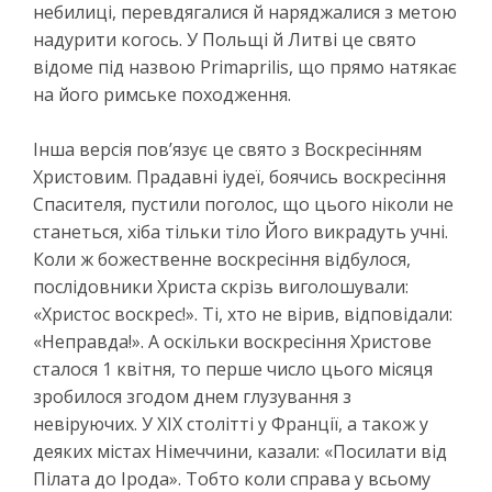
небилиці, перевдягалися й наряджалися з метою
надурити когось. У Польщі й Литві це свято
відоме під назвою Primaprilis, що прямо натякає
на його римське походження.
Інша версія пов’язує це свято з Воскресінням
Христовим. Прадавні іудеї, боячись воскресіння
Спасителя, пустили поголос, що цього ніколи не
станеться, хіба тільки тіло Його викрадуть учні.
Коли ж божественне воскресіння відбулося,
послідовники Христа скрізь виголошували:
«Христос воскрес!». Ті, хто не вірив, відповідали:
«Неправда!». А оскільки воскресіння Христове
сталося 1 квітня, то перше число цього місяця
зробилося згодом днем глузування з
невіруючих. У ХІХ столітті у Франції, а також у
деяких містах Німеччини, казали: «Посилати від
Пілата до Ірода». Тобто коли справа у всьому