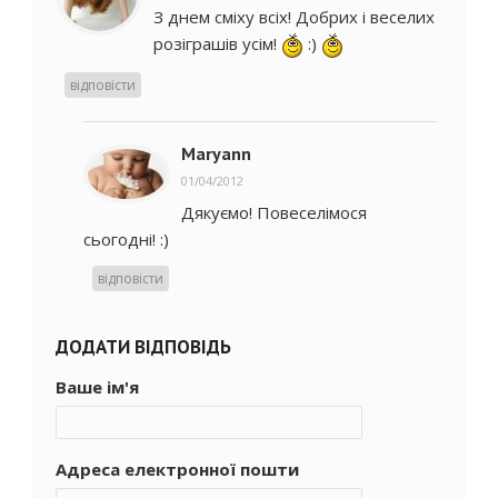
З днем сміху всіх! Добрих і веселих
розіграшів усім!
:)
відповісти
Maryann
01/04/2012
Дякуємо! Повеселімося
сьогодні! :)
відповісти
ДОДАТИ ВІДПОВІДЬ
Ваше ім'я
Адреса електронної пошти