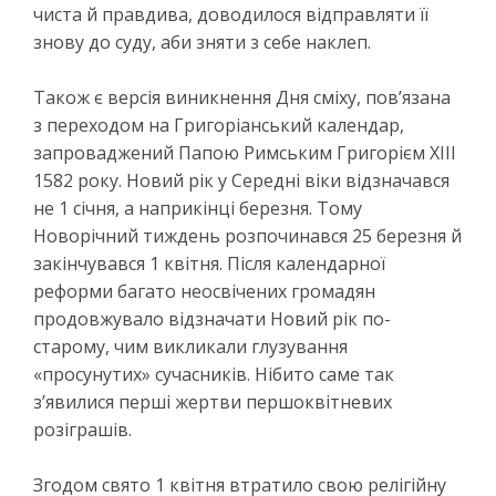
чиста й правдива, доводилося відправляти її
знову до суду, аби зняти з себе наклеп.
Також є версія виникнення Дня сміху, пов’язана
з переходом на Григоріанський календар,
запроваджений Папою Римським Григорієм ХІІІ
1582 року. Новий рік у Середні віки відзначався
не 1 січня, а наприкінці березня. Тому
Новорічний тиждень розпочинався 25 березня й
закінчувався 1 квітня. Після календарної
реформи багато неосвічених громадян
продовжувало відзначати Новий рік по-
старому, чим викликали глузування
«просунутих» сучасників. Нібито саме так
з’явилися перші жертви першоквітневих
розіграшів.
Згодом свято 1 квітня втратило свою релігійну