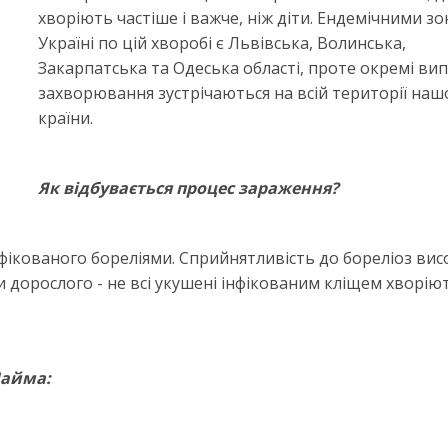
хворіють частіше і важче, ніж діти. Ендемічними з
Україні по цій хворобі є Львівська, Волинська,
Закарпатська та Одеська області, проте окремі ви
захворювання зустрічаються на всій території наш
країни.
Як відбувається процес зараження?
нфікованого бореліями. Сприйнятливість до бореліоз вис
и дорослого - не всі укушені інфікованим кліщем хворію
Лайма: