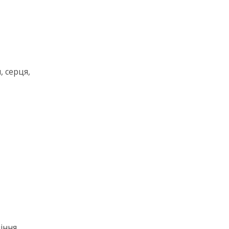
 серця,
ніння