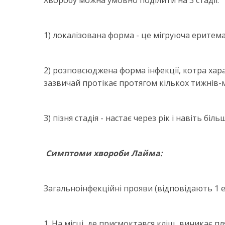
Хворобу можна умовно поділити на 3 стадії:
1) локалізована форма - це мігруюча еритема
2) розповсюджена форма інфекції, котра хар
зазвичай протікає протягом кількох тижнів-м
3) пізня стадія - настає через рік і навіть біл
Симптоми хвороби Лайма:
Загальноінфекційні прояви (відповідають 1 
1. На місці, де присмоктався кліщ, виникає пл