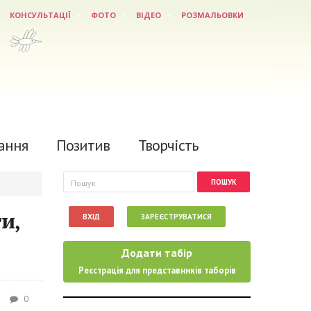
КОНСУЛЬТАЦІЇ
ФОТО
ВІДЕО
РОЗМАЛЬОВКИ
ання
Позитив
Творчість
Пошукова форма
Пошук
и,
ВХІД
ЗАРЕЄСТРУВАТИСЯ
Додати табір
Реєстрація для представників таборів
0