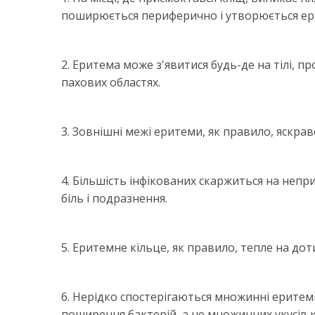
поширюється периферично і утворюється ери
2. Еритема може з'явитися будь-де на тілі, п
пахових областях.
3. Зовнішні межі еритеми, як правило, яскрав
4. Більшість інфікованих скаржиться на неприє
біль і подразнення.
5. Еритемне кільце, як правило, тепле на дот
6. Нерідко спостерігаються множинні еритеми
поширення бактерій, а не множинних укусів к