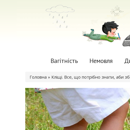
Вагітність
Немовля
Д
Ви є тут
Головна
» Кліщі. Все, що потрібно знати, аби зб