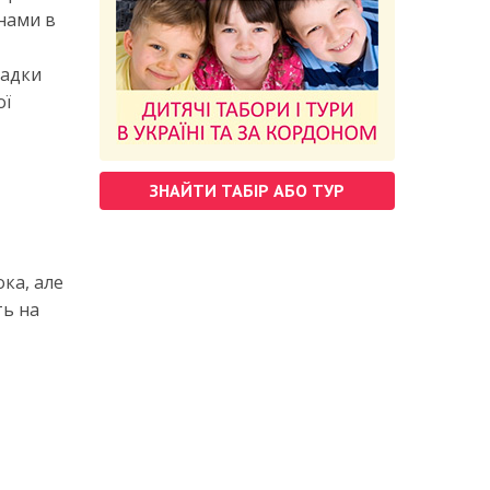
онами в
падки
ої
ЗНАЙТИ ТАБІР АБО ТУР
ока, але
ть на