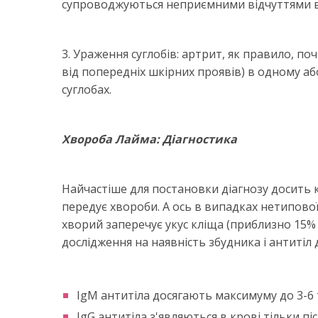
супроводжуються неприємними відчуттями в 
3. Ураження суглобів: артрит, як правило, поч
від попередніх шкірних проявів) в одному або
суглобах.
Хвороба Лайма: Діагностика
Найчастіше для постановки діагнозу досить к
передує хвороби. А ось в випадках нетипової
хворий заперечує укус кліща (приблизно 15% 
дослідження на наявність збудника і антитіл д
IgM антитіла досягають максимуму до 3-6 
IgG антитіла з'являються в крові тільки п