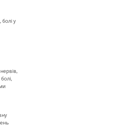
 болі у
нервів,
болі,
ами
вну
шень