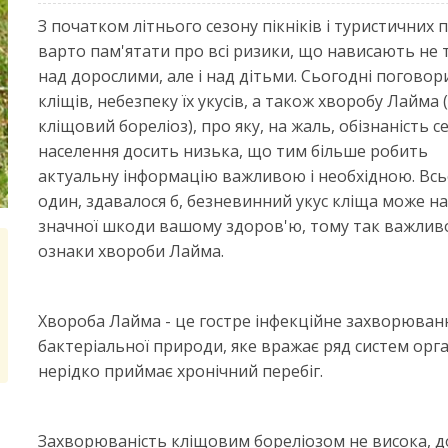
З початком літнього сезону пікніків і туристичних 
варто пам'ятати про всі ризики, що нависають не 
над дорослими, але і над дітьми. Сьогодні погово
кліщів, небезпеку їх укусів, а також хворобу Лайма 
кліщовий бореліоз), про яку, на жаль, обізнаність с
населення досить низька, що тим більше робить
актуальну інформацію важливою і необхідною. Всь
один, здавалося б, безневинний укус кліща може н
значної шкоди вашому здоров'ю, тому так важлив
ознаки хвороби Лайма.
Хвороба Лайма - це гостре інфекційне захворюван
бактеріальної природи, яке вражає ряд систем орга
нерідко приймає хронічний перебіг.
Захворюваність кліщовим бореліозом не висока, д