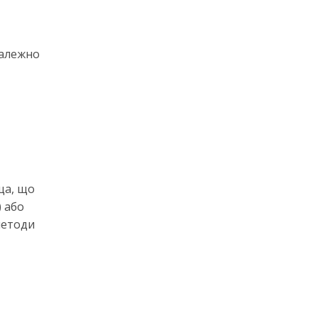
езалежно
ща, що
) або
методи