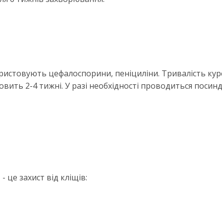
ористовують цефалоспорини, пеніциліни. Тривалість кур
новить 2-4 тижні. У разі необхідності проводиться поси
 це захист від кліщів: