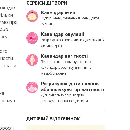
СЕРВІСИ ДІТВОРИ
походів
Календар імен
тільки
Підбір імені, значення імені, дати
римо про
іменин
(або
Календар овуляції
еред
Розрахунок сприятливих для зачаття
дитини днів
ого
Календар вагітності
анести
Визначення терміну вагітності,
о знати
календар розвитку дитини та
медобстежень
Розрахунок дати пологів
або калькулятор вагітності
ня
Дізнайтесь імовірну дату
нізму і
народження вашої дитини
ДИТЯЧИЙ ВІДПОЧИНОК
орослі