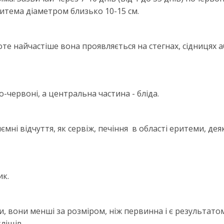
тема діаметром близько 10-15 см.
роте найчастіше вона проявляється на стегнах, сідницях а
о-червоні, а центральна частина - бліда.
мні відчуття, як сервіж, печіння в області еритеми, деяк
ик.
, вони менші за розміром, ніж первинна і є результато
ліщів.