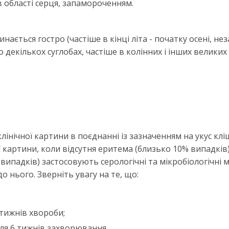
області серця, запамороченням.
инається гостро (частіше в кінці літа - початку осені, н
 декількох суглобах, частіше в колінних і інших великих
лінічної картини в поєднанні із зазначенням на укус клі
 картини, коли відсутня еритема (близько 10% випадків
випадків) застосовують серологічні та мікробіологічні 
о нього. Зверніть увагу на те, що:
тижнів хвороби;
ісля 6 тижнів захворювання.