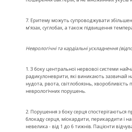
7. Еритему можуть супроводжувати збільшення
м'язах, суглобах, а також підвищення темпера
Неврологічні та кардіальні ускладнення (відп
1. З боку центральної нервової системи най
радикулоневрити, які виникають зазвичай на 
нудота, рвота, світлобоязнь, хворобливість
неврологічних порушень.
2. Порушення з боку серця спостерігаються 
блокаду серця, міокардити, перикардити і на
невелика - від 1 до 6 тижнів. Пацієнти відч