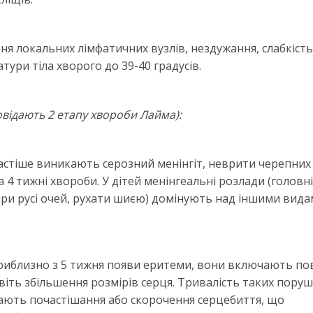
 локальних лімфатичних вузлів, нездужання, слабкість,
тури тіла хворого до 39-40 градусів.
овідають 2 етапу хвороби Лайма):
частіше виникають серозний менінгіт, неврити черепних 
4 тижні хвороби. У дітей менінгеальні розлади (головні 
 при русі очей, рухати шиєю) домінують над іншими вид
приблизно з 5 тижня появи еритеми, вони включають по
віть збільшення розмірів серця. Тривалість таких пору
увають почастішання або скорочення серцебиття, що