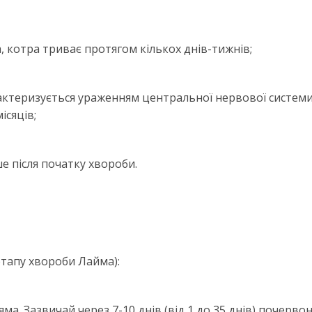
, котра триває протягом кількох днів-тижнів;
актеризується ураженням центральної нервової системи,
ісяців;
ьше після початку хвороби.
етапу хвороби Лайма):
яма. Зазвичай через 7-10 днів (від 1 до 35 днів) почерво