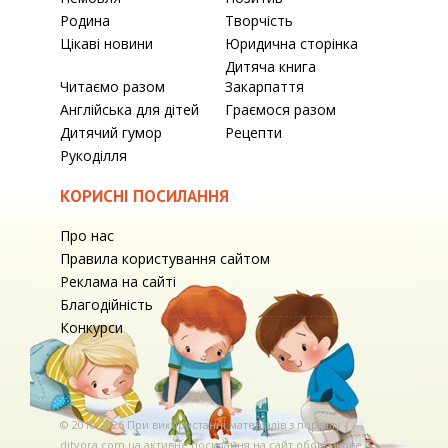
Родина
Творчість
Цікаві новини
Юридична сторінка
Дитяча книга
Читаємо разом
Закарпаття
Англійська для дітей
Граємося разом
Дитячий гумор
Рецепти
Рукоділля
КОРИСНІ ПОСИЛАННЯ
Про нас
Правила користування сайтом
Реклама на сайті
Благодійність
Конкурси
© 2010-2026 При використаннi матерiалiв з порталу
ditvora.com.ua активне посилання на сайт обов'язкове. .