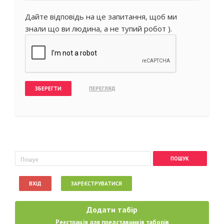
Дайте відповідь на це запитання, щоб ми
знали що ви людина, а не тупий робот ).
Пошукова форма
Пошук
ВХІД
ЗАРЕЄСТРУВАТИСЯ
Додати табір
Реєстрація для представників таборів