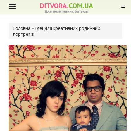
Ви є тут
Головна
» Ідеї для креативних родинних
портретів