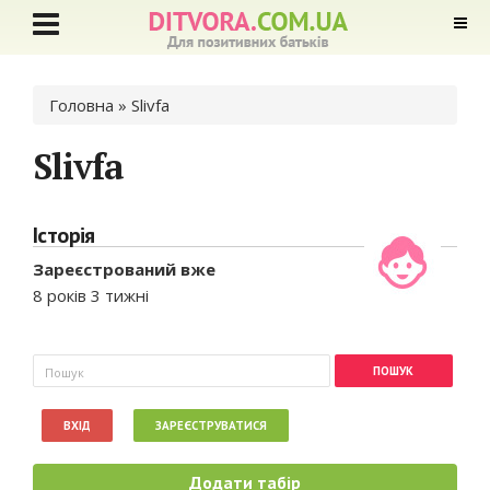
Ви є тут
Головна
» Slivfa
Slivfa
Історія
Зареєстрований вже
8 років 3 тижні
Пошукова форма
Пошук
ВХІД
ЗАРЕЄСТРУВАТИСЯ
Додати табір