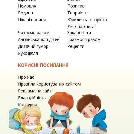
Немовля
Позитив
Родина
Творчість
Цікаві новини
Юридична сторінка
Дитяча книга
Читаємо разом
Закарпаття
Англійська для дітей
Граємося разом
Дитячий гумор
Рецепти
Рукоділля
КОРИСНІ ПОСИЛАННЯ
Про нас
Правила користування сайтом
Реклама на сайті
Благодійність
Конкурси
© 2010-2026 При використаннi матерiалiв з порталу