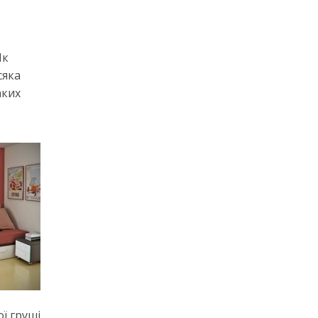
Як
сяка
аких
ї груші