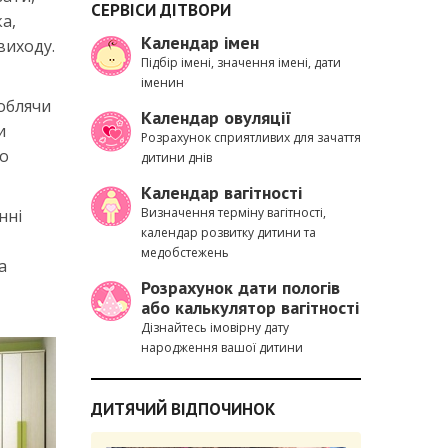
СЕРВІСИ ДІТВОРИ
а,
Календар імен
 виходу.
Підбір імені, значення імені, дати
іменин
роблячи
Календар овуляції
и
Розрахунок сприятливих для зачаття
ко
дитини днів
Календар вагітності
Визначення терміну вагітності,
нні
календар розвитку дитини та
медобстежень
а
Розрахунок дати пологів
або калькулятор вагітності
Дізнайтесь імовірну дату
народження вашої дитини
ДИТЯЧИЙ ВІДПОЧИНОК