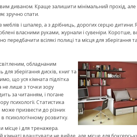
овим диваном. Краще залишити мінімальний прохід, але
є зручно спати.
 з меблів і шпалер, а з дрібниць, дорогих серцю дитини. 
облені власними руками, журнали і сувеніри. Коротше, в
но передбачити всілякі полиці та місця для зберігання т
освітленим, обладнаним
 для зберігання дисків, книг та
мо, що уся кімната підлітка
 не лише з точки зору
дить за читанням, і погане
зору психології. Статистика
і може призвести до різних
- в психологічному розвитку.
и місце і для тренажера.
й кімнаті влаштувати не вийде, але місце для боксерсько