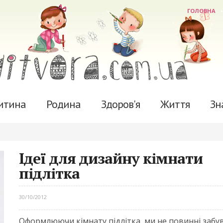
ГОЛОВНА
итина
Родина
Здоров'я
Життя
Зн
Ідеї для дизайну кімнати
підлітка
30/10/2012
Оформлюючи кімнату підлітка, ми не повинні забу