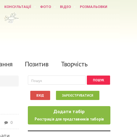
КОНСУЛЬТАЦІЇ
ФОТО
ВІДЕО
РОЗМАЛЬОВКИ
ання
Позитив
Творчість
Пошукова форма
Пошук
ВХІД
ЗАРЕЄСТРУВАТИСЯ
Додати табір
Реєстрація для представників таборів
0
вати,