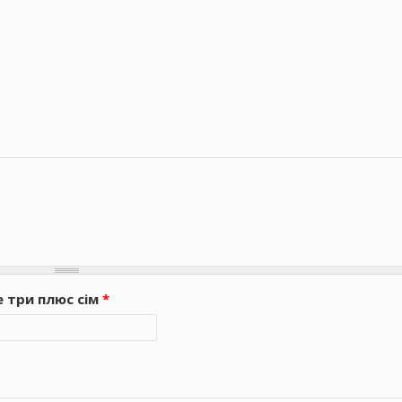
е три плюс сім
*