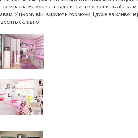
е прекрасна можливість відірватися від зошитів або ко
равам. У цьому віці вирують гормони, і дуже важливо ч
 досить складно.