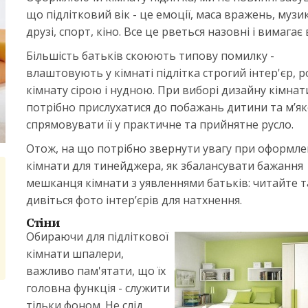
що підлітковий вік - це емоції, маса вражень, музик
друзі, спорт, кіно. Все це рветься назовні і вимагає
Більшість батьків скоюють типову помилку -
влаштовують у кімнаті підлітка строгий інтер'єр, 
кімнату сірою і нудною. При виборі дизайну кімнат
потрібно прислухатися до побажань дитини та м’я
спрямовувати її у практичне та прийнятне русло.
Отож, на що потрібно звернути увагу при оформле
кімнати для тинейджера, як збалансувати бажання
мешканця кімнати з уявленнями батьків: читайте т
дивіться фото інтер’єрів для натхнення.
Стіни
Обираючи для підліткової
кімнати шпалери,
важливо пам'ятати, що їх
головна функція - служити
тільки фоном. Не слід