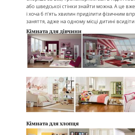
або шведської стінки знайти можна. А це вж
і хоча б п'ять хвилин приділити фізичним вп
заняття, адже на одному місці дитині всидіти
Кімната для дівчини
Кімната для хлопця