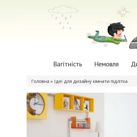
Вагітність
Немовля
Д
Ви є тут
Головна
» Ідеї для дизайну кімнати підлітка