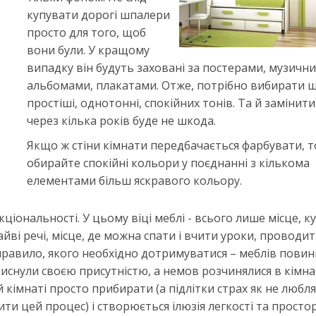
купувати дорогі шпалери
просто для того, щоб
вони були. У кращому
випадку він будуть заховані за постерами, музичн
альбомами, плакатами. Отже, потрібно вибирати 
простіші, однотонні, спокійних тонів. Та й замінити 
через кілька років буде не шкода.
Якщо ж стіни кімнати передбачається фарбувати, т
обирайте спокійні кольори у поєднанні з кількома
елементами більш яскравого кольору.
кціональності. У цьому віці меблі - всього лише місце, к
айві речі, місце, де можна спати і вчити уроки, проводит
 правило, якого необхідно дотримуватися – меблів повин
тиснули своєю присутністю, а немов розчинялися в кімнат
 кімнаті просто прибирати (а підлітки страх як не любл
ти цей процес) і створюється ілюзія легкості та простор