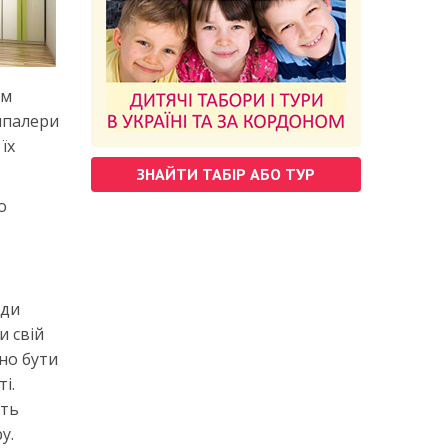
им
шпалери
їх
ЗНАЙТИ ТАБІР АБО ТУР
о
уди
и свій
но бути
і.
ять
у.