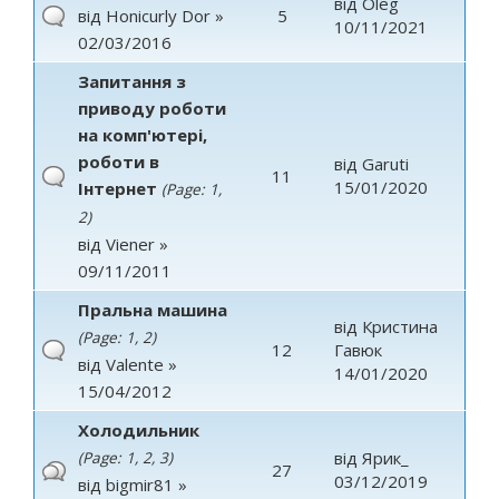
від
Oleg
від
Honicurly Dor
»
5
10/11/2021
02/03/2016
Запитання з
приводу роботи
на комп'ютері,
роботи в
від
Garuti
11
15/01/2020
Інтернет
(Page:
1
,
2
)
від
Viener
»
09/11/2011
Пральна машина
від
Кристина
(Page:
1
,
2
)
12
Гавюк
від
Valente
»
14/01/2020
15/04/2012
Холодильник
від
Ярик_
(Page:
1
,
2
,
3
)
27
03/12/2019
від
bigmir81
»