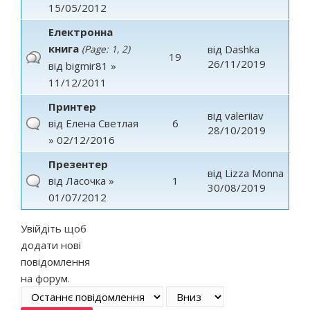
15/05/2012
Електронна
книга
від
Dashka
(Page:
1
,
2
)
19
26/11/2019
від
bigmir81
»
11/12/2011
Принтер
від
valeriiav
від
Елена Светлая
6
28/10/2019
» 02/12/2016
Презентер
від
Lizza Monna
від
Ласочка
»
1
30/08/2019
01/07/2012
Увійдіть
щоб
додати нові
повідомлення
на форум.
Order by