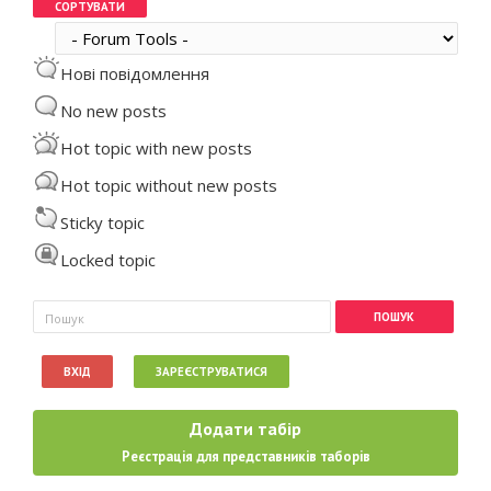
Сортувати
Нові повідомлення
No new posts
Hot topic with new posts
Hot topic without new posts
Sticky topic
Locked topic
Пошукова форма
Пошук
ВХІД
ЗАРЕЄСТРУВАТИСЯ
Додати табір
Реєстрація для представників таборів