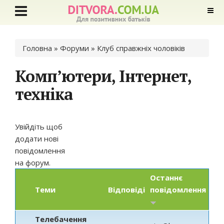
Ви є тут
Головна
»
Форуми
»
Клуб справжніх чоловіків
Комп’ютери, Інтернет,
техніка
Увійдіть
щоб
додати нові
повідомлення
на форум.
Останнє
Теми
Відповіді
повідомлення
Телебачення