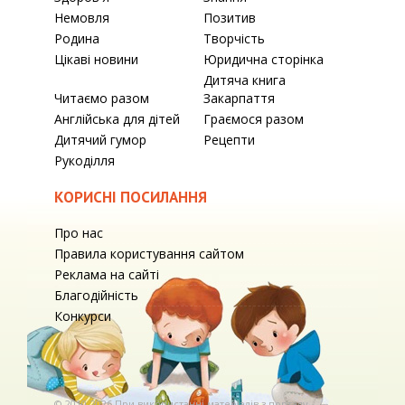
Немовля
Позитив
Родина
Творчість
Цікаві новини
Юридична сторінка
Дитяча книга
Читаємо разом
Закарпаття
Англійська для дітей
Граємося разом
Дитячий гумор
Рецепти
Рукоділля
КОРИСНІ ПОСИЛАННЯ
Про нас
Правила користування сайтом
Реклама на сайті
Благодійність
Конкурси
© 2010-2026 При використаннi матерiалiв з порталу