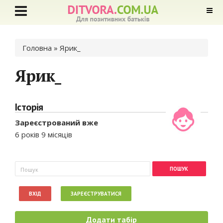
Ви є тут
Головна
» Ярик_
Ярик_
Історія
Зареєстрований вже
6 років 9 місяців
Пошукова форма
Пошук
ВХІД
ЗАРЕЄСТРУВАТИСЯ
Додати табір