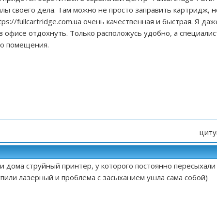
ы своего дела. Там можно не просто заправить картридж, н
tps://fullcartridge.com.ua
очень качественная и быстрая. Я даж
 в офисе отдохнуть. Только расположусь удобно, а специалис
го помещения.
циту
и дома струйный принтер, у которого постоянно пересыхали
пили лазерный и проблема с засыханием ушла сама собой)