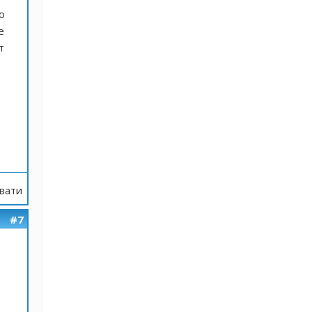
о
е
т
вати
#7