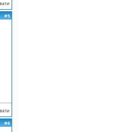
вати
#5
вати
#6