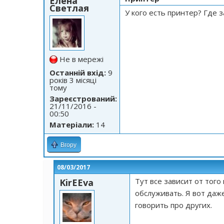
Елена
Светлая
У кого есть принтер? Где 
Не в мережі
Останній вхід:
9
років 3 місяці
тому
Зареєстрований:
21/11/2016 -
00:50
Матеріали:
14
Вгору
08/03/2017
Тут все зависит от того
KirEEva
обслуживать. Я вот даже
говорить про других.