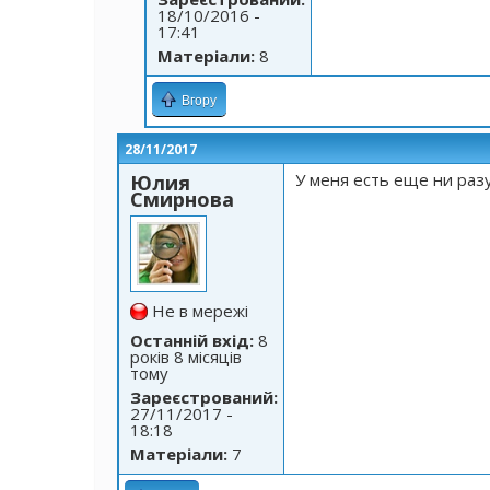
18/10/2016 -
17:41
Матеріали:
8
Вгору
28/11/2017
У меня есть еще ни раз
Юлия
Смирнова
Не в мережі
Останній вхід:
8
років 8 місяців
тому
Зареєстрований:
27/11/2017 -
18:18
Матеріали:
7