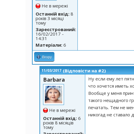
Не в мережі
Останній вхід:
8
років 3 місяці
тому
Зареєстрований:
16/02/2017 -
14:31
Матеріали:
6
Вгору
(Відповісти на #2)
11/03/2017
Ну если ему лет пятн
Barbara
что хочется иметь х
Вообще у меня прин
такого нещадного гр
печатать. Тем не ме
Не в мережі
никогад не ставало 
Останній вхід:
6
років 8 місяців
тому
Зареєстрований: