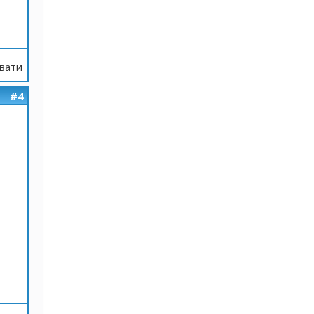
вати
#4