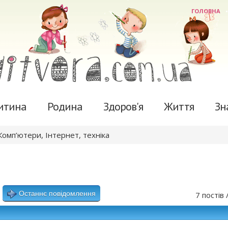
ГОЛОВНА
итина
Родина
Здоров'я
Життя
Зн
Комп’ютери, Інтернет, техніка
Останнє повідомлення
7 постів 