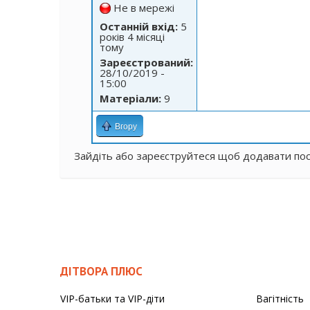
Не в мережі
Останній вхід:
5
років 4 місяці
тому
Зареєстрований:
28/10/2019 -
15:00
Матеріали:
9
Вгору
Зайдіть
або
зареєструйтеся
щоб додавати по
ДІТВОРА ПЛЮС
VIP-батьки та VIP-діти
Вагітність