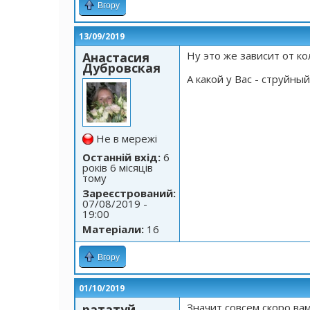
Вгору
13/09/2019
Ну это же зависит от к
Анастасия
Дубровская
А какой у Вас - струйны
Не в мережі
Останній вхід:
6
років 6 місяців
тому
Зареєстрований:
07/08/2019 -
19:00
Матеріали:
16
Вгору
01/10/2019
Значит совсем скоро вам
рататуй