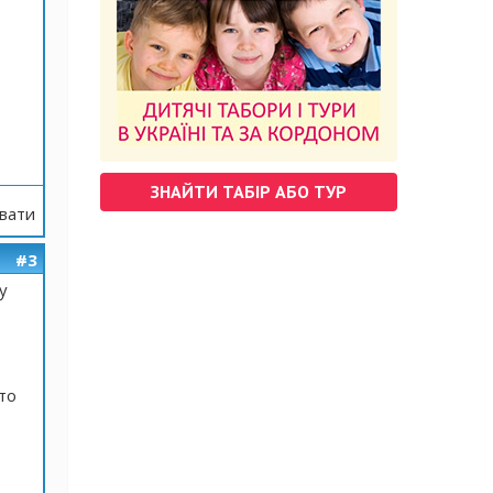
ЗНАЙТИ ТАБІР АБО ТУР
вати
#3
у
то