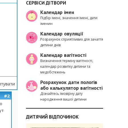
СЕРВІСИ ДІТВОРИ
Календар імен
Підбір імені, значення імені, дати
іменин
Календар овуляції
Розрахунок сприятливих для зачаття
дитини днів
Календар вагітності
Визначення терміну вагітності,
календар розвитку дитини та
медобстежень
Розрахунок дати пологів
тувати
або калькулятор вагітності
Дізнайтесь імовірну дату
#2
народження вашої дитини
го
ут
ДИТЯЧИЙ ВІДПОЧИНОК