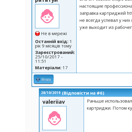
настоящие профессионал
заправка картриджей
ht
не всегда успевал у них
уже выходит из рабоче
Не в мережі
Останній вхід:
1
рік 9 місяців тому
Зареєстрований:
25/10/2017 -
11:51
Матеріали:
17
Вгору
(Відповісти на #6)
28/10/2019
Раньше использовал
valeriiav
картриджи. Потом ку