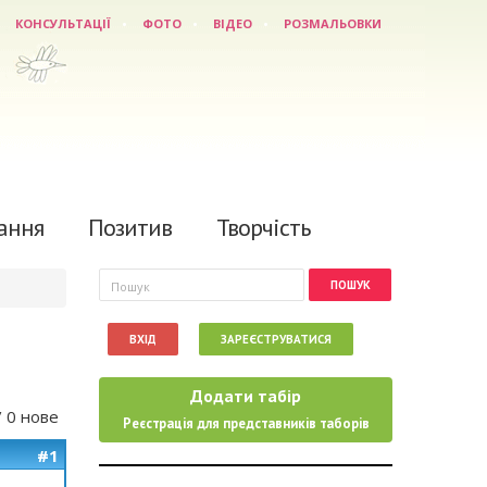
КОНСУЛЬТАЦІЇ
ФОТО
ВІДЕО
РОЗМАЛЬОВКИ
ання
Позитив
Творчість
Пошукова форма
Пошук
ВХІД
ЗАРЕЄСТРУВАТИСЯ
Додати табір
/ 0 нове
Реєстрація для представників таборів
#1