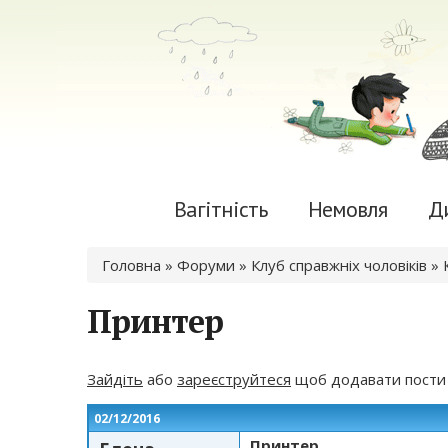
Вагітність
Немовля
Д
Ви є тут
Головна
»
Форуми
»
Клуб справжніх чоловіків
»
Принтер
Зайдіть
або
зареєструйтеся
щоб додавати пости
02/12/2016
Принтер