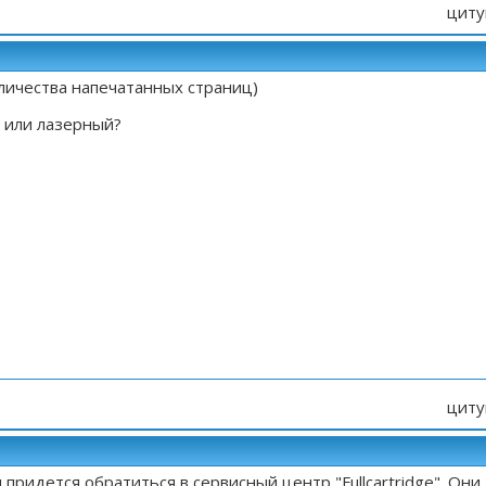
циту
оличества напечатанных страниц)
й или лазерный?
циту
 придется обратиться в сервисный центр "Fullcartridge". Они