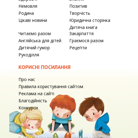
Немовля
Позитив
Родина
Творчість
Цікаві новини
Юридична сторінка
Дитяча книга
Читаємо разом
Закарпаття
Англійська для дітей
Граємося разом
Дитячий гумор
Рецепти
Рукоділля
КОРИСНІ ПОСИЛАННЯ
Про нас
Правила користування сайтом
Реклама на сайті
Благодійність
Конкурси
© 2010-2026 При використаннi матерiалiв з порталу