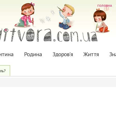
ГОЛОВНА
итина
Родина
Здоров'я
Життя
Зн
ль?