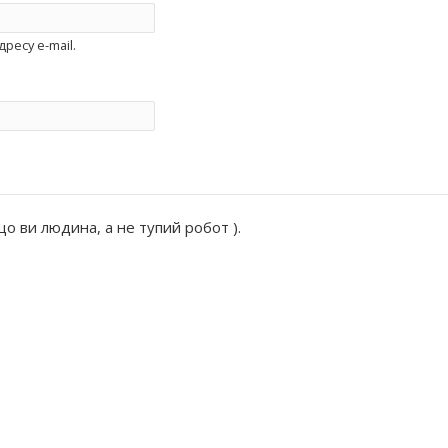
ресу e-mail.
о ви людина, а не тупий робот ).