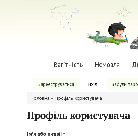
Вагітність
Немовля
Д
Primary tabs
Зареєструватися
Вхід
(active tab)
Забули паро
Ви є тут
Головна
» Профіль користувача
Профіль користувача
Ім'я або e-mail
*