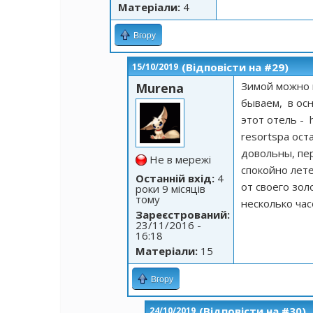
Матеріали:
4
Вгору
(Відповісти на #29)
15/10/2019
Зимой можно 
Murena
бываем, в ос
этот отель -
resortspa
оста
довольны, пер
Не в мережі
спокойно лете
Останній вхід:
4
от своего зол
роки 9 місяців
тому
несколько час
Зареєстрований:
23/11/2016 -
16:18
Матеріали:
15
Вгору
(Відповісти на #30)
24/10/2019