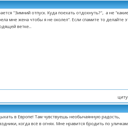
ается "Зимний отпуск. Куда поехать отдохнуть?", а не "каки
ла мне жена чтобы я не околел". Если спамите то делайте э
одящей ветке...
циту
ыхать в Европе! Там чувствуешь необычаянную радость,
аздники, когда всё в огнях. Мне нравится бродить по уличкам