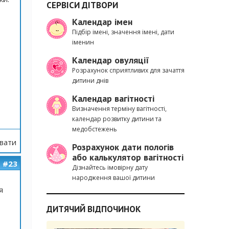
СЕРВІСИ ДІТВОРИ
Календар імен
Підбір імені, значення імені, дати
іменин
Календар овуляції
Розрахунок сприятливих для зачаття
дитини днів
Календар вагітності
Визначення терміну вагітності,
календар розвитку дитини та
медобстежень
вати
Розрахунок дати пологів
або калькулятор вагітності
#23
Дізнайтесь імовірну дату
народження вашої дитини
я
ДИТЯЧИЙ ВІДПОЧИНОК