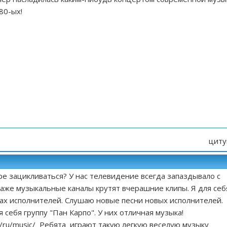
80-ых!
циту
ре зацикливаться? У нас телевидение всегда запаздывало с
аже музыкальные каналы крутят вчерашние клипы. Я для себ
ах исполнителей. Слушаю новые песни новых исполнителей.
 себя группу "Пан Карпо". У них отличная музыка!
/ru/music/
Ребята играют такую легкую веселую музыку