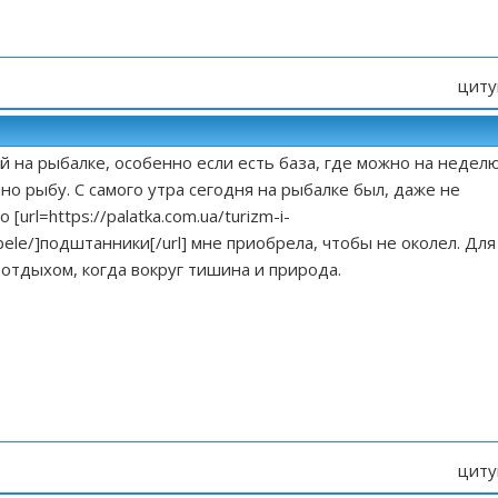
циту
 на рыбалке, особенно если есть база, где можно на недел
но рыбу. С самого утра сегодня на рыбалке был, даже не
 [url=
https://palatka.com.ua/turizm-i-
ele/]
подштанники[/url] мне приобрела, чтобы не околел. Для
 отдыхом, когда вокруг тишина и природа.
циту