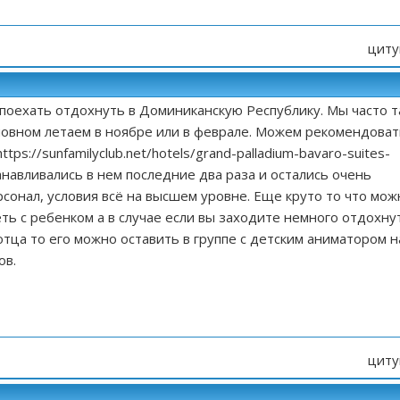
циту
поехать отдохнуть в Доминиканскую Республику. Мы часто т
новном летаем в ноябре или в феврале. Можем рекомендоват
https://sunfamilyclub.net/hotels/grand-palladium-bavaro-suites-
навливались в нем последние два раза и остались очень
сонал, условия всё на высшем уровне. Еще круто то что мож
ть с ребенком а в случае если вы заходите немного отдохну
отца то его можно оставить в группе с детским аниматором н
ов.
циту