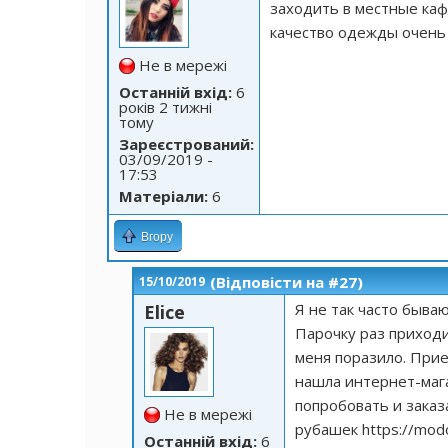
заходить в местные каф
качество одежды очень
Не в мережі
Останній вхід:
6
років 2 тижні
тому
Зареєстрований:
03/09/2019 -
17:53
Матеріали:
6
Вгору
(Відповісти на #27)
15/10/2019
Я не так часто бываю
Elice
Парочку раз приходи
меня поразило. Прие
нашла интернет-мага
попробовать и заказ
Не в мережі
рубашек
https://mod
Останній вхід:
6