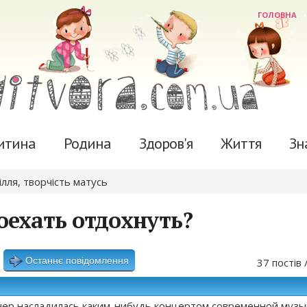
ГОЛОВНА
итина
Родина
Здоров'я
Життя
Зн
ілля, творчість матусь
оехать отдохнуть?
Останнє повідомлення
37 постів 
чер насладилась каким-нибудь концертом современной музы