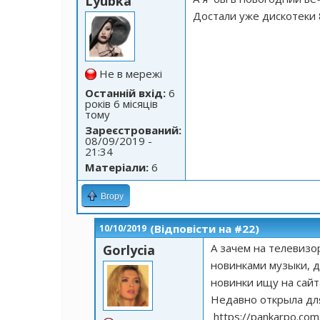
Lyubka
Достали уже дискотеки 
Не в мережі
Останній вхід:
6
років 6 місяців
тому
Зареєстрований:
08/09/2019 -
21:34
Матеріали:
6
Вгору
(Відповісти на #22)
10/10/2019
А зачем на телевизо
Gorlycia
новинками музыки, д
новинки ищу на сайт
Недавно открыла для
https://pankarpo.com