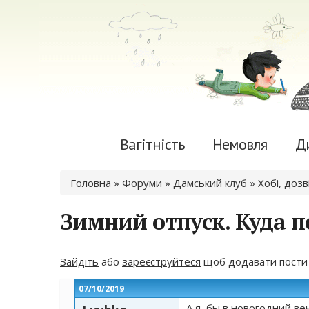
Вагітність
Немовля
Д
Ви є тут
Головна
»
Форуми
»
Дамський клуб
»
Хобі, дозв
Зимний отпуск. Куда п
Зайдіть
або
зареєструйтеся
щоб додавати пости
07/10/2019
А я бы в новогодний ве