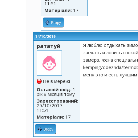
11:51
Матеріали:
17
Вгору
14/10/2019
Я люблю отдыхать зимой
рататуй
заехать и ловить спокой
замерз, жена специально
kemping/odezhda/termob
меня это и есть лучшим
Не в мережі
Останній вхід:
1
рік 9 місяців тому
Зареєстрований:
25/10/2017 -
11:51
Матеріали:
17
Вгору