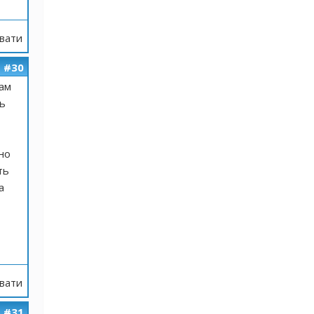
вати
#30
ам
ь
но
ть
а
вати
#31