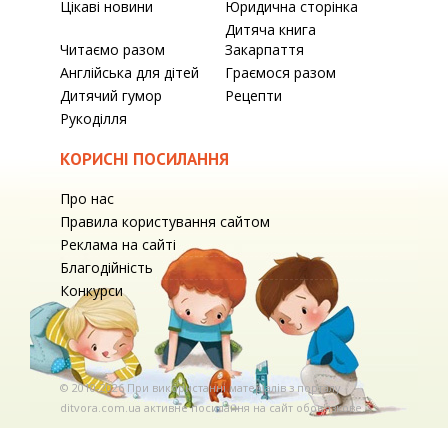
Цікаві новини
Юридична сторінка
Дитяча книга
Читаємо разом
Закарпаття
Англійська для дітей
Граємося разом
Дитячий гумор
Рецепти
Рукоділля
КОРИСНІ ПОСИЛАННЯ
Про нас
Правила користування сайтом
Реклама на сайті
Благодійність
Конкурси
© 2010-2026 При використаннi матерiалiв з порталу
ditvora.com.ua активне посилання на сайт обов'язкове. .