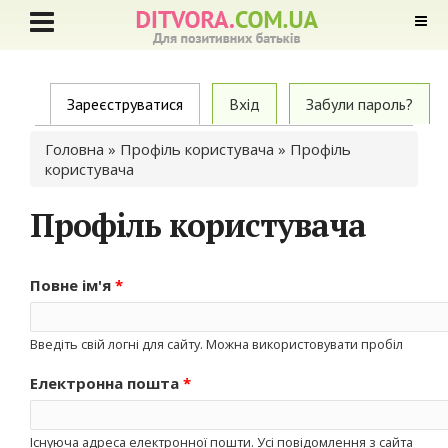
Primary tabs
Зареєструватися
(active tab)
Вхід
Забули пароль?
Ви є тут
Головна
»
Профіль користувача
» Профіль
користувача
Профіль користувача
Повне ім'я
*
Введіть свій логні для сайту. Можна використовувати пробіл
Електронна пошта
*
Існуюча адреса електронної пошти. Усі повідомлення з сайта