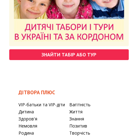
ЗНАЙТИ ТАБІР АБО ТУР
ДІТВОРА ПЛЮС
VIP-батьки та VIP-діти
Вагітність
Дитина
Життя
Здоров'я
Знання
Немовля
Позитив
Родина
Творчість