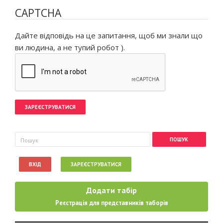
CAPTCHA
Дайте відповідь на це запитання, щоб ми знали що
ви людина, а не тупий робот ).
Пошукова форма
Пошук
ВХІД
ЗАРЕЄСТРУВАТИСЯ
Додати табір
Реєстрація для представників таборів