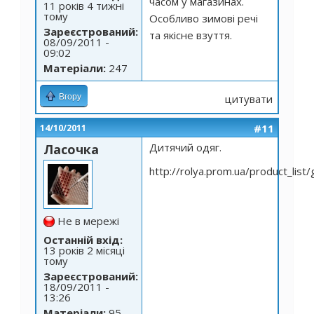
часом у магазинах.
11 років 4 тижні
тому
Особливо зимові речі
Зареєстрований:
та якісне взуття.
08/09/2011 -
09:02
Матеріали:
247
Вгору
цитувати
#11
14/10/2011
Дитячий одяг.
Ласочка
http://rolya.prom.ua/product_lis
Не в мережі
Останній вхід:
13 років 2 місяці
тому
Зареєстрований:
18/09/2011 -
13:26
Матеріали:
95