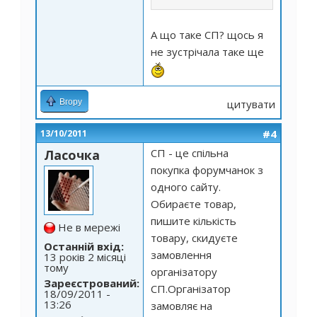
А що таке СП? щось я
не зустрічала таке ще
Вгору
цитувати
#4
13/10/2011
СП - це спільна
Ласочка
покупка форумчанок з
одного сайту.
Обираєте товар,
пишите кількість
Не в мережі
товару, скидуєте
Останній вхід:
замовлення
13 років 2 місяці
тому
організатору
Зареєстрований:
СП.Організатор
18/09/2011 -
13:26
замовляє на