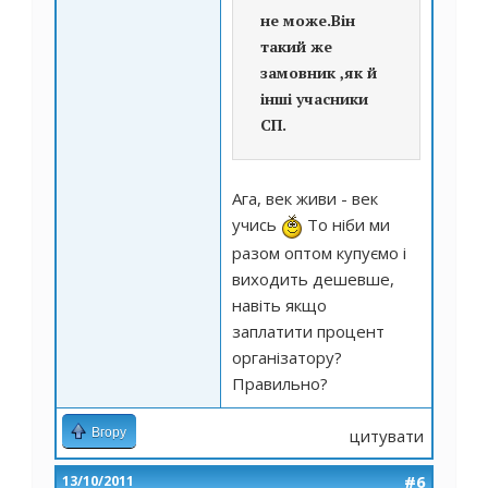
не може.Він
такий же
замовник ,як й
інші учасники
СП.
Ага, век живи - век
учись
То ніби ми
разом оптом купуємо і
виходить дешевше,
навіть якщо
заплатити процент
організатору?
Правильно?
Вгору
цитувати
#6
13/10/2011