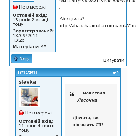
сайта:
http://www.tivardo.odessa.ua/
Не в мережі
?
Останній вхід:
Або цього?
13 років 2 місяці
тому
http://ababahalamaha.com.ua/uk/Cat
Зареєстрований:
18/09/2011 -
13:26
Матеріали:
95
Вгору
Цитувати
#2
13/10/2011
slavka
написано
Ласочка
Не в мережі
Дівчата, вас
Останній вхід:
цікавлять СП?
11 років 4 тижні
тому