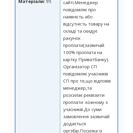
Матеріали:
95
сайті.Менеджер
повідомляє про
наявність або
відсутність товару на
складі та скидує
рахунок
проплати(зазвичай
100% проплата на
картку Приватбанку).
Організатор СП
повідомляє учасників
СП про те,що відповів
менеджер,та
розсилає реквізити
проплати кожному з
учасників.До суми
замовлення зазвичай
додається
оргзбір.Посилка із