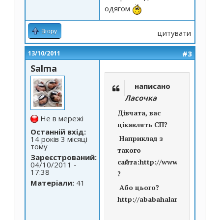
одягом
Вгору
цитувати
#3
13/10/2011
Salma
написано
Ласочка
Дівчата, вас
Не в мережі
цікавлять СП?
Останній вхід:
Наприклад з
14 років 3 місяці
тому
такого
Зареєстрований:
сайта:
http://www.tivardo.ode
04/10/2011 -
17:38
?
Матеріали:
41
Або цього?
http://ababahalamaha.com.ua