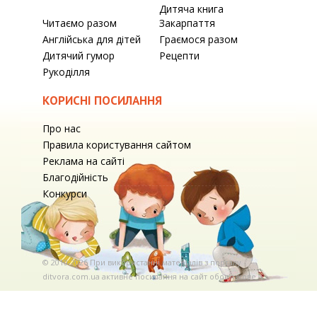
Дитяча книга
Читаємо разом
Закарпаття
Англійська для дітей
Граємося разом
Дитячий гумор
Рецепти
Рукоділля
КОРИСНІ ПОСИЛАННЯ
Про нас
Правила користування сайтом
Реклама на сайті
Благодійність
Конкурси
© 2010-2026 При використаннi матерiалiв з порталу
ditvora.com.ua активне посилання на сайт обов'язкове. .