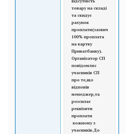
відсутність
товару на складі
та скидує
рахунок
проплати(зазвичай
100% проплата
на картку
Приватбанку).
Організатор СП
повідомляє
учасників СП
про те,що
відповів
менеджер,та
розсилає
реквізити
проплати
кожному з
учасників.До