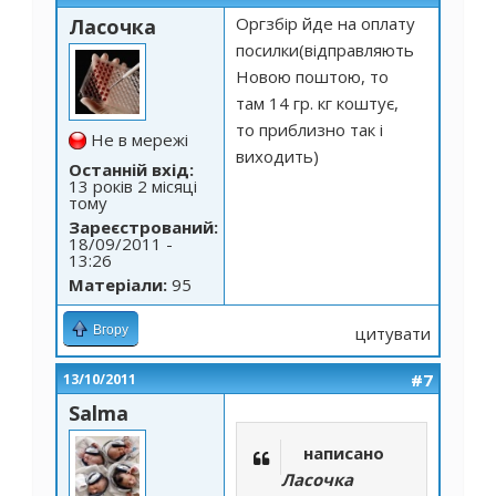
Оргзбір йде на оплату
Ласочка
посилки(відправляють
Новою поштою, то
там 14 гр. кг коштує,
то приблизно так і
Не в мережі
виходить)
Останній вхід:
13 років 2 місяці
тому
Зареєстрований:
18/09/2011 -
13:26
Матеріали:
95
Вгору
цитувати
#7
13/10/2011
Salma
написано
Ласочка