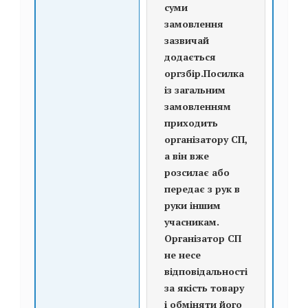
суми
замовлення
зазвичай
додається
оргзбір.Посилка
із загальним
замовленням
приходить
організатору СП,
а він вже
розсилає або
передає з рук в
руки іншим
учасникам.
Організатор СП
не несе
відповідальності
за якість товару
і обміняти його