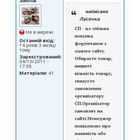
написано
Ласочка
СП - це спільна
Не в мережі
покупка
Останній вхід:
форумчанок з
14 років 3 місяці
тому
одного сайту.
Зареєстрований:
Обираєте товар,
04/10/2011 -
17:38
пишите
Матеріали:
41
кількість товару,
скидуєте
замовлення
організатору
СП.Організатор
замовляє на
сайті.Менеджер
повідомляє про
наявність або