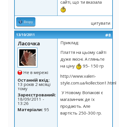
сайті, що ти вказала
Вгору
цитувати
#8
13/10/2011
Приклад:
Ласочка
Плаття на цьому сайті
дуже якісні. А гляньте
на ціну
95- 150 гр
Не в мережі
http://www.valeri-
Останній вхід:
style.com.ua/kollection1.html
13 років 2 місяці
тому
У Новому Вопакові є
Зареєстрований:
18/09/2011 -
магазинчик де їх
13:26
продають. Але
Матеріали:
95
вартість 250-300 гр.