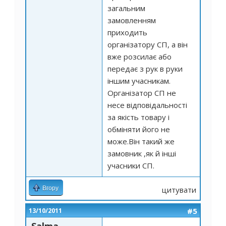
загальним
замовленням
приходить
організатору СП, а він
вже розсилає або
передає з рук в руки
іншим учасникам.
Організатор СП не
несе відповідальності
за якість товару і
обміняти його не
може.Він такий же
замовник ,як й інші
учасники СП.
Вгору
цитувати
#5
13/10/2011
Salma