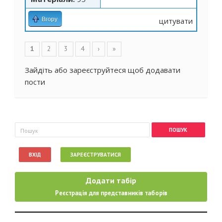
Вгору
цитувати
Сторінки
1
2
3
4
›
»
Зайдіть
або
зареєструйтеся
щоб додавати
пости
Пошукова форма
Пошук
ВХІД
ЗАРЕЄСТРУВАТИСЯ
Додати табір
Реєстрація для представників таборів