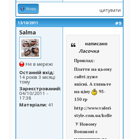
Вгору
цитувати
#9
13/10/2011
Salma
написано
Ласочка
Приклад:
Не в мережі
Плаття на цьому
Останній вхід:
сайті дуже
14 років 3 місяці
тому
якісні. А гляньте
Зареєстрований:
на ціну
95-
04/10/2011 -
17:38
150 гр
Матеріали:
41
http://www.valeri-
style.com.ua/kollection1.html
У Новому
Вопакові є
магазинчик де