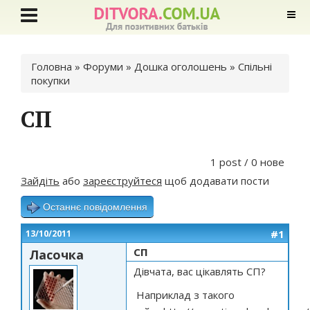
Ви є тут
Головна
»
Форуми
»
Дошка оголошень
»
Спільні
покупки
СП
1 post / 0 нове
Зайдіть
або
зареєструйтеся
щоб додавати пости
Останнє повідомлення
#1
13/10/2011
СП
Ласочка
Дівчата, вас цікавлять СП?
Наприклад з такого