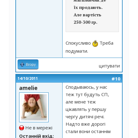
їх продають.
Але вартість
250-300 гр.
Спокусливо
Треба
подумати.
Вгору
цитувати
#10
14/10/2011
Сподываюсь, у нас
amelie
теж тут будуть СП,
але мене теж
цікавлять у першу
чергу дитячі речі.
Надто вже дорогі
Не в мережі
стали вони останнім
Останній вхід: