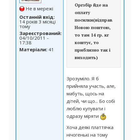
Оргзбір йде на
Не в мережі
оплату
Останній вхід:
посилки(відправляють
14 років 3 місяці
тому
Новою поштою,
Зареєстрований:
то там 14 гр. кг
04/10/2011 -
17:38
коштує, то
Матеріали:
41
приблизно так і
виходить)
Зрозуміло. Я б
прийняла участь, але,
мабуть, щось на
дітей, чи що... Бо собі
люблю купувати і
одразу міряти
Хоча деякі платтячка
нічогенькі на тому