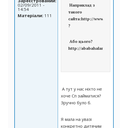
Зареєстрований:
02/09/2011 -
Наприклад з
14:54
такого
Матеріали:
111
сайта:
http://www.tivardo.ode
?
Або цього?
http://ababahalamaha.com.ua
А тут у нас ніхто не
хоче Сп займатися?
Зручно було б.
Я мала на увазі
конкретно дитячим