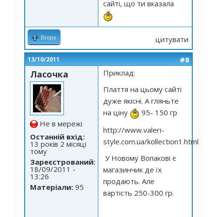
сайті, що ти вказала
Вгору
цитувати
#8
13/10/2011
Приклад:
Ласочка
Плаття на цьому сайті
дуже якісні. А гляньте
на ціну
95- 150 гр
Не в мережі
http://www.valeri-
Останній вхід:
style.com.ua/kollection1.html
13 років 2 місяці
тому
У Новому Вопакові є
Зареєстрований:
18/09/2011 -
магазинчик де їх
13:26
продають. Але
Матеріали:
95
вартість 250-300 гр.