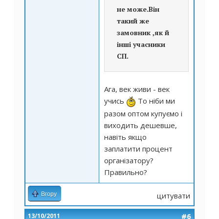
не може.Він
такий же
замовник ,як й
інші учасники
СП.
Ага, век живи - век
учись
То ніби ми
разом оптом купуємо і
виходить дешевше,
навіть якщо
заплатити процент
організатору?
Правильно?
Вгору
цитувати
#6
13/10/2011