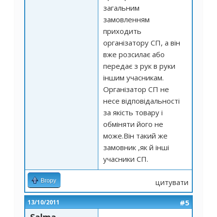
загальним
замовленням
приходить
організатору СП, а він
вже розсилає або
передає з рук в руки
іншим учасникам.
Організатор СП не
несе відповідальності
за якість товару і
обміняти його не
може.Він такий же
замовник ,як й інші
учасники СП.
Вгору
цитувати
#5
13/10/2011
Salma