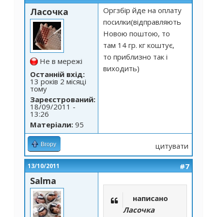
Оргзбір йде на оплату
Ласочка
посилки(відправляють
Новою поштою, то
там 14 гр. кг коштує,
то приблизно так і
Не в мережі
виходить)
Останній вхід:
13 років 2 місяці
тому
Зареєстрований:
18/09/2011 -
13:26
Матеріали:
95
Вгору
цитувати
#7
13/10/2011
Salma
написано
Ласочка