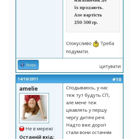
їх продають.
Але вартість
250-300 гр.
Спокусливо
Треба
подумати.
Вгору
цитувати
#10
14/10/2011
Сподываюсь, у нас
amelie
теж тут будуть СП,
але мене теж
цікавлять у першу
чергу дитячі речі.
Надто вже дорогі
Не в мережі
стали вони останнім
Останній вхід: