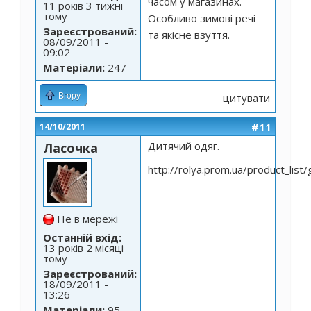
часом у магазинах.
11 років 3 тижні
тому
Особливо зимові речі
Зареєстрований:
та якісне взуття.
08/09/2011 -
09:02
Матеріали:
247
Вгору
цитувати
#11
14/10/2011
Дитячий одяг.
Ласочка
http://rolya.prom.ua/product_lis
Не в мережі
Останній вхід:
13 років 2 місяці
тому
Зареєстрований:
18/09/2011 -
13:26
Матеріали:
95