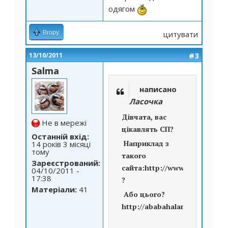
одягом
Вгору
цитувати
#3
13/10/2011
Salma
написано
Ласочка
Дівчата, вас
Не в мережі
цікавлять СП?
Останній вхід:
Наприклад з
14 років 3 місяці
тому
такого
Зареєстрований:
сайта:
http://www.tivardo.ode
04/10/2011 -
17:38
?
Матеріали:
41
Або цього?
http://ababahalamaha.com.ua