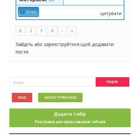
Вгору
цитувати
Сторінки
1
2
3
4
›
»
Зайдіть
або
зареєструйтеся
щоб додавати
пости
Пошукова форма
Пошук
ВХІД
ЗАРЕЄСТРУВАТИСЯ
Додати табір
Реєстрація для представників таборів