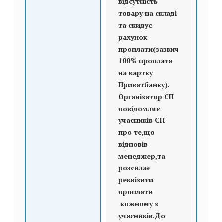
відсутність
товару на складі
та скидує
рахунок
проплати(зазвичай
100% проплата
на картку
Приватбанку).
Організатор СП
повідомляє
учасників СП
про те,що
відповів
менеджер,та
розсилає
реквізити
проплати
кожному з
учасників.До