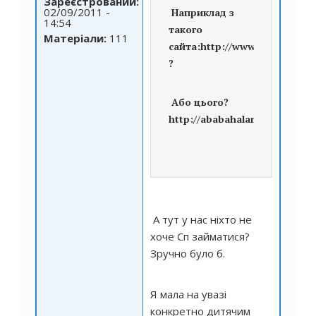
Зареєстрований:
02/09/2011 -
Наприклад з
14:54
такого
Матеріали:
111
сайта:
http://www.tivardo.ode
?
Або цього?
http://ababahalamaha.com.ua
А тут у нас ніхто не
хоче Сп займатися?
Зручно було б.
Я мала на увазі
конкретно дитячим