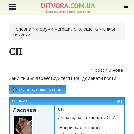
Ви є тут
Головна
»
Форуми
»
Дошка оголошень
»
Спільні
покупки
СП
1 post / 0 нове
Зайдіть
або
зареєструйтеся
щоб додавати пости
Останнє повідомлення
#1
13/10/2011
СП
Ласочка
Дівчата, вас цікавлять СП?
Наприклад з такого