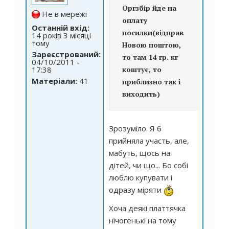
Оргзбір йде на
Не в мережі
оплату
Останній вхід:
посилки(відправляють
14 років 3 місяці
тому
Новою поштою,
Зареєстрований:
то там 14 гр. кг
04/10/2011 -
17:38
коштує, то
Матеріали:
41
приблизно так і
виходить)
Зрозуміло. Я б
прийняла участь, але,
мабуть, щось на
дітей, чи що... Бо собі
люблю купувати і
одразу міряти
Хоча деякі платтячка
нічогенькі на тому