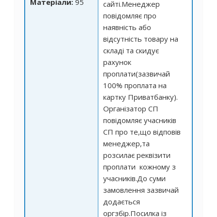
Матеріали:
95
сайті.Менеджер
повідомляє про
наявність або
відсутність товару на
складі та скидує
рахунок
проплати(зазвичай
100% проплата на
картку Приватбанку).
Організатор СП
повідомляє учасників
СП про те,що відповів
менеджер,та
розсилає реквізити
проплати кожному з
учасників.До суми
замовлення зазвичай
додається
оргзбір.Посилка із