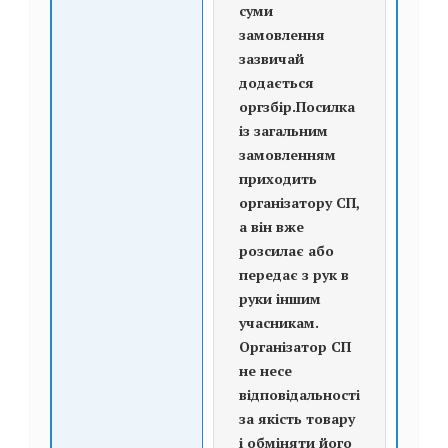
суми
замовлення
зазвичай
додається
оргзбір.Посилка
із загальним
замовленням
приходить
організатору СП,
а він вже
розсилає або
передає з рук в
руки іншим
учасникам.
Організатор СП
не несе
відповідальності
за якість товару
і обміняти його