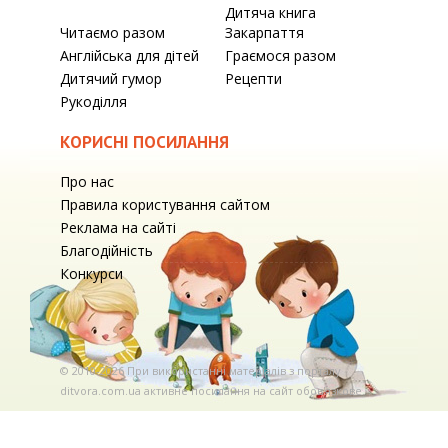
Дитяча книга
Читаємо разом
Закарпаття
Англійська для дітей
Граємося разом
Дитячий гумор
Рецепти
Рукоділля
КОРИСНІ ПОСИЛАННЯ
Про нас
Правила користування сайтом
Реклама на сайті
Благодійність
Конкурси
© 2010-2026 При використаннi матерiалiв з порталу
ditvora.com.ua активне посилання на сайт обов'язкове. .