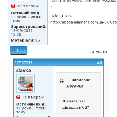
сайта:
http://www.tivardo.odessa.ua/
Не в мережі
?
Останній вхід:
Або цього?
13 років 2 місяці
тому
http://ababahalamaha.com.ua/uk/Cat
Зареєстрований:
18/09/2011 -
13:26
Матеріали:
95
Вгору
Цитувати
#2
13/10/2011
slavka
написано
Ласочка
Не в мережі
Дівчата, вас
Останній вхід:
цікавлять СП?
11 років 3 тижні
тому