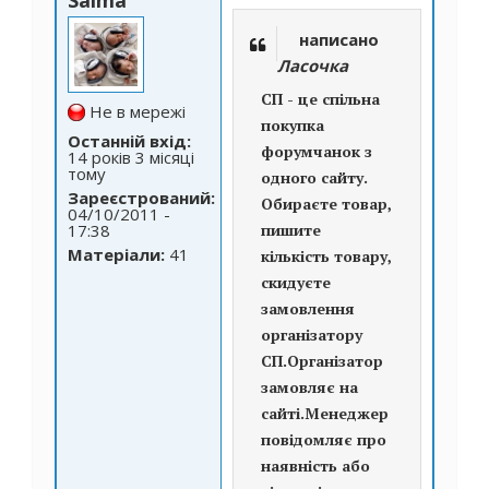
написано
Ласочка
СП - це спільна
Не в мережі
покупка
Останній вхід:
форумчанок з
14 років 3 місяці
тому
одного сайту.
Зареєстрований:
Обираєте товар,
04/10/2011 -
17:38
пишите
Матеріали:
41
кількість товару,
скидуєте
замовлення
організатору
СП.Організатор
замовляє на
сайті.Менеджер
повідомляє про
наявність або