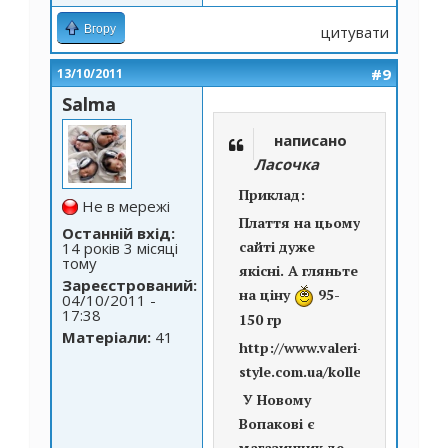
Вгору
цитувати
#9
13/10/2011
Salma
написано
Ласочка
Приклад:
Не в мережі
Плаття на цьому
Останній вхід:
сайті дуже
14 років 3 місяці
тому
якісні. А гляньте
Зареєстрований:
на ціну
95-
04/10/2011 -
17:38
150 гр
Матеріали:
41
http://www.valeri-
style.com.ua/kollection1.html
У Новому
Вопакові є
магазинчик де