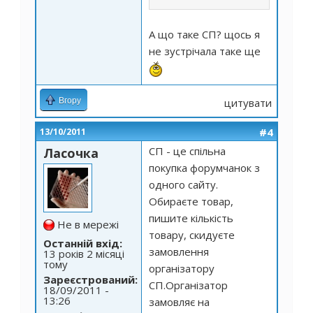
А що таке СП? щось я
не зустрічала таке ще
Вгору
цитувати
#4
13/10/2011
СП - це спільна
Ласочка
покупка форумчанок з
одного сайту.
Обираєте товар,
пишите кількість
Не в мережі
товару, скидуєте
Останній вхід:
замовлення
13 років 2 місяці
тому
організатору
Зареєстрований:
СП.Організатор
18/09/2011 -
13:26
замовляє на