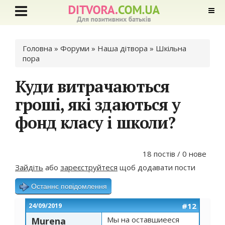
Ви є тут
Головна
»
Форуми
»
Наша дітвора
»
Шкільна
пора
Куди витрачаються
гроші, які здаються у
фонд класу і школи?
18 постів / 0 нове
Зайдіть
або
зареєструйтеся
щоб додавати пости
Останнє повідомлення
#12
24/09/2019
Мы на оставшиееся
Murena