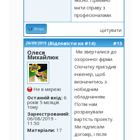
якісно. Приємно
мати справу з
професіоналами.
Вгору
цитувати
(Відповісти на #14)
#15
26/09/2019
Ми зверталися до
Олеся
Михайлюк
охоронної фірми.
Спочатку приїздив
інженер, щоб
визначитись з
Не в мережі
нобхідним
обладнанням.
Останній вхід:
6
років 5 місяців
Потім нам
тому
розрахували
Зареєстрований:
06/08/2019 -
вартість проекту.
11:50
Ми підписали
Матеріали:
17
договір, і після