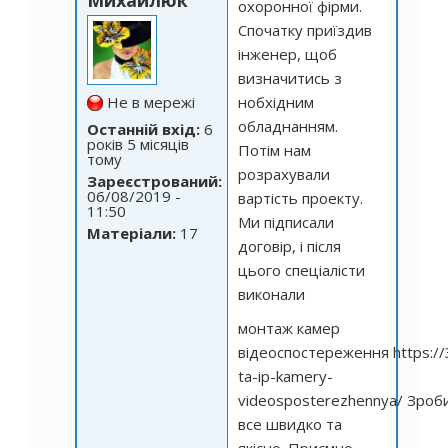
Михайлюк
охоронної фірми.
Спочатку приїздив
інженер, щоб
визначитись з
Не в мережі
нобхідним
обладнанням.
Останній вхід:
6
років 5 місяців
Потім нам
тому
розрахували
Зареєстрований:
06/08/2019 -
вартість проекту.
11:50
Ми підписали
Матеріали:
17
договір, і після
цього спеціалісти
виконали
монтаж камер
відеоспостереження
https:/
ta-ip-kamery-
videosposterezhennya/
Зроб
все швидко та