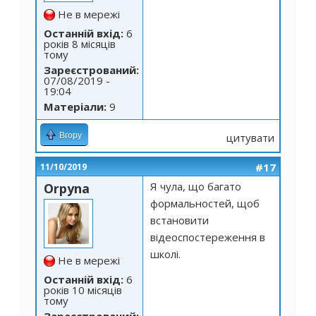
Не в мережі
Останній вхід:
6
років 8 місяців
тому
Зареєстрований:
07/08/2019 -
19:04
Матеріали:
9
Вгору
цитувати
#17
11/10/2019
Я чула, що багато
Orpyna
формальностей, щоб
встановити
відеоспостереження в
школі.
Не в мережі
Останній вхід:
6
років 10 місяців
тому