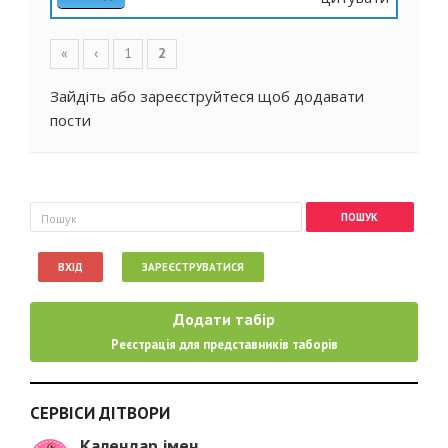
Сторінки
«
‹
1
2
Зайдіть
або
зареєструйтеся
щоб додавати
пости
Пошукова форма
Пошук
ВХІД
ЗАРЕЄСТРУВАТИСЯ
Додати табір
Реєстрація для представників таборів
СЕРВІСИ ДІТВОРИ
Календар імен