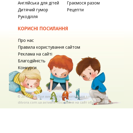
Англійська для дітей
Граємося разом
Дитячий гумор
Рецепти
Рукоділля
КОРИСНІ ПОСИЛАННЯ
Про нас
Правила користування сайтом
Реклама на сайті
Благодійність
Конкурси
© 2010-2026 При використаннi матерiалiв з порталу
ditvora.com.ua активне посилання на сайт обов'язкове. .