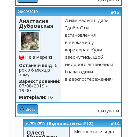
#13
26/09/2019
А нам нарешті дали
Анастасия
Дубровская
"добро" на
встановлення
відеокамер у
коридорах. Куди
Не в мережі
звернутись, щоб
недорого встановили
Останній вхід:
6
років 6 місяців
і налагодили
тому
відеоспостереження?
Зареєстрований:
07/08/2019 -
19:00
Матеріали:
16
Вгору
цитувати
(Відповісти на #13)
#14
26/09/2019
Ми зверталися до
Олеся