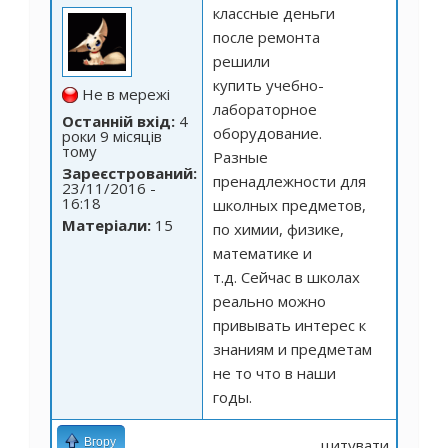
классные деньги
после ремонта
решили
купить
учебно-
Не в мережі
лабораторное
Останній вхід:
4
оборудование
.
роки 9 місяців
тому
Разные
Зареєстрований:
пренадлежности для
23/11/2016 -
16:18
школных предметов,
Матеріали:
15
по химии, физике,
математике и
т.д. Сейчас в школах
реально можно
привывать интерес к
знаниям и предметам
не то что в наши
годы.
Вгору
цитувати