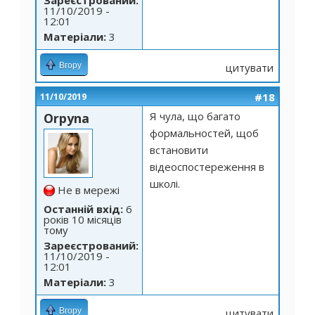
Зареєстрований:
11/10/2019 -
12:01
Матеріали:
3
Вгору
цитувати
#18
11/10/2019
Я чула, що багато
Orpyna
формальностей, щоб
встановити
відеоспостереження в
школі.
Не в мережі
Останній вхід:
6
років 10 місяців
тому
Зареєстрований:
11/10/2019 -
12:01
Матеріали:
3
Вгору
цитувати