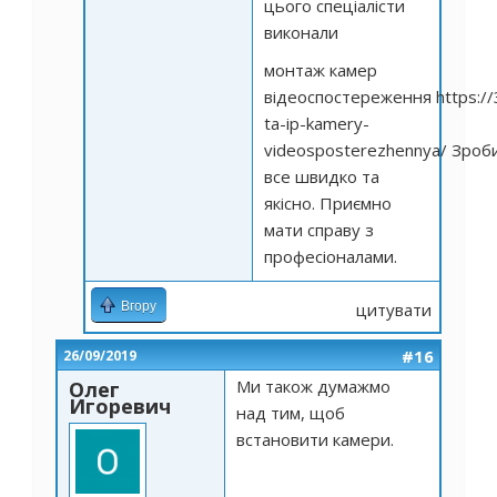
цього спеціалісти
виконали
монтаж камер
відеоспостереження
https:/
ta-ip-kamery-
videosposterezhennya/
Зроб
все швидко та
якісно. Приємно
мати справу з
професіоналами.
Вгору
цитувати
#16
26/09/2019
Ми також думажмо
Олег
Игоревич
над тим, щоб
встановити камери.