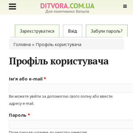
Primary tabs
Зареєструватися
Вхід
(active tab)
Забули пароль?
Ви є тут
Головна
» Профіль користувача
Профіль користувача
Ім'я або e-mail
*
Ви можете увійти за допомогою свого логіну або ввести
адресу e-mail.
Пароль
*
Поле пароля чутливе до регістру символів.