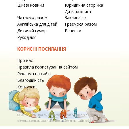
Цікаві новини
Юридична сторінка
Дитяча книга
Читаємо разом
Закарпаття
Англійська для дітей
Граємося разом
Дитячий гумор
Рецепти
Рукоділля
КОРИСНІ ПОСИЛАННЯ
Про нас
Правила користування сайтом
Реклама на сайті
Благодійність
Конкурси
© 2010-2026 При використаннi матерiалiв з порталу
ditvora.com.ua активне посилання на сайт обов'язкове. .