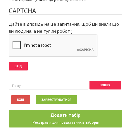
CAPTCHA
Дайте відповідь на це запитання, щоб ми знали що
ви людина, а не тупий робот ).
Пошукова форма
Пошук
ВХІД
ЗАРЕЄСТРУВАТИСЯ
Додати табір
Реєстрація для представників таборів