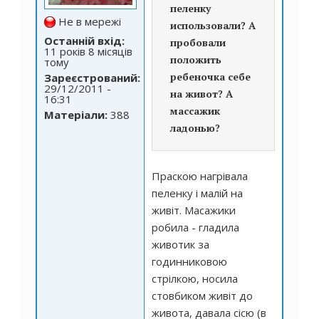
пеленку
Не в мережі
использовали? А
Останній вхід:
пробовали
11 років 8 місяців
положить
тому
ребеночка себе
Зареєстрований:
29/12/2011 -
на живот? А
16:31
массажик
Матеріали:
388
ладонью?
Праскою нагрівала
пеленку і малій на
живіт. Масажики
робила - гладила
животик за
годинниковою
стрілкою, носила
стовбиком живіт до
живота, давала сісю (в