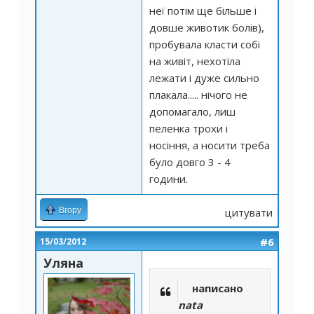
неї потім ще більше і
довше животик болів),
пробувала класти собі
на живіт, нехотіла
лежати і дуже сильно
плакала..... нічого не
допомагало, лиш
пеленка трохи і
носіння, а носити треба
було довго 3 - 4
години.
Вгору
цитувати
#6
15/03/2012
Уляна
написано
nata