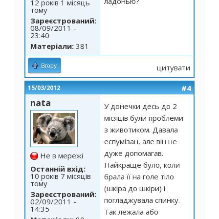
ладонью?
12 років 1 місяць
тому
Зареєстрований:
08/09/2011 -
23:40
Матеріали:
381
Вгору
цитувати
#4
15/03/2012
nata
У донечки десь до 2
місяців були проблеми
з животиком. Давала
еспумізан, але він не
дуже допомагав.
Не в мережі
Найкраще було, коли
Останній вхід:
10 років 7 місяців
брала її на голе тіло
тому
(шкіра до шкіри) і
Зареєстрований:
погладжувала спинку.
02/09/2011 -
14:35
Так лежала або