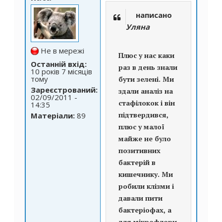
написано
Уляна
Не в мережі
Плюс у нас каки
Останній вхід:
раз в день знали
10 років 7 місяців
тому
бути зелені. Ми
Зареєстрований:
здали аналіз на
02/09/2011 -
стафілокок і він
14:35
підтвердився,
Матеріали:
89
плюс у малої
майже не було
позитивних
бактерій в
кишечнику. Ми
робили клізми і
давали пити
бактеріофах, а
для мікрофлори