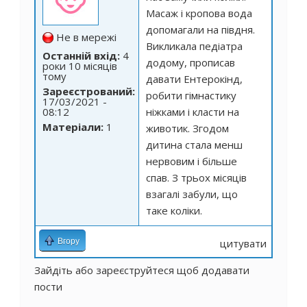
Масаж і кропова вода
допомагали на півдня.
Не в мережі
Викликала педіатра
Останній вхід:
4
додому, прописав
роки 10 місяців
тому
давати Ентерокінд,
Зареєстрований:
робити гімнастику
17/03/2021 -
08:12
ніжками і класти на
Матеріали:
1
животик. Згодом
дитина стала менш
нервовим і більше
спав. З трьох місяців
взагалі забули, що
таке коліки.
Вгору
цитувати
Зайдіть
або
зареєструйтеся
щоб додавати
пости