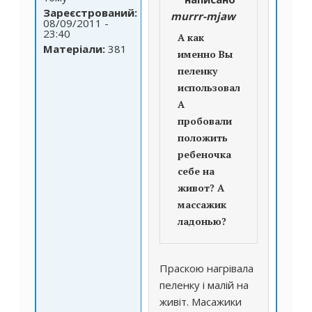
Зареєстрований:
murrr-mjaw
08/09/2011 -
23:40
А как
Матеріали:
381
именно Вы
пеленку
использовали?
А
пробовали
положить
ребеночка
себе на
живот? А
массажик
ладонью?
Праскою нагрівала
пеленку і малій на
живіт. Масажики