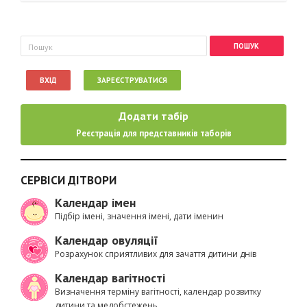
Пошукова форма
Пошук
ВХІД
ЗАРЕЄСТРУВАТИСЯ
Додати табір
Реєстрація для представників таборів
СЕРВІСИ ДІТВОРИ
Календар імен
Підбір імені, значення імені, дати іменин
Календар овуляції
Розрахунок сприятливих для зачаття дитини днів
Календар вагітності
Визначення терміну вагітності, календар розвитку
дитини та медобстежень