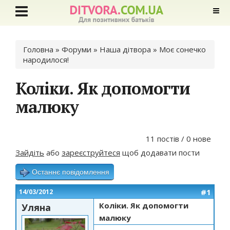
Ви є тут
Головна
»
Форуми
»
Наша дітвора
»
Моє сонечко
народилося!
Коліки. Як допомогти
малюку
11 постів / 0 нове
Зайдіть
або
зареєструйтеся
щоб додавати пости
Останнє повідомлення
#1
14/03/2012
Коліки. Як допомогти
Уляна
малюку