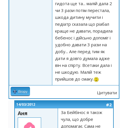
гидота ще та... малій дала 2
чи 3 рази потім перестала,
шкода дитину мучити і
педіатр сказала що ріабал
краще не давати, порадила
бебенос і дійсьно допоміг і
удобно давати 3 рази на
добу... Але перед тим як
дати я довго думала адже
він на спірту. Всетаки дала і
не шкодую. Малій теж
прийшов до смаку.
Вгору
Цитувати
#2
14/03/2012
За Бейбінос я також
Аня
чула, що добре
допомагає. Сама не