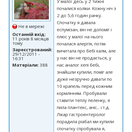
У малої десь у 2 тижні
почалися коліки. Кожну ніч з
2 до 5,6 годин ранку.
Спочатку я давала
Не в мережі
еспумізан, він не допоміг і
Останній вхід:
плюс у малої на нього
11 років 8 місяців
тому
почалася алергія, потім
Зареєстрований:
вичитала про бебі калм, але
29/12/2011 -
у нас він не продається, у
16:31
Матеріали:
388
нас аналог хепі бебі,
знайшли купили, поміг але
дуже незручно давати по
10 крапель перед кожним
кормлінням. Пробували
ставити теплу пеленку, я
пила плантекс, аніс... і.т.д.
Лікар гастроентеролог
порадила ріабал ми купили
спочатку спробувала я,