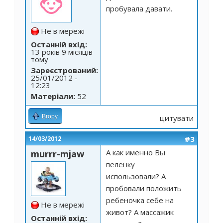
пробувала давати.
Не в мережі
Останній вхід:
13 років 9 місяців
тому
Зареєстрований:
25/01/2012 -
12:23
Матеріали:
52
Вгору
цитувати
#3
14/03/2012
А как именно Вы
murrr-mjaw
пеленку
использовали? А
пробовали положить
ребеночка себе на
Не в мережі
живот? А массажик
Останній вхід: