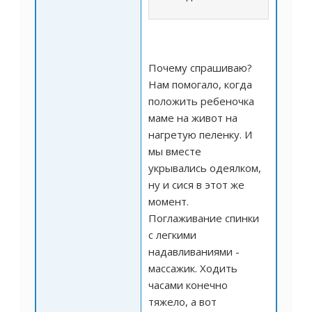
Почему спрашиваю?
Нам помогало, когда
положить ребеночка
маме на живот на
нагретую пеленку. И
мы вместе
укрывались одеялком,
ну и сися в этот же
момент.
Поглаживание спинки
с легкими
надавливаниями -
массажик. Ходить
часами конечно
тяжело, а вот