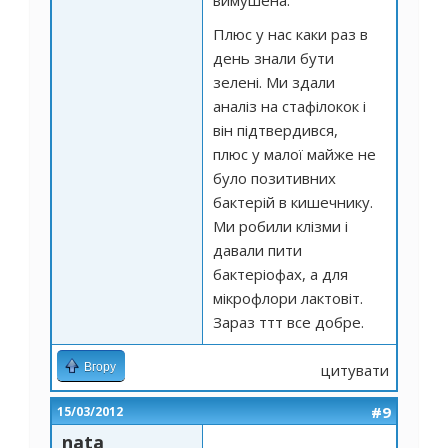
вимушена.
Плюс у нас каки раз в
день знали бути
зелені. Ми здали
аналіз на стафілокок і
він підтвердився,
плюс у малої майже не
було позитивних
бактерій в кишечнику.
Ми робили клізми і
давали пити
бактеріофах, а для
мікрофлори лактовіт.
Зараз ттт все добре.
Вгору
цитувати
#9
15/03/2012
nata