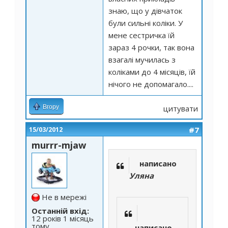
знаю, що у дівчаток
були сильні коліки. У
мене сестричка їй
зараз 4 рочки, так вона
взагалі мучилась з
коліками до 4 місяців, їй
нічого не допомагало....
Вгору
цитувати
#7
15/03/2012
murrr-mjaw
написано
Уляна
Не в мережі
Останній вхід:
12 років 1 місяць
тому
написано