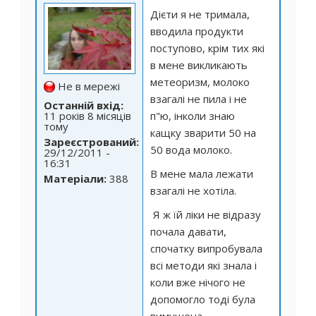
Дієти я не тримала,
вводила продукти
поступово, крім тих які
в мене викликають
метеоризм, молоко
Не в мережі
взагалі не пила і не
Останній вхід:
11 років 8 місяців
п"ю, інколи знаю
тому
кащку зварити 50 на
Зареєстрований:
50 вода молоко.
29/12/2011 -
16:31
В мене мала лежати
Матеріали:
388
взагалі не хотіла.
Я ж їй ліки не відразу
почала давати,
спочатку випробувала
всі методи які знала і
коли вже нічого не
допомогло тоді була