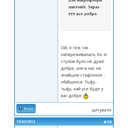
лактовіт. Зараз
ттт все добре.
Ой, я теж так
напереживалася, бо зі
стулом було не дуже
добре, але в нас не
знайшли стафілокок -
обійшлося. Тьфу-
тьфу, хай усе буде у
вас добре
Вгору
цитувати
#10
15/03/2012