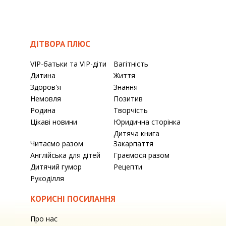
ДІТВОРА ПЛЮС
VIP-батьки та VIP-діти
Вагітність
Дитина
Життя
Здоров'я
Знання
Немовля
Позитив
Родина
Творчість
Цікаві новини
Юридична сторінка
Дитяча книга
Читаємо разом
Закарпаття
Англійська для дітей
Граємося разом
Дитячий гумор
Рецепти
Рукоділля
КОРИСНІ ПОСИЛАННЯ
Про нас