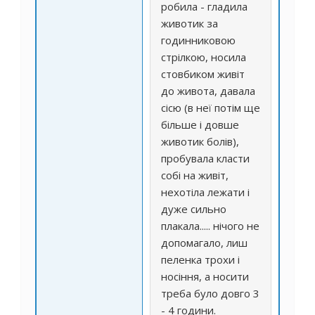
робила - гладила
животик за
годинниковою
стрілкою, носила
стовбиком живіт
до живота, давала
сісю (в неї потім ще
більше і довше
животик болів),
пробувала класти
собі на живіт,
нехотіла лежати і
дуже сильно
плакала..... нічого не
допомагало, лиш
пеленка трохи і
носіння, а носити
треба було довго 3
- 4 години.