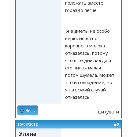
полежать вместе
гораздо легче.
Я в диеты не особо
верю, но вот от
коровьего молока
отказалась, потому
что в те дни, когда я
его пила - малая
потом шумела. Может
это и совпадение, но
я на всякий случай
отказалась.
Вгору
цитувати
#8
15/03/2012
Уляна