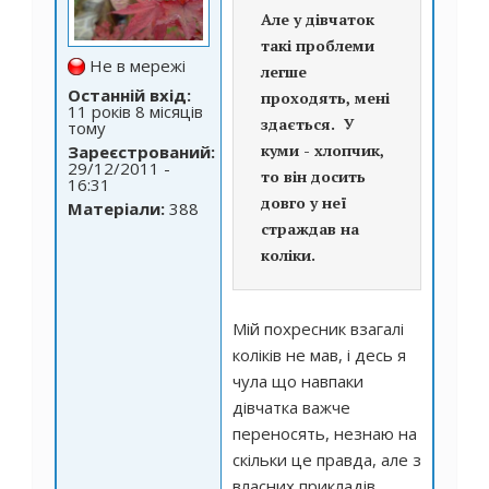
Але у дівчаток
такі проблеми
Не в мережі
легше
Останній вхід:
проходять, мені
11 років 8 місяців
здається. У
тому
куми - хлопчик,
Зареєстрований:
29/12/2011 -
то він досить
16:31
довго у неї
Матеріали:
388
страждав на
коліки.
Мій похресник взагалі
коліків не мав, і десь я
чула що навпаки
дівчатка важче
переносять, незнаю на
скільки це правда, але з
власних прикладів