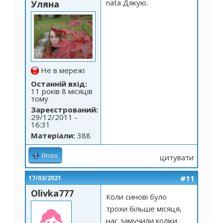
nata Дякую.
Уляна
Не в мережі
Останній вхід:
11 років 8 місяців
тому
Зареєстрований:
29/12/2011 -
16:31
Матеріали:
388
Вгору
цитувати
#11
17/03/2021
Olivka777
Коли синові було
трохи більше місяця,
наc замучили коліки.