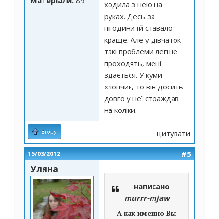
Матеріали:
89
ходила з нею на
руках. Десь за
пігодини їй ставало
краще. Але у дівчаток
такі проблеми легше
проходять, мені
здається. У куми -
хлопчик, то він досить
довго у неї страждав
на коліки.
Вгору
цитувати
#5
15/03/2012
Уляна
написано
murrr-mjaw
А как именно Вы