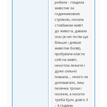
робила - гладила
животик за
годинниковою
стрілкою, носила
стовбиком живіт
до живота, давала
сісю (в неї потім ще
більше і довше
животик болів),
пробувала класти
собі на живіт,
нехотіла лежати і
дуже сильно
плакала..... нічого не
допомагало, лиш
пеленка трохи і
носіння, а носити
треба було довго 3
- 4 години.