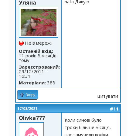
nata Дякую.
Уляна
Не в мережі
Останній вхід:
11 років 8 місяців
тому
Зареєстрований:
29/12/2011 -
16:31
Матеріали:
388
Вгору
цитувати
#11
17/03/2021
Olivka777
Коли синові було
трохи більше місяця,
наc замучили коліки.