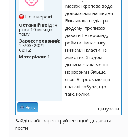
Масаж і кропова вода
допомагали на півдня.
Не в мережі
Викликала педіатра
Останній вхід:
4
додому, прописав
роки 10 місяців
тому
давати Ентерокінд,
Зареєстрований:
робити гімнастику
17/03/2021 -
08:12
ніжками і класти на
Матеріали:
1
животик. Згодом
дитина стала менш
нервовим і більше
спав. З трьох місяців
взагалі забули, що
таке коліки.
Вгору
цитувати
Зайдіть
або
зареєструйтеся
щоб додавати
пости