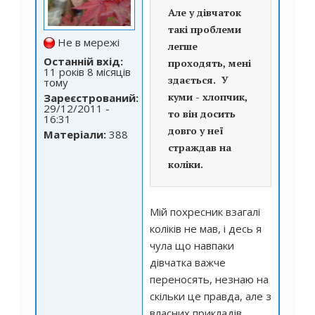
Але у дівчаток
такі проблеми
Не в мережі
легше
Останній вхід:
проходять, мені
11 років 8 місяців
здається. У
тому
куми - хлопчик,
Зареєстрований:
29/12/2011 -
то він досить
16:31
довго у неї
Матеріали:
388
страждав на
коліки.
Мій похресник взагалі
коліків не мав, і десь я
чула що навпаки
дівчатка важче
переносять, незнаю на
скільки це правда, але з
власних прикладів