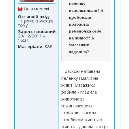
пеленку
Не в мережі
использовали? А
Останній вхід:
пробовали
11 років 8 місяців
положить
тому
ребеночка себе
Зареєстрований:
29/12/2011 -
на живот? А
16:31
массажик
Матеріали:
388
ладонью?
Праскою нагрівала
пеленку і малій на
живіт. Масажики
робила - гладила
животик за
годинниковою
стрілкою, носила
стовбиком живіт до
живота, давала сісю (в