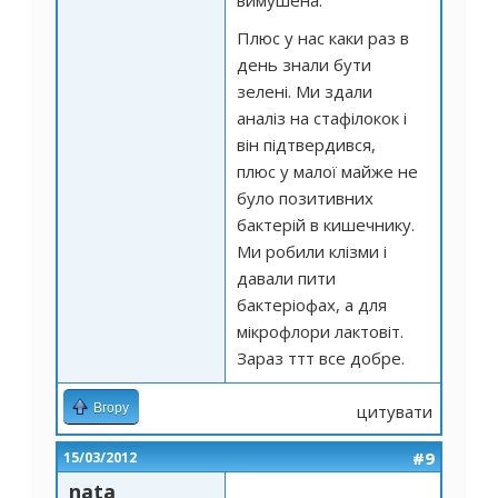
вимушена.
Плюс у нас каки раз в
день знали бути
зелені. Ми здали
аналіз на стафілокок і
він підтвердився,
плюс у малої майже не
було позитивних
бактерій в кишечнику.
Ми робили клізми і
давали пити
бактеріофах, а для
мікрофлори лактовіт.
Зараз ттт все добре.
Вгору
цитувати
#9
15/03/2012
nata