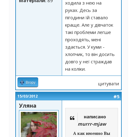
Матеріали:
89
ходила з нею на
руках. Десь за
пігодини їй ставало
краще. Але у дівчаток
такі проблеми легше
проходять, мені
здається. У куми -
хлопчик, то він досить
довго у неї страждав
на коліки.
Вгору
цитувати
#5
15/03/2012
Уляна
написано
murrr-mjaw
А как именно Вы