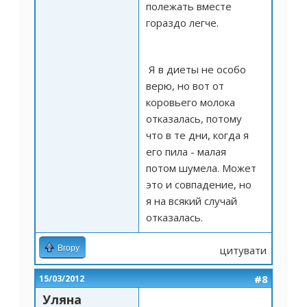
полежать вместе
гораздо легче.
Я в диеты не особо
верю, но вот от
коровьего молока
отказалась, потому
что в те дни, когда я
его пила - малая
потом шумела. Может
это и совпадение, но
я на всякий случай
отказалась.
Вгору
цитувати
#8
15/03/2012
Уляна