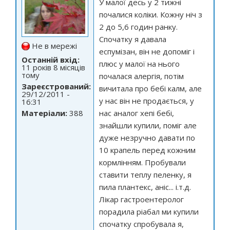
У малої десь у 2 тижні
почалися коліки. Кожну ніч з
2 до 5,6 годин ранку.
Спочатку я давала
Не в мережі
еспумізан, він не допоміг і
Останній вхід:
плюс у малої на нього
11 років 8 місяців
тому
почалася алергія, потім
Зареєстрований:
вичитала про бебі калм, але
29/12/2011 -
у нас він не продається, у
16:31
Матеріали:
388
нас аналог хепі бебі,
знайшли купили, поміг але
дуже незручно давати по
10 крапель перед кожним
кормлінням. Пробували
ставити теплу пеленку, я
пила плантекс, аніс... і.т.д.
Лікар гастроентеролог
порадила ріабал ми купили
спочатку спробувала я,