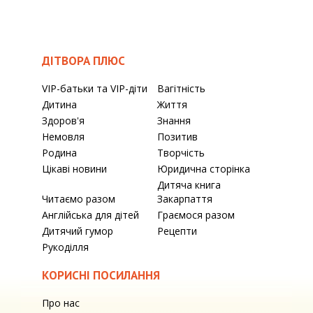
ДІТВОРА ПЛЮС
VIP-батьки та VIP-діти
Вагітність
Дитина
Життя
Здоров'я
Знання
Немовля
Позитив
Родина
Творчість
Цікаві новини
Юридична сторінка
Дитяча книга
Читаємо разом
Закарпаття
Англійська для дітей
Граємося разом
Дитячий гумор
Рецепти
Рукоділля
КОРИСНІ ПОСИЛАННЯ
Про нас