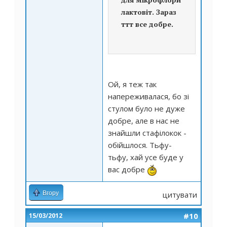
лактовіт. Зараз
ттт все добре.
Ой, я теж так
напереживалася, бо зі
стулом було не дуже
добре, але в нас не
знайшли стафілокок -
обійшлося. Тьфу-
тьфу, хай усе буде у
вас добре
Вгору
цитувати
#10
15/03/2012