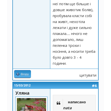
неї потім ще більше і
довше животик болів),
пробувала класти собі
на живіт, нехотіла
лежати і дуже сильно
плакала..... нічого не
допомагало, лиш
пеленка трохи і
носіння, а носити треба
було довго 3 - 4
години.
Вгору
цитувати
#6
15/03/2012
Уляна
написано
nata