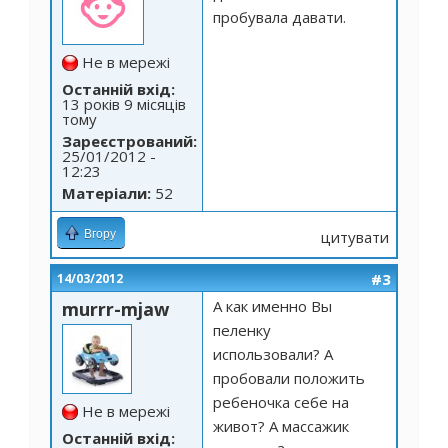
пробувала давати.
Не в мережі
Останній вхід:
13 років 9 місяців
тому
Зареєстрований:
25/01/2012 -
12:23
Матеріали:
52
Вгору
цитувати
#3
14/03/2012
А как именно Вы
murrr-mjaw
пеленку
использовали? А
пробовали положить
ребеночка себе на
Не в мережі
живот? А массажик
Останній вхід: