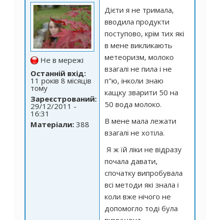
Дієти я не тримала,
вводила продукти
поступово, крім тих які
в мене викликають
метеоризм, молоко
Не в мережі
взагалі не пила і не
Останній вхід:
11 років 8 місяців
п"ю, інколи знаю
тому
кащку зварити 50 на
Зареєстрований:
50 вода молоко.
29/12/2011 -
16:31
В мене мала лежати
Матеріали:
388
взагалі не хотіла.
Я ж їй ліки не відразу
почала давати,
спочатку випробувала
всі методи які знала і
коли вже нічого не
допомогло тоді була