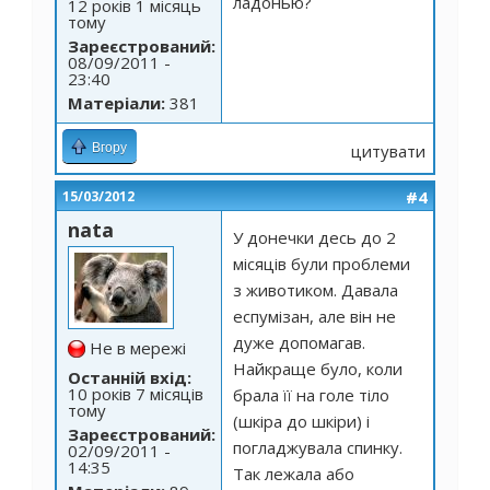
ладонью?
12 років 1 місяць
тому
Зареєстрований:
08/09/2011 -
23:40
Матеріали:
381
Вгору
цитувати
#4
15/03/2012
nata
У донечки десь до 2
місяців були проблеми
з животиком. Давала
еспумізан, але він не
дуже допомагав.
Не в мережі
Найкраще було, коли
Останній вхід:
10 років 7 місяців
брала її на голе тіло
тому
(шкіра до шкіри) і
Зареєстрований:
погладжувала спинку.
02/09/2011 -
14:35
Так лежала або