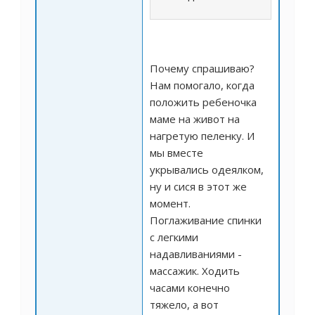
Почему спрашиваю?
Нам помогало, когда
положить ребеночка
маме на живот на
нагретую пеленку. И
мы вместе
укрывались одеялком,
ну и сися в этот же
момент.
Поглаживание спинки
с легкими
надавливаниями -
массажик. Ходить
часами конечно
тяжело, а вот