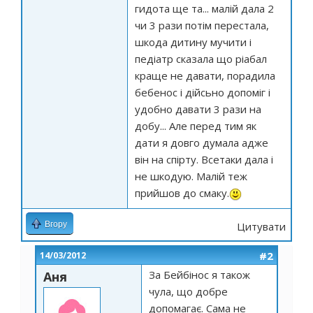
гидота ще та... малій дала 2
чи 3 рази потім перестала,
шкода дитину мучити і
педіатр сказала що ріабал
краще не давати, порадила
бебенос і дійсьно допоміг і
удобно давати 3 рази на
добу... Але перед тим як
дати я довго думала адже
він на спірту. Всетаки дала і
не шкодую. Малій теж
прийшов до смаку.
Вгору
Цитувати
#2
14/03/2012
За Бейбінос я також
Аня
чула, що добре
допомагає. Сама не