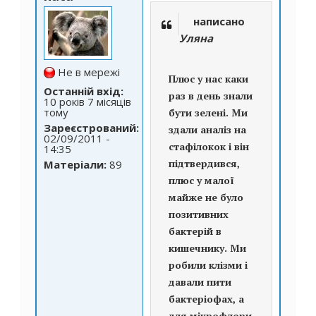
написано
Уляна
Не в мережі
Плюс у нас каки
Останній вхід:
раз в день знали
10 років 7 місяців
тому
бути зелені. Ми
Зареєстрований:
здали аналіз на
02/09/2011 -
стафілокок і він
14:35
підтвердився,
Матеріали:
89
плюс у малої
майже не було
позитивних
бактерій в
кишечнику. Ми
робили клізми і
давали пити
бактеріофах, а
для мікрофлори