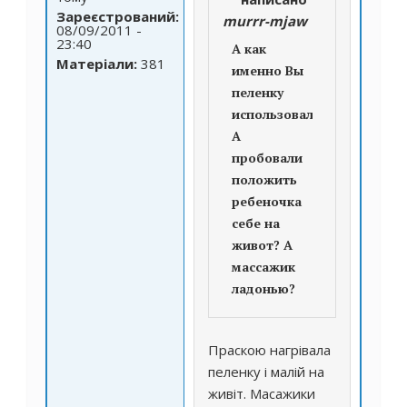
Зареєстрований:
murrr-mjaw
08/09/2011 -
23:40
А как
Матеріали:
381
именно Вы
пеленку
использовали?
А
пробовали
положить
ребеночка
себе на
живот? А
массажик
ладонью?
Праскою нагрівала
пеленку і малій на
живіт. Масажики