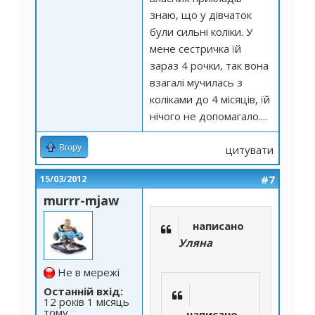
знаю, що у дівчаток
були сильні коліки. У
мене сестричка їй
зараз 4 рочки, так вона
взагалі мучилась з
коліками до 4 місяців, їй
нічого не допомагало....
Вгору
цитувати
#7
15/03/2012
murrr-mjaw
написано
Уляна
Не в мережі
Останній вхід:
12 років 1 місяць
тому
написано