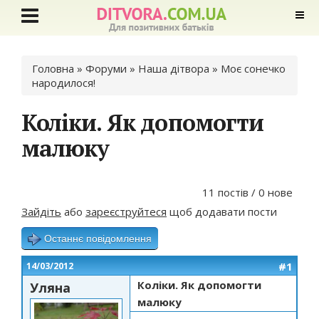
Ви є тут
Головна
»
Форуми
»
Наша дітвора
»
Моє сонечко
народилося!
Коліки. Як допомогти
малюку
11 постів / 0 нове
Зайдіть
або
зареєструйтеся
щоб додавати пости
Останнє повідомлення
#1
14/03/2012
Коліки. Як допомогти
Уляна
малюку