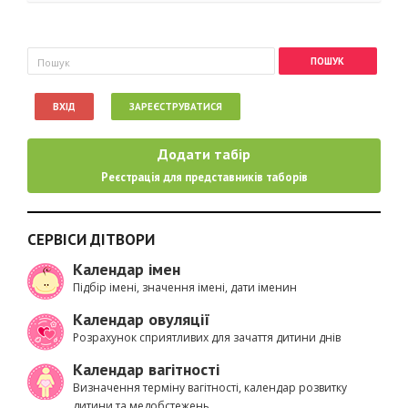
Пошукова форма
Пошук
ВХІД
ЗАРЕЄСТРУВАТИСЯ
Додати табір
Реєстрація для представників таборів
СЕРВІСИ ДІТВОРИ
Календар імен
Підбір імені, значення імені, дати іменин
Календар овуляції
Розрахунок сприятливих для зачаття дитини днів
Календар вагітності
Визначення терміну вагітності, календар розвитку
дитини та медобстежень