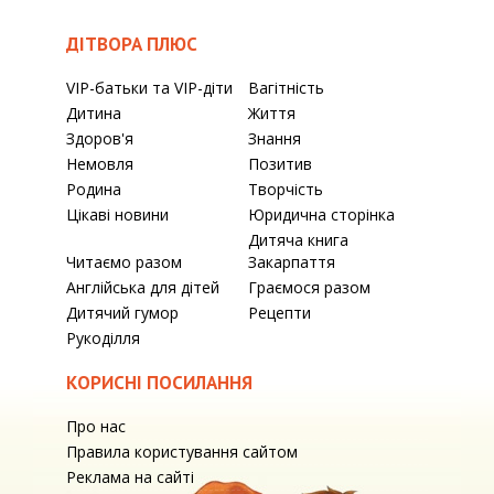
ДІТВОРА ПЛЮС
VIP-батьки та VIP-діти
Вагітність
Дитина
Життя
Здоров'я
Знання
Немовля
Позитив
Родина
Творчість
Цікаві новини
Юридична сторінка
Дитяча книга
Читаємо разом
Закарпаття
Англійська для дітей
Граємося разом
Дитячий гумор
Рецепти
Рукоділля
КОРИСНІ ПОСИЛАННЯ
Про нас
Правила користування сайтом
Реклама на сайті