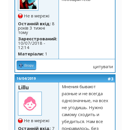
Не в мережі
Останній вхід:
8
років 3 тижні
тому
Зареєстрований:
10/07/2018 -
12:14
Матеріали:
1
Вгору
цитувати
#3
16/04/2019
Мнения бывают
Lillu
разные и не всегда
однозначные, на всех
не угодишь. Нужно
самому сходить и
Не в мережі
убедиться. Нам все
Останній вхід:
7
понравилось, без