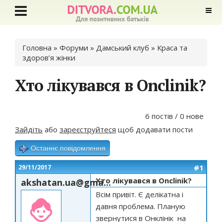
Ви є тут
Головна
»
Форуми
»
Дамський клуб
»
Краса та
здоров’я жінки
Хто лікувався в Onclinik?
6 постів / 0 нове
Зайдіть
або
зареєструйтеся
щоб додавати пости
Останнє повідомлення
#1
29/11/2017
Хто лікувався в Onclinik?
akshatan.ua@gma...
Всім привіт. Є делікатна і
давня проблема. Планую
звернутися в Онклінік на