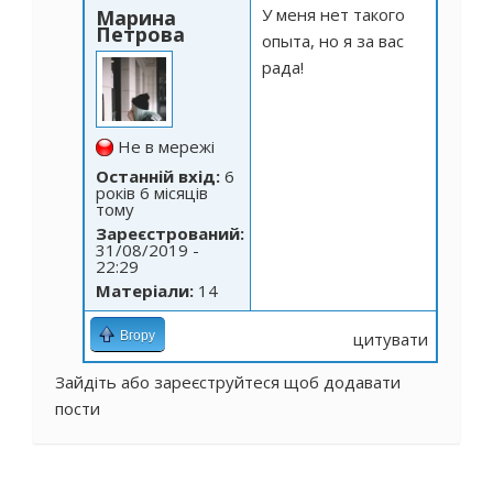
У меня нет такого
Марина
Петрова
опыта, но я за вас
рада!
Не в мережі
Останній вхід:
6
років 6 місяців
тому
Зареєстрований:
31/08/2019 -
22:29
Матеріали:
14
Вгору
цитувати
Зайдіть
або
зареєструйтеся
щоб додавати
пости