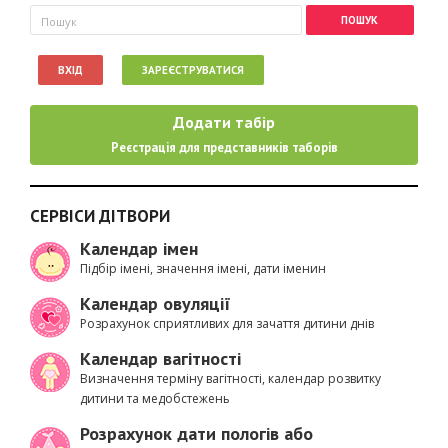
Пошукова форма
Пошук
ВХІД
ЗАРЕЄСТРУВАТИСЯ
Додати табір
Реєстрація для представників таборів
СЕРВІСИ ДІТВОРИ
Календар імен
Підбір імені, значення імені, дати іменин
Календар овуляції
Розрахунок сприятливих для зачаття дитини днів
Календар вагітності
Визначення терміну вагітності, календар розвитку
дитини та медобстежень
Розрахунок дати пологів або