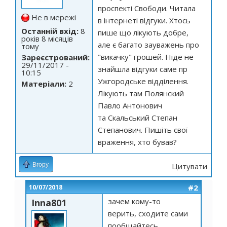
проспекті Свободи. Читала
Не в мережі
в інтернеті відгуки. Хтось
Останній вхід:
8
пише що лікують добре,
років 8 місяців
але є багато зауважень про
тому
"викачку" грошей. Ніде не
Зареєстрований:
29/11/2017 -
знайшла відгуки саме пр
10:15
Ужгородське відділення.
Матеріали:
2
Лікують там Полянский
Павло Антонович
та Скальський Степан
Степанович. Пишіть свої
враження, хто бував?
Вгору
Цитувати
#2
10/07/2018
зачем кому-то
Inna801
верить, сходите сами
пообщайтесь